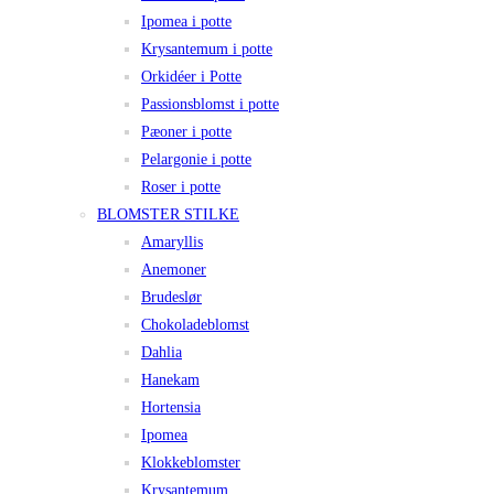
Ipomea i potte
Krysantemum i potte
Orkidéer i Potte
Passionsblomst i potte
Pæoner i potte
Pelargonie i potte
Roser i potte
BLOMSTER STILKE
Amaryllis
Anemoner
Brudeslør
Chokoladeblomst
Dahlia
Hanekam
Hortensia
Ipomea
Klokkeblomster
Krysantemum