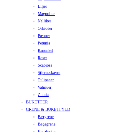
Liljer
Magnolier
Nelliker
Orkidéer
Pæoner
Petunia
Ranunkel
Roser
Scabiosa
Stjerneskærm
Tulipaner
Valmuer
Zinnia
BUKETTER
GRENE & BUKETFYLD
Bærgrene
Bøgegrene
Eucalyptus