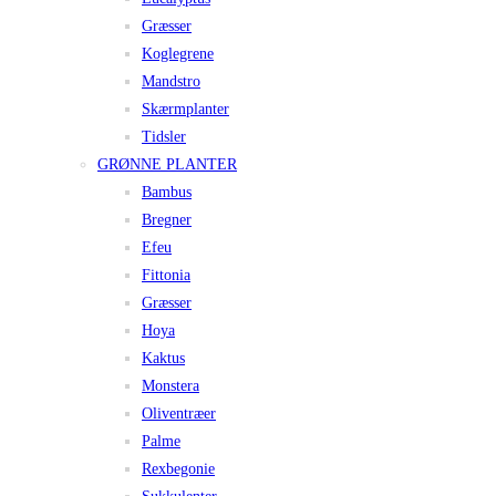
Græsser
Koglegrene
Mandstro
Skærmplanter
Tidsler
GRØNNE PLANTER
Bambus
Bregner
Efeu
Fittonia
Græsser
Hoya
Kaktus
Monstera
Oliventræer
Palme
Rexbegonie