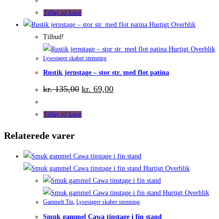
Tilføj til kurv
Hurtigt Overblik
Tilbud!
Hurtigt Overblik
Lysestager skaber stemning
Rustik jernstage – stor str. med flot patina
Den
Den
kr.
135,00
kr.
69,00
oprindelige
aktuelle
pris
pris
var:
er:
Tilføj til kurv
kr. 135,00.
kr. 69,00.
Relaterede varer
Hurtigt Overblik
Hurtigt Overblik
Gammelt Tin
,
Lysestager skaber stemning
Smuk gammel Cawa tinstage i fin stand