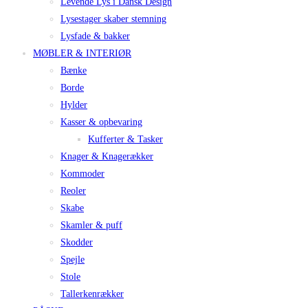
Levende Lys i Dansk Design
Lysestager skaber stemning
Lysfade & bakker
MØBLER & INTERIØR
Bænke
Borde
Hylder
Kasser & opbevaring
Kufferter & Tasker
Knager & Knagerækker
Kommoder
Reoler
Skabe
Skamler & puff
Skodder
Spejle
Stole
Tallerkenrækker