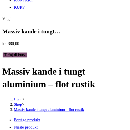
KONTAKT
KURV
Valgt:
Massiv kande i tungt…
kr.
380,00
Massiv
Tilføj til kurv
kande
Massiv kande i tungt
i
tungt
aluminium – flot rustik
aluminium
-
flot
Hjem
>
Shop
>
rustik
Massiv kande i tungt aluminium – flot rustik
antal
Forrige produkt
Næste produkt