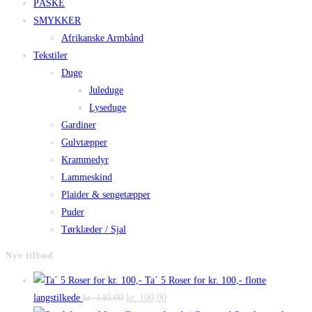
PÅSKE
SMYKKER
Afrikanske Armbånd
Tekstiler
Duge
Juleduge
Lyseduge
Gardiner
Gulvtæpper
Krammedyr
Lammeskind
Plaider & sengetæpper
Puder
Tørklæder / Sjal
Nye tilbud
Ta´ 5 Roser for kr. 100,- flotte
Den
Den
langstilkede
kr.
140,00
kr.
100,00