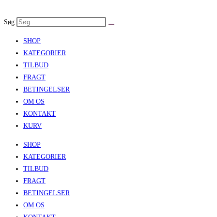
Skip
to
Søg
content
SHOP
KATEGORIER
TILBUD
FRAGT
BETINGELSER
OM OS
KONTAKT
KURV
SHOP
KATEGORIER
TILBUD
FRAGT
BETINGELSER
OM OS