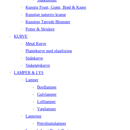
Sukkulenter
Kunstig Frugt, Grønt, Brød & Kager
Kunstige naturtro kranse
Kunstige Tørrede Blomster
Potter & Skjulere
KURVE
Metal Kurve
Plantekurve med plastforing
Spånkurve
Vasketøjskurve
LAMPER & LYS
Lamper
Bordlamper
Gulvlamper
Loftlamper
Væglamper
Lanterner
Petroliumslamper