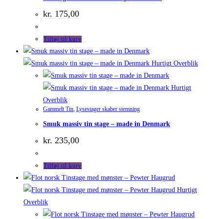
kr.
175,00
Tilføj til kurv
Hurtigt Overblik
Hurtigt
Overblik
Gammelt Tin
,
Lysestager skaber stemning
Smuk massiv tin stage – made in Denmark
kr.
235,00
Tilføj til kurv
Hurtigt
Overblik