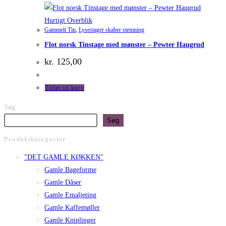
Hurtigt Overblik
Gammelt Tin
,
Lysestager skaber stemning
Flot norsk Tinstage med mønster – Pewter Haugrud
kr.
125,00
Tilføj til kurv
Søg
Søg
Produktkategorier
"DET GAMLE KØKKEN"
Gamle Bageforme
Gamle Dåser
Gamle Emaljeting
Gamle Kaffemøller
Gamle Kniplinger