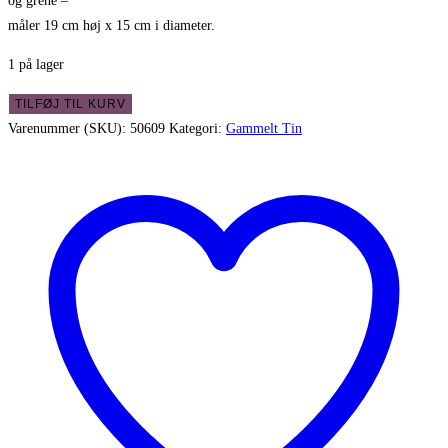
og grene –
måler 19 cm høj x 15 cm i diameter.
1 på lager
Massiv
TILFØJ TIL KURV
kande
Varenummer (SKU):
50609
Kategori:
Gammelt Tin
i
tungt
aluminium
-
flot
rustik
antal