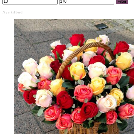
Mindste
Højeste
Filter
pris
pris
Nye tilbud