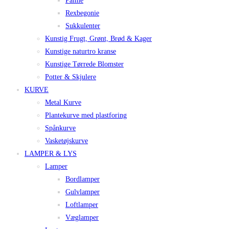
Palme
Rexbegonie
Sukkulenter
Kunstig Frugt, Grønt, Brød & Kager
Kunstige naturtro kranse
Kunstige Tørrede Blomster
Potter & Skjulere
KURVE
Metal Kurve
Plantekurve med plastforing
Spånkurve
Vasketøjskurve
LAMPER & LYS
Lamper
Bordlamper
Gulvlamper
Loftlamper
Væglamper