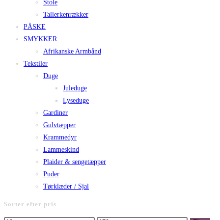
Stole
Tallerkenrækker
PÅSKE
SMYKKER
Afrikanske Armbånd
Tekstiler
Duge
Juleduge
Lyseduge
Gardiner
Gulvtæpper
Krammedyr
Lammeskind
Plaider & sengetæpper
Puder
Tørklæder / Sjal
Sorter efter pris