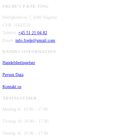
oprindelige
aktuelle
var:
er:
FREDE’S PÆNE TING
pris
pris
kr. 480,00.
kr. 380,00.
Helligkildevej 7, 4200 Slagelse
var:
er:
CVR: 31643732
kr. 149,00.
kr. 75,00.
Telefon:
+45 51 21 04 82
Email:
info.frede@gmail.com
HANDELSINFORMATION
Handelsbetingelser
Person Data
Kontakt os
ÅBNINGSTIDER
Mandag kl. 10.00 – 17.00
Tirsdag kl. 10.00 – 17.00
Onsdag kl. 10.00 – 17.00