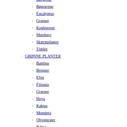
Bøgegrene
Eucalyptus
Græsser
Koglegrene
Mandstro
Skærmplanter
Tidsler
GRØNNE PLANTER
Bambus
Bregner
Efeu
Fittonia
Græsser
Hoya
Kaktus
Monstera
Oliventræer