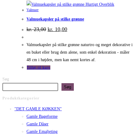
Hurtigt Overblik
Valmuer
Valmuekapsler på stilke grønne
Den
Den
kr.
23,00
kr.
10,00
oprindelige
aktuelle
pris
pris
var:
er:
Valmuekapsler på stilke grønne naturtro og meget dekorative i
kr. 23,00.
kr. 10,00.
en buket eller brug dem alene, som enkel dekoration - måler
48 cm i højden, men kan nemt kortes af.
Tilføj til kurv
Søg
Søg
Produktkategorier
"DET GAMLE KØKKEN"
Gamle Bageforme
Gamle Dåser
Gamle Emaljeting