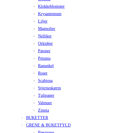
Klokkeblomster
Krysantemum
Liljer
Magnolier
Nelliker
Orkidéer
Pæoner
Petunia
Ranunkel
Roser
Scabiosa
Stjerneskærm
Tulipaner
Valmuer
Zinnia
BUKETTER
GRENE & BUKETFYLD
Bærgrene