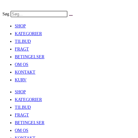
Skip
to
Søg
content
SHOP
KATEGORIER
TILBUD
FRAGT
BETINGELSER
OM OS
KONTAKT
KURV
SHOP
KATEGORIER
TILBUD
FRAGT
BETINGELSER
OM OS