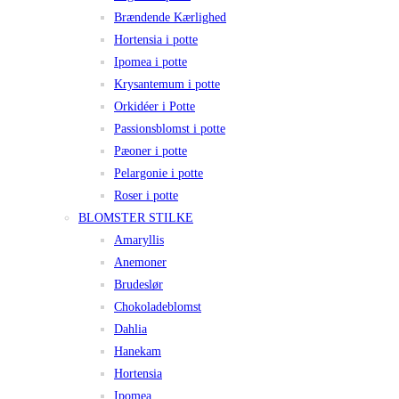
Brændende Kærlighed
Hortensia i potte
Ipomea i potte
Krysantemum i potte
Orkidéer i Potte
Passionsblomst i potte
Pæoner i potte
Pelargonie i potte
Roser i potte
BLOMSTER STILKE
Amaryllis
Anemoner
Brudeslør
Chokoladeblomst
Dahlia
Hanekam
Hortensia
Ipomea