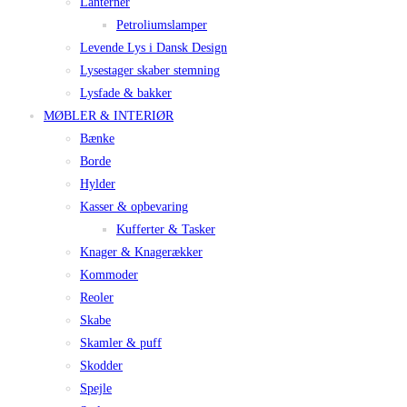
Lanterner
Petroliumslamper
Levende Lys i Dansk Design
Lysestager skaber stemning
Lysfade & bakker
MØBLER & INTERIØR
Bænke
Borde
Hylder
Kasser & opbevaring
Kufferter & Tasker
Knager & Knagerækker
Kommoder
Reoler
Skabe
Skamler & puff
Skodder
Spejle