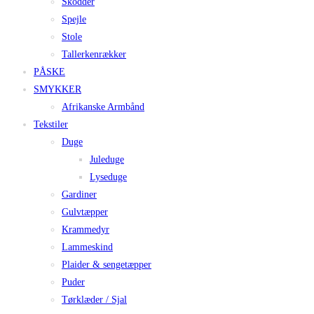
Skodder
Spejle
Stole
Tallerkenrækker
PÅSKE
SMYKKER
Afrikanske Armbånd
Tekstiler
Duge
Juleduge
Lyseduge
Gardiner
Gulvtæpper
Krammedyr
Lammeskind
Plaider & sengetæpper
Puder
Tørklæder / Sjal