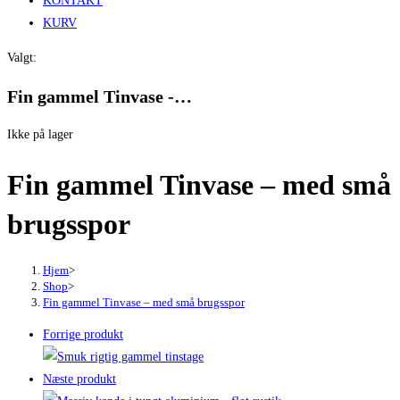
KONTAKT
KURV
Valgt:
Fin gammel Tinvase -…
Ikke på lager
Fin gammel Tinvase – med små
brugsspor
Hjem
>
Shop
>
Fin gammel Tinvase – med små brugsspor
Forrige produkt
Næste produkt