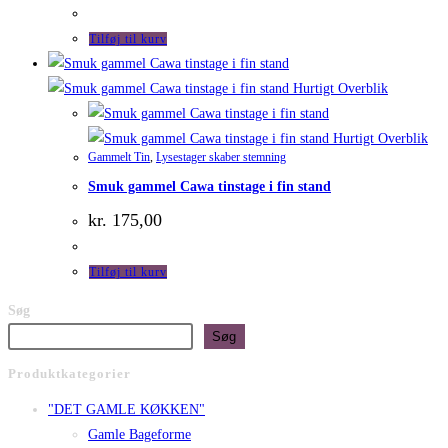
Tilføj til kurv
Hurtigt Overblik
Hurtigt Overblik
Gammelt Tin
,
Lysestager skaber stemning
Smuk gammel Cawa tinstage i fin stand
kr.
175,00
Tilføj til kurv
Søg
Søg
Produktkategorier
"DET GAMLE KØKKEN"
Gamle Bageforme