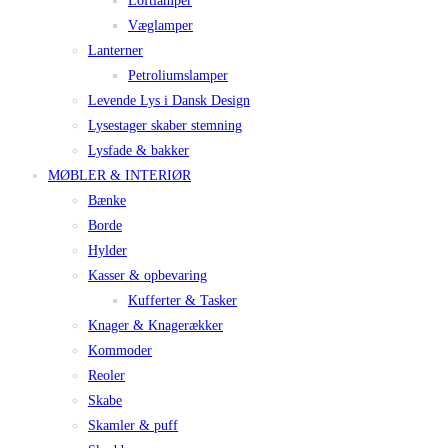
Loftlamper
Væglamper
Lanterner
Petroliumslamper
Levende Lys i Dansk Design
Lysestager skaber stemning
Lysfade & bakker
MØBLER & INTERIØR
Bænke
Borde
Hylder
Kasser & opbevaring
Kufferter & Tasker
Knager & Knagerækker
Kommoder
Reoler
Skabe
Skamler & puff