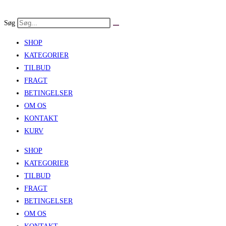
Skip
to
Søg
content
SHOP
KATEGORIER
TILBUD
FRAGT
BETINGELSER
OM OS
KONTAKT
KURV
SHOP
KATEGORIER
TILBUD
FRAGT
BETINGELSER
OM OS