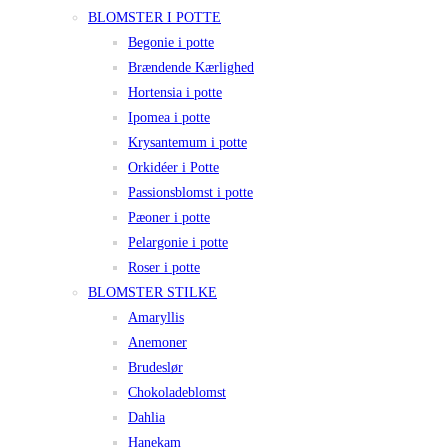
BLOMSTER I POTTE
Begonie i potte
Brændende Kærlighed
Hortensia i potte
Ipomea i potte
Krysantemum i potte
Orkidéer i Potte
Passionsblomst i potte
Pæoner i potte
Pelargonie i potte
Roser i potte
BLOMSTER STILKE
Amaryllis
Anemoner
Brudeslør
Chokoladeblomst
Dahlia
Hanekam