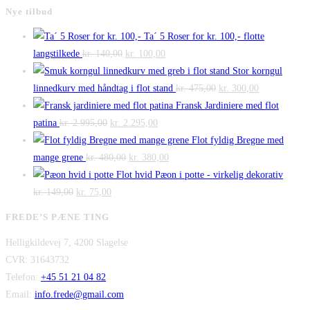
Nye tilbud
Ta´ 5 Roser for kr. 100,- flotte
Den
Den
langstilkede
kr.
140,00
kr.
100,00
oprindelige
aktuelle
Stor korngul
pris
pris
Den
Den
linnedkurv med håndtag i flot stand
kr.
475,00
kr.
300,00
var:
er:
oprindelige
aktuelle
Fransk Jardiniere med flot
Den
kr. 140,00.
Den
kr. 100,00.
pris
pris
patina
kr.
2.995,00
kr.
2.295,00
oprindelige
aktuelle
var:
er:
Flot fyldig Bregne med
pris
Den
pris
Den
kr. 475,00.
kr. 300,00.
mange grene
kr.
480,00
kr.
380,00
var:
oprindelige
er:
aktuelle
Flot hvid Pæon i potte - virkelig dekorativ
Den
kr. 2.995,00.
Den
pris
kr. 2.295,00.
pris
kr.
149,00
kr.
75,00
oprindelige
aktuelle
var:
er:
FREDE’S PÆNE TING
pris
pris
kr. 480,00.
kr. 380,00.
Helligkildevej 7, 4200 Slagelse
var:
er:
CVR: 31643732
kr. 149,00.
kr. 75,00.
Telefon:
+45 51 21 04 82
Email:
info.frede@gmail.com