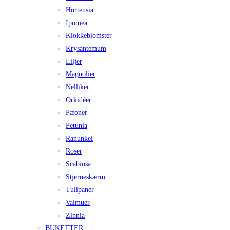
Hortensia
Ipomea
Klokkeblomster
Krysantemum
Liljer
Magnolier
Nelliker
Orkidéer
Pæoner
Petunia
Ranunkel
Roser
Scabiosa
Stjerneskærm
Tulipaner
Valmuer
Zinnia
BUKETTER