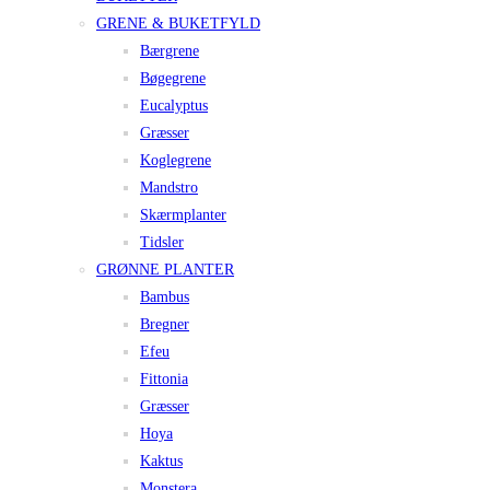
GRENE & BUKETFYLD
Bærgrene
Bøgegrene
Eucalyptus
Græsser
Koglegrene
Mandstro
Skærmplanter
Tidsler
GRØNNE PLANTER
Bambus
Bregner
Efeu
Fittonia
Græsser
Hoya
Kaktus
Monstera