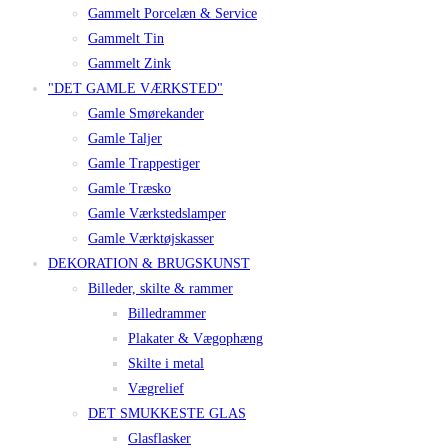
Gammelt Porcelæn & Service
Gammelt Tin
Gammelt Zink
"DET GAMLE VÆRKSTED"
Gamle Smørekander
Gamle Taljer
Gamle Trappestiger
Gamle Træsko
Gamle Værkstedslamper
Gamle Værktøjskasser
DEKORATION & BRUGSKUNST
Billeder, skilte & rammer
Billedrammer
Plakater & Vægophæng
Skilte i metal
Vægrelief
DET SMUKKESTE GLAS
Glasflasker