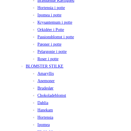
Brændende Kærlighed
Hortensia i potte
Ipomea i potte
Krysantemum i potte
Orkidéer i Potte
Passionsblomst i potte
Pæoner i potte
Pelargonie i potte
Roser i potte
BLOMSTER STILKE
Amaryllis
Anemoner
Brudeslør
Chokoladeblomst
Dahlia
Hanekam
Hortensia
Ipomea