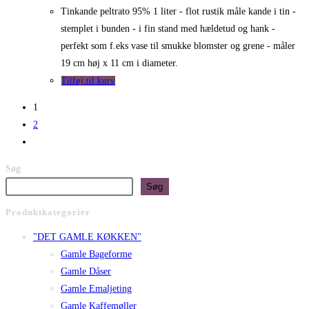
Tinkande peltrato 95% 1 liter - flot rustik måle kande i tin -
stemplet i bunden - i fin stand med hældetud og hank -
perfekt som f.eks vase til smukke blomster og grene - måler
19 cm høj x 11 cm i diameter.
Tilføj til kurv
1
2
Søg
Søg
Produktkategorier
"DET GAMLE KØKKEN"
Gamle Bageforme
Gamle Dåser
Gamle Emaljeting
Gamle Kaffemøller