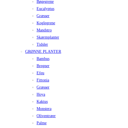
Bøgegrene
Eucalyptus
Græsser
Koglegrene
Mandstro
Skærmplanter
Tidsler
GRØNNE PLANTER
Bambus
Bregner
Efeu
Fittonia
Græsser
Hoya
Kaktus
Monstera
Oliventræer
Palme