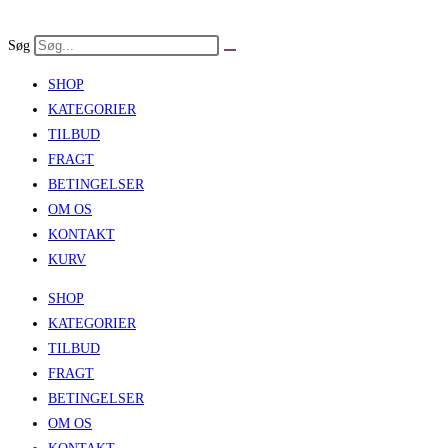
Skip
to
Søg
content
SHOP
KATEGORIER
TILBUD
FRAGT
BETINGELSER
OM OS
KONTAKT
KURV
SHOP
KATEGORIER
TILBUD
FRAGT
BETINGELSER
OM OS