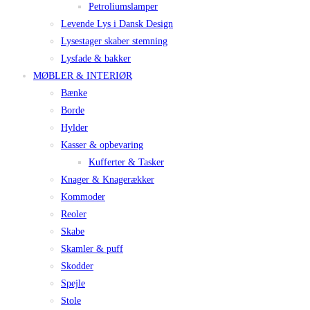
Petroliumslamper
Levende Lys i Dansk Design
Lysestager skaber stemning
Lysfade & bakker
MØBLER & INTERIØR
Bænke
Borde
Hylder
Kasser & opbevaring
Kufferter & Tasker
Knager & Knagerækker
Kommoder
Reoler
Skabe
Skamler & puff
Skodder
Spejle
Stole