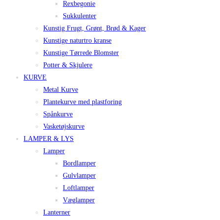
Rexbegonie
Sukkulenter
Kunstig Frugt, Grønt, Brød & Kager
Kunstige naturtro kranse
Kunstige Tørrede Blomster
Potter & Skjulere
KURVE
Metal Kurve
Plantekurve med plastforing
Spånkurve
Vasketøjskurve
LAMPER & LYS
Lamper
Bordlamper
Gulvlamper
Loftlamper
Væglamper
Lanterner