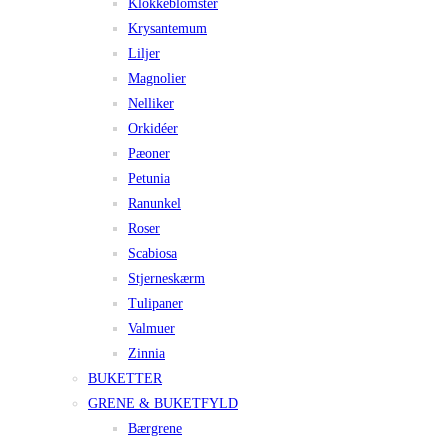
Klokkeblomster
Krysantemum
Liljer
Magnolier
Nelliker
Orkidéer
Pæoner
Petunia
Ranunkel
Roser
Scabiosa
Stjerneskærm
Tulipaner
Valmuer
Zinnia
BUKETTER
GRENE & BUKETFYLD
Bærgrene