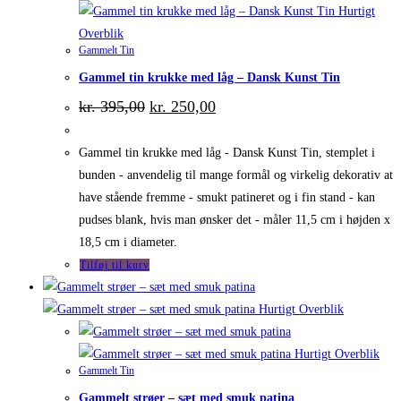
Hurtigt
Overblik
Gammelt Tin
Gammel tin krukke med låg – Dansk Kunst Tin
Den
Den
kr.
395,00
kr.
250,00
oprindelige
aktuelle
pris
pris
var:
er:
Gammel tin krukke med låg - Dansk Kunst Tin, stemplet i
kr. 395,00.
kr. 250,00.
bunden - anvendelig til mange formål og virkelig dekorativ at
have stående fremme - smukt patineret og i fin stand - kan
pudses blank, hvis man ønsker det - måler 11,5 cm i højden x
18,5 cm i diameter.
Tilføj til kurv
Hurtigt Overblik
Hurtigt Overblik
Gammelt Tin
Gammelt strøer – sæt med smuk patina