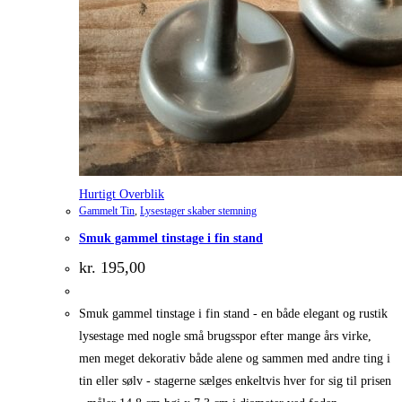
Hurtigt Overblik
Gammelt Tin
,
Lysestager skaber stemning
Smuk gammel tinstage i fin stand
kr.
195,00
Smuk gammel tinstage i fin stand - en både elegant og rustik
lysestage med nogle små brugsspor efter mange års virke,
men meget dekorativ både alene og sammen med andre ting i
tin eller sølv - stagerne sælges enkeltvis hver for sig til prisen