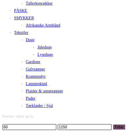
Tallerkenrækker
PÅSKE
SMYKKER
Afrikanske Armbånd
Tekstiler
Duge
Juleduge
Lyseduge
Gardiner
Gulvtæpper
Krammedyr
Lammeskind
Plaider & sengetæpper
Puder
Tørklæder / Sjal
Sorter efter pris
Mindste
Højeste
Filter