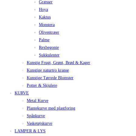
Græsser
Hoya
Kaktus
Monstera
Oliventræer
Palme
Rexbegonie
Sukkulenter
Kunstig Frugt, Grønt, Brød & Kager
Kunstige naturtro kranse
Kunstige Tørrede Blomster
Potter & Skjulere
KURVE
Metal Kurve
Plantekurve med plastforing
Spånkurve
Vasketøjskurve
LAMPER & LYS