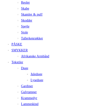
Reoler
Skabe
Skamler & puff
Skodder
Spejle
Stole
Tallerkenrækker
PÅSKE
SMYKKER
Afrikanske Armbånd
Tekstiler
Duge
Juleduge
Lyseduge
Gardiner
Gulvtæpper
Krammedyr
Lammeskind