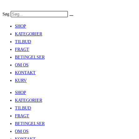
Skip
to
Søg
content
SHOP
KATEGORIER
TILBUD
FRAGT
BETINGELSER
OM OS
KONTAKT
KURV
SHOP
KATEGORIER
TILBUD
FRAGT
BETINGELSER
OM OS