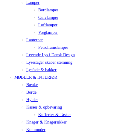
Lamper
Bordlamper
Gulvlamper
Loftlamper
Væglamper
Lanterner
Petroliumslamper
Levende Lys i Dansk Design
Lysestager skaber stemning
Lysfade & bakker
MØBLER & INTERIØR
Bænke
Borde
Hylder
Kasser & opbevaring
Kufferter & Tasker
Knager & Knagerækker
Kommoder