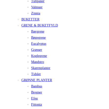
Tulipaner
Valmuer
Zinnia
BUKETTER
GRENE & BUKETFYLD
Bærgrene
Bøgegrene
Eucalyptus
Græsser
Koglegrene
Mandstro
Skærmplanter
Tidsler
GRØNNE PLANTER
Bambus
Bregner
Efeu
Fittonia