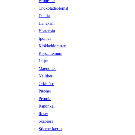
Brudeslør
Chokoladeblomst
Dahlia
Hanekam
Hortensia
Ipomea
Klokkeblomster
Krysantemum
Liljer
Magnolier
Nelliker
Orkidéer
Pæoner
Petunia
Ranunkel
Roser
Scabiosa
Stjerneskærm