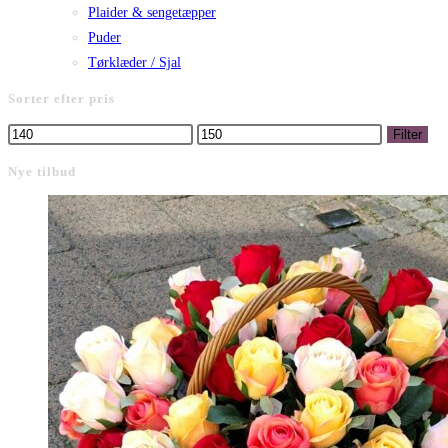
Plaider & sengetæpper
Puder
Tørklæder / Sjal
Sorter efter pris
Mindste
Højeste
Filter
pris
pris
Nye tilbud