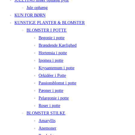
JULETING nisser ophæng pynt
Jule ophæng
KUN FOR BØRN
KUNSTIGE PLANTER & BLOMSTER
BLOMSTER I POTTE
Begonie i potte
Brændende Kærlighed
Hortensia i potte
Ipomea i potte
Krysantemum i potte
Orkidéer i Potte
Passionsblomst i potte
Pæoner i potte
Pelargonie i potte
Roser i potte
BLOMSTER STILKE
Amaryllis
Anemoner