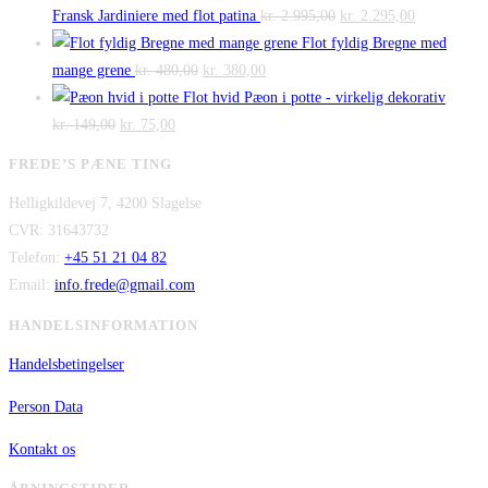
Den
Den
Fransk Jardiniere med flot patina
kr.
2.995,00
kr.
2.295,00
oprindelige
aktuelle
Flot fyldig Bregne med
Den
Den
pris
pris
mange grene
kr.
480,00
kr.
380,00
oprindelige
aktuelle
var:
er:
Flot hvid Pæon i potte - virkelig dekorativ
Den
Den
pris
pris
kr. 2.995,00.
kr. 2.295,00
kr.
149,00
kr.
75,00
oprindelige
aktuelle
var:
er:
FREDE’S PÆNE TING
pris
pris
kr. 480,00.
kr. 380,00.
Helligkildevej 7, 4200 Slagelse
var:
er:
CVR: 31643732
kr. 149,00.
kr. 75,00.
Telefon:
+45 51 21 04 82
Email:
info.frede@gmail.com
HANDELSINFORMATION
Handelsbetingelser
Person Data
Kontakt os