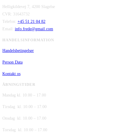
Helligkildevej 7, 4200 Slagelse
var:
er:
CVR: 31643732
kr. 149,00.
kr. 75,00.
Telefon:
+45 51 21 04 82
Email:
info.frede@gmail.com
HANDELSINFORMATION
Handelsbetingelser
Person Data
Kontakt os
ÅBNINGSTIDER
Mandag kl. 10.00 – 17.00
Tirsdag kl. 10.00 – 17.00
Onsdag kl. 10.00 – 17.00
Torsdag kl. 10.00 – 17.00