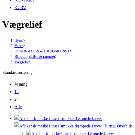
KONTAKT
KURV
Vægrelief
Hjem
>
Varer
>
DEKORATION & BRUGSKUNST
>
Billeder, skilte & rammer
>
Vægrelief
Standardsortering
Visning:
12
24
Alle
Hurtigt Overblik