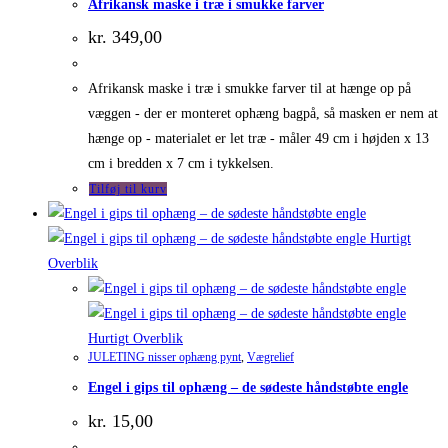
Afrikansk maske i træ i smukke farver
kr.
349,00
Afrikansk maske i træ i smukke farver til at hænge op på
væggen - der er monteret ophæng bagpå, så masken er nem at
hænge op - materialet er let træ - måler 49 cm i højden x 13
cm i bredden x 7 cm i tykkelsen.
Tilføj til kurv
Hurtigt
Overblik
Hurtigt Overblik
JULETING nisser ophæng pynt
,
Vægrelief
Engel i gips til ophæng – de sødeste håndstøbte engle
kr.
15,00