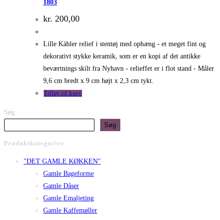
1803
kr.
200,00
Lille Kähler relief i stentøj med ophæng - et meget fint og
dekorativt stykke keramik, som er en kopi af det antikke
beværtnings skilt fra Nyhavn - relieffet er i flot stand - Måler
9,6 cm bredt x 9 cm højt x 2,3 cm tykt.
Tilføj til kurv
Søg
Søg
Produktkategorier
"DET GAMLE KØKKEN"
Gamle Bageforme
Gamle Dåser
Gamle Emaljeting
Gamle Kaffemøller