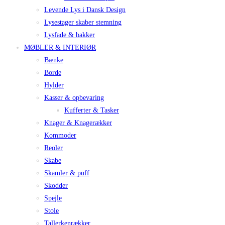
Levende Lys i Dansk Design
Lysestager skaber stemning
Lysfade & bakker
MØBLER & INTERIØR
Bænke
Borde
Hylder
Kasser & opbevaring
Kufferter & Tasker
Knager & Knagerækker
Kommoder
Reoler
Skabe
Skamler & puff
Skodder
Spejle
Stole
Tallerkenrækker