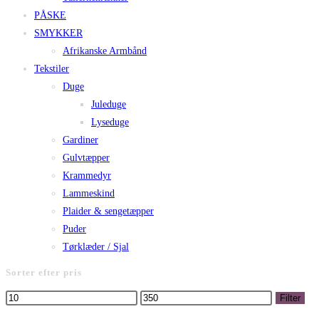
PÅSKE
SMYKKER
Afrikanske Armbånd
Tekstiler
Duge
Juleduge
Lyseduge
Gardiner
Gulvtæpper
Krammedyr
Lammeskind
Plaider & sengetæpper
Puder
Tørklæder / Sjal
Sorter efter pris
Mindste
Højeste
Filter
pris
pris