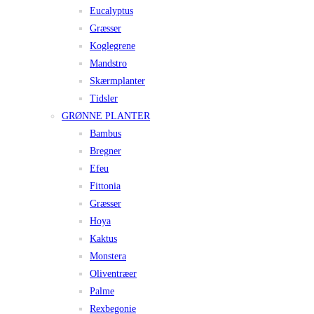
Eucalyptus
Græsser
Koglegrene
Mandstro
Skærmplanter
Tidsler
GRØNNE PLANTER
Bambus
Bregner
Efeu
Fittonia
Græsser
Hoya
Kaktus
Monstera
Oliventræer
Palme
Rexbegonie