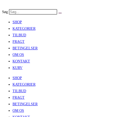
Skip
to
Søg
content
SHOP
KATEGORIER
TILBUD
FRAGT
BETINGELSER
OM OS
KONTAKT
KURV
SHOP
KATEGORIER
TILBUD
FRAGT
BETINGELSER
OM OS