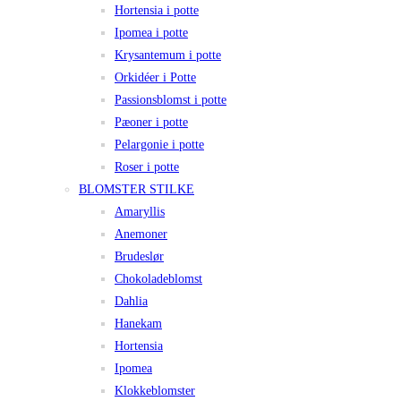
Hortensia i potte
Ipomea i potte
Krysantemum i potte
Orkidéer i Potte
Passionsblomst i potte
Pæoner i potte
Pelargonie i potte
Roser i potte
BLOMSTER STILKE
Amaryllis
Anemoner
Brudeslør
Chokoladeblomst
Dahlia
Hanekam
Hortensia
Ipomea
Klokkeblomster