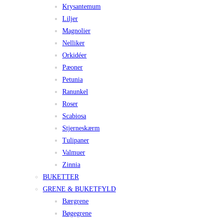
Krysantemum
Liljer
Magnolier
Nelliker
Orkidéer
Pæoner
Petunia
Ranunkel
Roser
Scabiosa
Stjerneskærm
Tulipaner
Valmuer
Zinnia
BUKETTER
GRENE & BUKETFYLD
Bærgrene
Bøgegrene