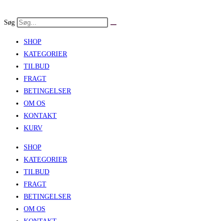
Skip
to
Søg
content
SHOP
KATEGORIER
TILBUD
FRAGT
BETINGELSER
OM OS
KONTAKT
KURV
SHOP
KATEGORIER
TILBUD
FRAGT
BETINGELSER
OM OS