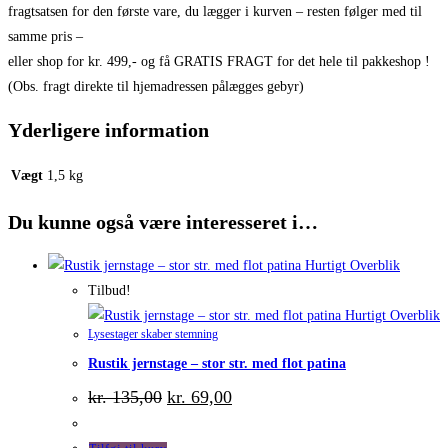
fragtsatsen for den første vare, du lægger i kurven – resten følger med til
samme pris –
eller shop for kr. 499,- og få GRATIS FRAGT for det hele til pakkeshop !
(Obs. fragt direkte til hjemadressen pålægges gebyr)
Yderligere information
Vægt
1,5 kg
Du kunne også være interesseret i…
Hurtigt Overblik
Tilbud!
Hurtigt Overblik
Lysestager skaber stemning
Rustik jernstage – stor str. med flot patina
Den
Den
kr.
135,00
kr.
69,00
oprindelige
aktuelle
pris
pris
var:
er: