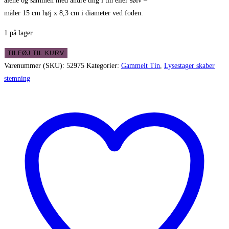
alene og sammen med andre ting i tin eller sølv –
måler 15 cm høj x 8,3 cm i diameter ved foden.
1 på lager
Smuk
TILFØJ TIL KURV
gammel
Varenummer (SKU):
52975
Kategorier:
Gammelt Tin
,
Lysestager skaber
tinstage
stemning
med
fine
detaljer
antal