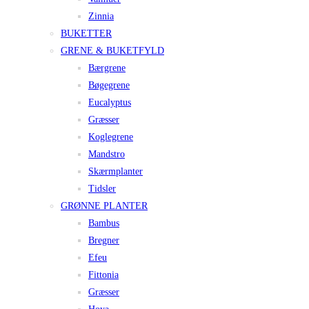
Zinnia
BUKETTER
GRENE & BUKETFYLD
Bærgrene
Bøgegrene
Eucalyptus
Græsser
Koglegrene
Mandstro
Skærmplanter
Tidsler
GRØNNE PLANTER
Bambus
Bregner
Efeu
Fittonia
Græsser