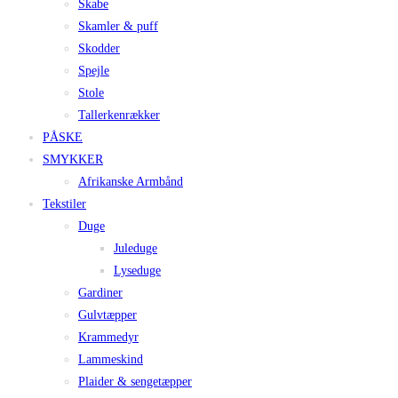
Skabe
Skamler & puff
Skodder
Spejle
Stole
Tallerkenrækker
PÅSKE
SMYKKER
Afrikanske Armbånd
Tekstiler
Duge
Juleduge
Lyseduge
Gardiner
Gulvtæpper
Krammedyr
Lammeskind
Plaider & sengetæpper