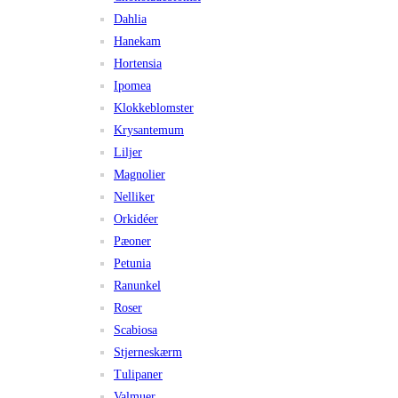
Dahlia
Hanekam
Hortensia
Ipomea
Klokkeblomster
Krysantemum
Liljer
Magnolier
Nelliker
Orkidéer
Pæoner
Petunia
Ranunkel
Roser
Scabiosa
Stjerneskærm
Tulipaner
Valmuer