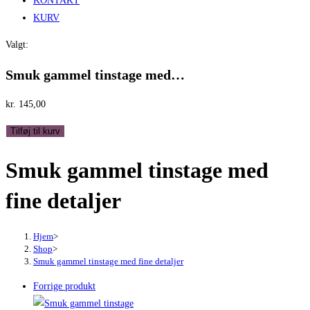
KONTAKT
KURV
Valgt:
Smuk gammel tinstage med…
kr.
145,00
Smuk
Tilføj til kurv
gammel
Smuk gammel tinstage med
tinstage
med
fine detaljer
fine
detaljer
antal
Hjem
>
Shop
>
Smuk gammel tinstage med fine detaljer
Forrige produkt