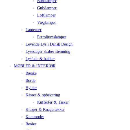
Bordlamper
Gulvlamper
Loftlamper
Væglamper
Lanterner
Petroliumslamper
Levende Lys i Dansk Design
Lysestager skaber stemning
Lysfade & bakker
MØBLER & INTERIØR
Bænke
Borde
Hylder
Kasser & opbevaring
Kufferter & Tasker
Knager & Knagerækker
Kommoder
Reoler