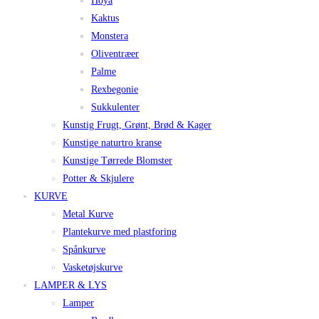
Hoya
Kaktus
Monstera
Oliventræer
Palme
Rexbegonie
Sukkulenter
Kunstig Frugt, Grønt, Brød & Kager
Kunstige naturtro kranse
Kunstige Tørrede Blomster
Potter & Skjulere
KURVE
Metal Kurve
Plantekurve med plastforing
Spånkurve
Vasketøjskurve
LAMPER & LYS
Lamper