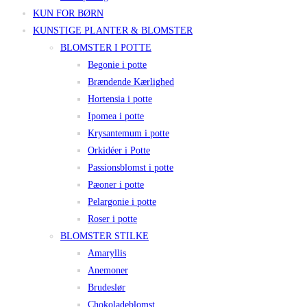
KUN FOR BØRN
KUNSTIGE PLANTER & BLOMSTER
BLOMSTER I POTTE
Begonie i potte
Brændende Kærlighed
Hortensia i potte
Ipomea i potte
Krysantemum i potte
Orkidéer i Potte
Passionsblomst i potte
Pæoner i potte
Pelargonie i potte
Roser i potte
BLOMSTER STILKE
Amaryllis
Anemoner
Brudeslør
Chokoladeblomst