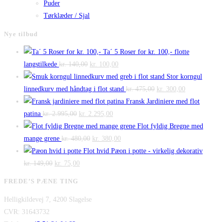
Puder
Tørklæder / Sjal
Nye tilbud
Ta´ 5 Roser for kr. 100,- flotte
Den
Den
langstilkede
kr.
140,00
kr.
100,00
oprindelige
aktuelle
Stor korngul
pris
pris
Den
Den
linnedkurv med håndtag i flot stand
kr.
475,00
kr.
300,00
var:
er:
oprindelige
aktuelle
Fransk Jardiniere med flot
Den
kr. 140,00.
Den
kr. 100,00.
pris
pris
patina
kr.
2.995,00
kr.
2.295,00
oprindelige
aktuelle
var:
er:
Flot fyldig Bregne med
pris
Den
pris
Den
kr. 475,00.
kr. 300,00.
mange grene
kr.
480,00
kr.
380,00
var:
oprindelige
er:
aktuelle
Flot hvid Pæon i potte - virkelig dekorativ
Den
kr. 2.995,00.
Den
pris
kr. 2.295,00.
pris
kr.
149,00
kr.
75,00
oprindelige
aktuelle
var:
er:
FREDE’S PÆNE TING
pris
pris
kr. 480,00.
kr. 380,00.
Helligkildevej 7, 4200 Slagelse
var:
er:
CVR: 31643732
kr. 149,00.
kr. 75,00.