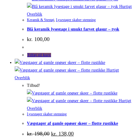
Hurtigt
Overblik
Keramik & Stentøj
,
Lysestager skaber stemning
Blå keramik lysestage i smukt farvet glasur – tysk
kr.
100,00
Tilføj til kurv
Hurtigt
Overblik
Tilbud!
Hurtigt
Overblik
Lysestager skaber stemning
Vægstager af gamle opøser skeer – flotte rustikke
Den
Den
kr.
198,00
kr.
138,00