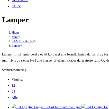
KONTAKT
KURV
Lamper
Hjem
>
Varer
>
LAMPER & LYS
>
Lamper
Lamper til loft gulv bord væg til kort sagt alle formål. Enten du har brug for
rum. Hvis du sætter lys i alle hjørner af et rum skaber du et større rum. Og
Standardsortering
Visning:
12
24
Alle