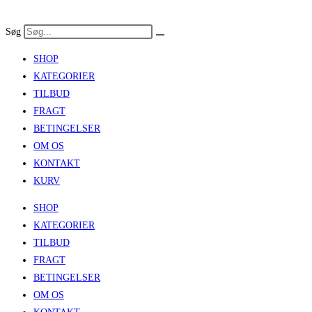
Skip
to
Søg
content
SHOP
KATEGORIER
TILBUD
FRAGT
BETINGELSER
OM OS
KONTAKT
KURV
SHOP
KATEGORIER
TILBUD
FRAGT
BETINGELSER
OM OS