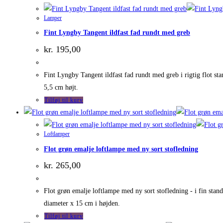
Lamper
Fint Lyngby Tangent ildfast fad rundt med greb
kr.
195,00
Fint Lyngby Tangent ildfast fad rundt med greb i rigtig flot st
5,5 cm højt.
Tilføj til kurv
Loftlamper
Flot grøn emalje loftlampe med ny sort stofledning
kr.
265,00
Flot grøn emalje loftlampe med ny sort stofledning - i fin stand
diameter x 15 cm i højden.
Tilføj til kurv