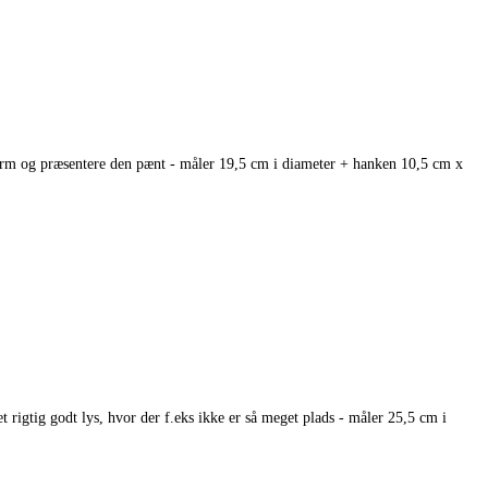
n varm og præsentere den pænt - måler 19,5 cm i diameter + hanken 10,5 cm x
t rigtig godt lys, hvor der f.eks ikke er så meget plads - måler 25,5 cm i