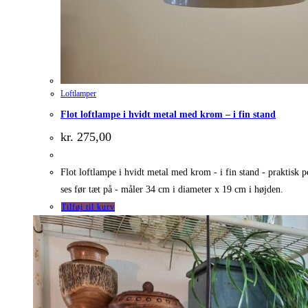
Loftlamper
Flot loftlampe i hvidt metal med krom – i fin stand
kr.
275,00
Flot loftlampe i hvidt metal med krom - i fin stand - praktisk 
ses før tæt på - måler 34 cm i diameter x 19 cm i højden.
Tilføj til kurv