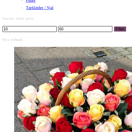
Puder
Tørklæder / Sjal
Sorter efter pris
Mindste
Højeste
Filter
pris
pris
Nye tilbud