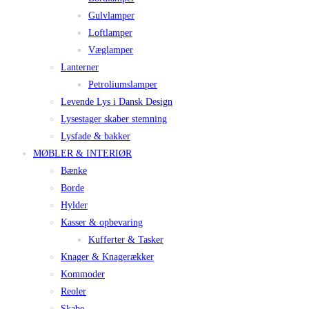
Gulvlamper
Loftlamper
Væglamper
Lanterner
Petroliumslamper
Levende Lys i Dansk Design
Lysestager skaber stemning
Lysfade & bakker
MØBLER & INTERIØR
Bænke
Borde
Hylder
Kasser & opbevaring
Kufferter & Tasker
Knager & Knagerækker
Kommoder
Reoler
Skabe