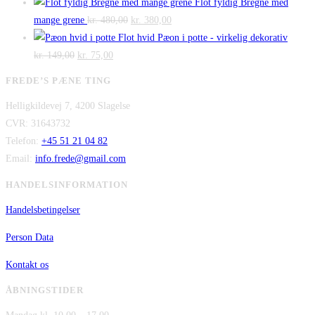
oprindelige
aktuelle
Flot fyldig Bregne med
Den
Den
pris
pris
mange grene
kr.
480,00
kr.
380,00
oprindelige
aktuelle
var:
er:
Flot hvid Pæon i potte - virkelig dekorativ
Den
Den
pris
pris
kr. 2.995,00.
kr. 2.295,00
kr.
149,00
kr.
75,00
oprindelige
aktuelle
var:
er:
FREDE’S PÆNE TING
pris
pris
kr. 480,00.
kr. 380,00.
Helligkildevej 7, 4200 Slagelse
var:
er:
CVR: 31643732
kr. 149,00.
kr. 75,00.
Telefon:
+45 51 21 04 82
Email:
info.frede@gmail.com
HANDELSINFORMATION
Handelsbetingelser
Person Data
Kontakt os
ÅBNINGSTIDER