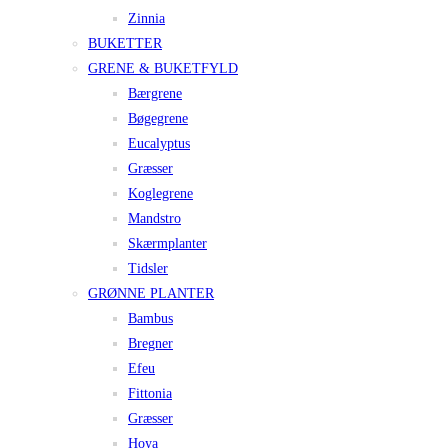
Zinnia
BUKETTER
GRENE & BUKETFYLD
Bærgrene
Bøgegrene
Eucalyptus
Græsser
Koglegrene
Mandstro
Skærmplanter
Tidsler
GRØNNE PLANTER
Bambus
Bregner
Efeu
Fittonia
Græsser
Hoya