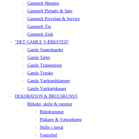
Gammelt Messing
Gammelt Pletsølv & Sølv
Gammelt Porcelæn & Service
Gammelt Tin
Gammelt Zink
"DET GAMLE VÆRKSTED"
Gamle Smørekander
Gamle Taljer
Gamle Trappestiger
Gamle Træsko
Gamle Værkstedslamper
Gamle Værktøjskasser
DEKORATION & BRUGSKUNST
Billeder, skilte & rammer
Billedrammer
Plakater & Vægophæng
Skilte i metal
Vægrelief