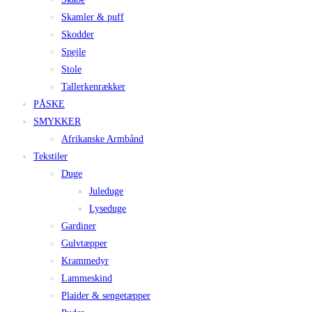
Skamler & puff
Skodder
Spejle
Stole
Tallerkenrækker
PÅSKE
SMYKKER
Afrikanske Armbånd
Tekstiler
Duge
Juleduge
Lyseduge
Gardiner
Gulvtæpper
Krammedyr
Lammeskind
Plaider & sengetæpper