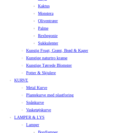
Kaktus
Monstera
Oliventræer
Palme
Rexbegonie
Sukkulenter
Kunstig Frugt, Grønt, Brød & Kager
Kunstige naturtro kranse
Kunstige Tørrede Blomster
Potter & Skjulere
KURVE
Metal Kurve
Plantekurve med plastforing
Spånkurve
Vasketøjskurve
LAMPER & LYS
Lamper
Bordlamper