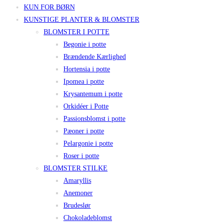
KUN FOR BØRN
KUNSTIGE PLANTER & BLOMSTER
BLOMSTER I POTTE
Begonie i potte
Brændende Kærlighed
Hortensia i potte
Ipomea i potte
Krysantemum i potte
Orkidéer i Potte
Passionsblomst i potte
Pæoner i potte
Pelargonie i potte
Roser i potte
BLOMSTER STILKE
Amaryllis
Anemoner
Brudeslør
Chokoladeblomst