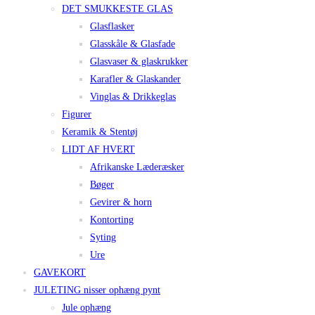
DET SMUKKESTE GLAS
Glasflasker
Glasskåle & Glasfade
Glasvaser & glaskrukker
Karafler & Glaskander
Vinglas & Drikkeglas
Figurer
Keramik & Stentøj
LIDT AF HVERT
Afrikanske Læderæsker
Bøger
Gevirer & horn
Kontorting
Syting
Ure
GAVEKORT
JULETING nisser ophæng pynt
Jule ophæng