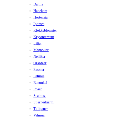
Dahlia
Hanekam
Hortensia
Ipomea
Klokkeblomster
Krysantemum
Liljer
Magnolier
Nelliker
Orkidéer
Pæoner
Petunia
Ranunkel
Roser
Scabiosa
Stjerneskærm
Tulipaner
Valmuer