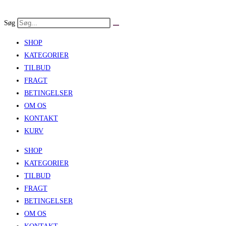
Skip
to
Søg
content
SHOP
KATEGORIER
TILBUD
FRAGT
BETINGELSER
OM OS
KONTAKT
KURV
SHOP
KATEGORIER
TILBUD
FRAGT
BETINGELSER
OM OS