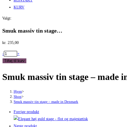
KONTAKT
KURV
Valgt:
Smuk massiv tin stage…
kr.
235,00
Smuk
-
+
massiv
Tilføj til kurv
tin
Smuk massiv tin stage – made 
stage
-
made
Hjem
>
in
Shop
>
Smuk massiv tin stage – made in Denmark
Denmark
antal
Forrige produkt
Næste produkt