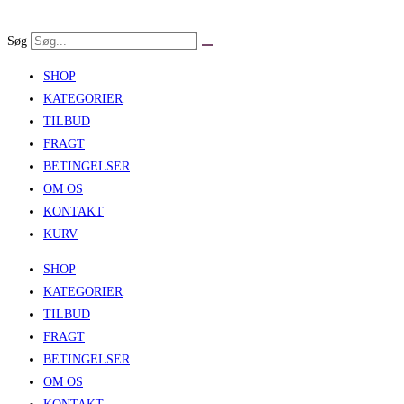
Skip
to
Søg
content
SHOP
KATEGORIER
TILBUD
FRAGT
BETINGELSER
OM OS
KONTAKT
KURV
SHOP
KATEGORIER
TILBUD
FRAGT
BETINGELSER
OM OS