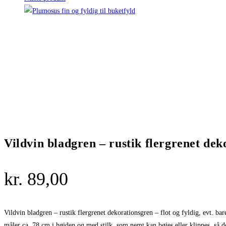
Vildvin bladgren – rustik flergrenet de
kr.
89,00
Vildvin bladgren – rustik flergrenet dekorationsgren – flot og fyldig, evt. ba
måler ca. 78 cm i højden og med stilk, som nemt kan bøjes eller klippes, så de