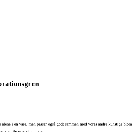
korationsgren
re alene i en vase, men passer også godt sammen med vores andre kunstige blomste
n kan tilpasses dine vaser.