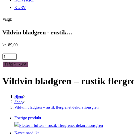
KONTAKT
KURV
Valgt:
Vildvin bladgren - rustik…
kr.
89,00
Vildvin
bladgren
Tilføj til kurv
-
Vildvin bladgren – rustik flerg
rustik
flergrenet
dekorationsgren
Hjem
>
antal
Shop
>
Vildvin bladgren – rustik flergrenet dekorationsgren
Forrige produkt
Næste produkt