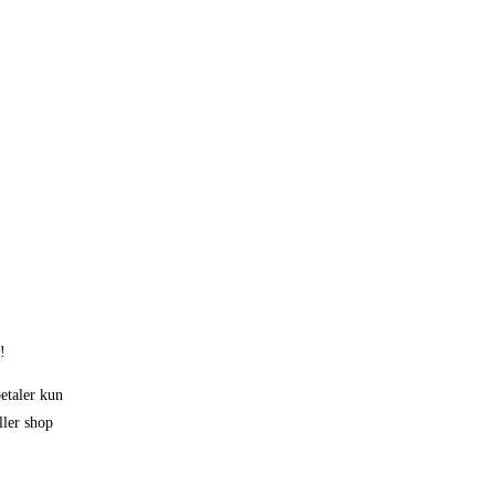
!
etaler kun
ller shop