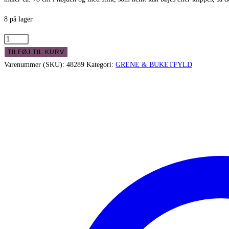
8 på lager
Vildvin
bladgren
TILFØJ TIL KURV
-
Varenummer (SKU):
48289
Kategori:
GRENE & BUKETFYLD
rustik
flergrenet
dekorationsgren
antal