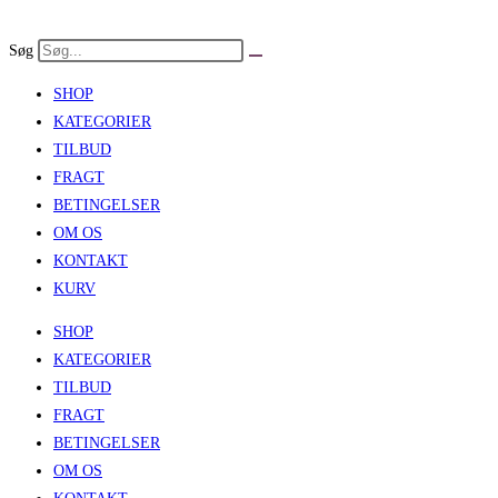
Skip
to
Søg
content
SHOP
KATEGORIER
TILBUD
FRAGT
BETINGELSER
OM OS
KONTAKT
KURV
SHOP
KATEGORIER
TILBUD
FRAGT
BETINGELSER
OM OS