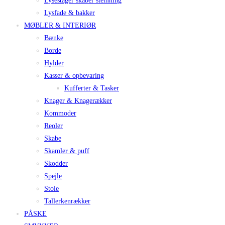
Lysestager skaber stemning
Lysfade & bakker
MØBLER & INTERIØR
Bænke
Borde
Hylder
Kasser & opbevaring
Kufferter & Tasker
Knager & Knagerækker
Kommoder
Reoler
Skabe
Skamler & puff
Skodder
Spejle
Stole
Tallerkenrækker
PÅSKE