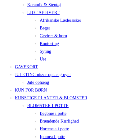
Keramik & Stentøj
LIDT AF HVERT
Afrikanske Læderæsker
Bøger
Gevirer & horn
Kontorting
Syting
Ure
GAVEKORT
JULETING nisser ophæng pynt
Jule ophæng
KUN FOR BØRN
KUNSTIGE PLANTER & BLOMSTER
BLOMSTER I POTTE
Begonie i potte
Brændende Kærlighed
Hortensia i potte
Ipomea i potte