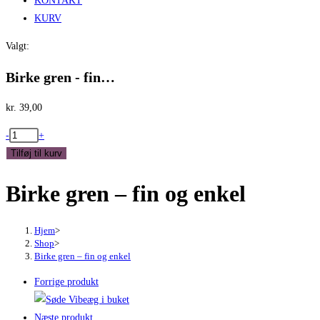
KONTAKT
KURV
Valgt:
Birke gren - fin…
kr.
39,00
Birke
-
+
gren
Tilføj til kurv
-
Birke gren – fin og enkel
fin
og
enkel
Hjem
>
antal
Shop
>
Birke gren – fin og enkel
Forrige produkt
Næste produkt