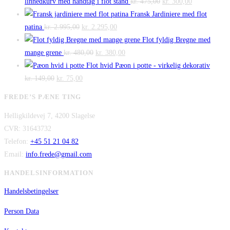
pris
pris
Den
Den
linnedkurv med håndtag i flot stand
kr.
475,00
kr.
300,00
var:
er:
oprindelige
aktuelle
Fransk Jardiniere med flot
Den
kr. 140,00.
Den
kr. 100,00.
pris
pris
patina
kr.
2.995,00
kr.
2.295,00
oprindelige
aktuelle
var:
er:
Flot fyldig Bregne med
pris
Den
pris
Den
kr. 475,00.
kr. 300,00.
mange grene
kr.
480,00
kr.
380,00
var:
oprindelige
er:
aktuelle
Flot hvid Pæon i potte - virkelig dekorativ
Den
kr. 2.995,00.
Den
pris
kr. 2.295,00.
pris
kr.
149,00
kr.
75,00
oprindelige
aktuelle
var:
er:
FREDE’S PÆNE TING
pris
pris
kr. 480,00.
kr. 380,00.
Helligkildevej 7, 4200 Slagelse
var:
er:
CVR: 31643732
kr. 149,00.
kr. 75,00.
Telefon:
+45 51 21 04 82
Email:
info.frede@gmail.com
HANDELSINFORMATION
Handelsbetingelser
Person Data