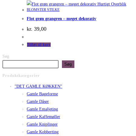
Hurtigt Overblik
BLOMSTER STILKE
Flot grøn grangren – meget dekorativ
kr.
39,00
Tilføj til kurv
Søg
Søg
Produktkategorier
"DET GAMLE KØKKEN"
Gamle Bageforme
Gamle Dåser
Gamle Emaljeting
Gamle Kaffemøller
Gamle Kniplinger
Gamle Kobberting