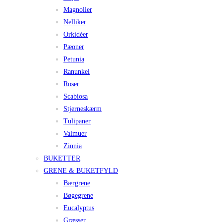
Magnolier
Nelliker
Orkidéer
Pæoner
Petunia
Ranunkel
Roser
Scabiosa
Stjerneskærm
Tulipaner
Valmuer
Zinnia
BUKETTER
GRENE & BUKETFYLD
Bærgrene
Bøgegrene
Eucalyptus
Græsser