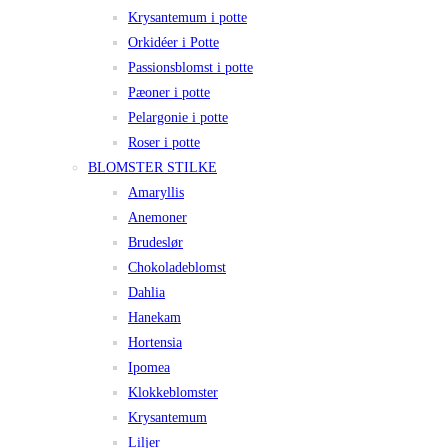
Krysantemum i potte
Orkidéer i Potte
Passionsblomst i potte
Pæoner i potte
Pelargonie i potte
Roser i potte
BLOMSTER STILKE
Amaryllis
Anemoner
Brudeslør
Chokoladeblomst
Dahlia
Hanekam
Hortensia
Ipomea
Klokkeblomster
Krysantemum
Liljer