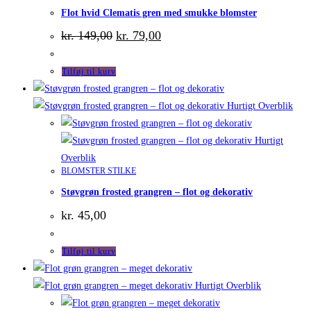
Flot hvid Clematis gren med smukke blomster
Den
Den
kr.
149,00
kr.
79,00
oprindelige
aktuelle
pris
pris
var:
er:
Tilføj til kurv
kr. 149,00.
kr. 79,00.
Hurtigt Overblik
Hurtigt
Overblik
BLOMSTER STILKE
Støvgrøn frosted grangren – flot og dekorativ
kr.
45,00
Tilføj til kurv
Hurtigt Overblik