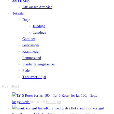
SMYKKER
Afrikanske Armbånd
Tekstiler
Duge
Juleduge
Lyseduge
Gardiner
Gulvtæpper
Krammedyr
Lammeskind
Plaider & sengetæpper
Puder
Tørklæder / Sjal
Nye tilbud
Ta´ 5 Roser for kr. 100,- flotte
Den
Den
langstilkede
kr.
140,00
kr.
100,00
oprindelige
aktuelle
Stor korngul