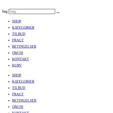
Skip
to
Søg
content
SHOP
KATEGORIER
TILBUD
FRAGT
BETINGELSER
OM OS
KONTAKT
KURV
SHOP
KATEGORIER
TILBUD
FRAGT
BETINGELSER
OM OS