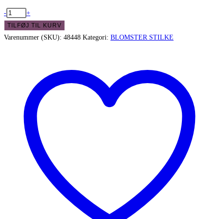
Birke
-
+
gren
TILFØJ TIL KURV
-
Varenummer (SKU):
48448
Kategori:
BLOMSTER STILKE
fin
og
enkel
antal