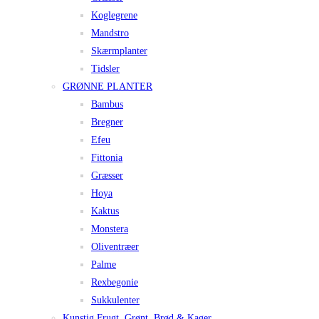
Koglegrene
Mandstro
Skærmplanter
Tidsler
GRØNNE PLANTER
Bambus
Bregner
Efeu
Fittonia
Græsser
Hoya
Kaktus
Monstera
Oliventræer
Palme
Rexbegonie
Sukkulenter
Kunstig Frugt, Grønt, Brød & Kager