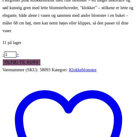
Flergrenet pink Klokkeblomst med fine blomster – en meget dekorativ og
sød kunstig gren med lette blomsterhoveder, “klokker” – stilkene er lette og
elegante, både alene i vasen og sammen med andre blomster i en buket –
måler 68 cm høj, men kan nemt bøjes eller klippes, så den passer til dine
vaser.
11 på lager
Flergrenet
-
+
pink
TILFØJ TIL KURV
Klokkeblomst
Varenummer (SKU):
58093
Kategori:
Klokkeblomster
med
fine
blomster
antal