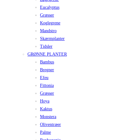
Eucalyptus
Græsser
Koglegrene
Mandstro
Skærmplanter
Tidsler
GRØNNE PLANTER
Bambus
Bregner
Efeu
Fittonia
Græsser
Hoya
Kaktus
Monstera
Oliventræer
Palme