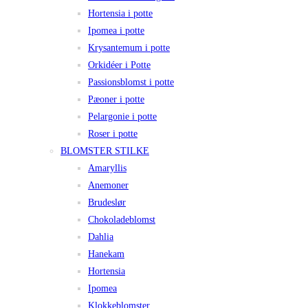
Hortensia i potte
Ipomea i potte
Krysantemum i potte
Orkidéer i Potte
Passionsblomst i potte
Pæoner i potte
Pelargonie i potte
Roser i potte
BLOMSTER STILKE
Amaryllis
Anemoner
Brudeslør
Chokoladeblomst
Dahlia
Hanekam
Hortensia
Ipomea
Klokkeblomster