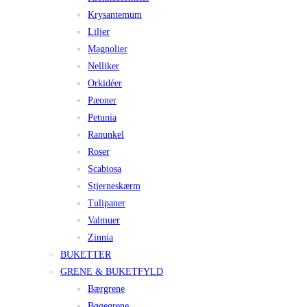
Krysantemum
Liljer
Magnolier
Nelliker
Orkidéer
Pæoner
Petunia
Ranunkel
Roser
Scabiosa
Stjerneskærm
Tulipaner
Valmuer
Zinnia
BUKETTER
GRENE & BUKETFYLD
Bærgrene
Bøgegrene