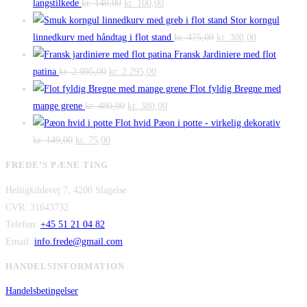
Den
Den
langstilkede
kr.
140,00
kr.
100,00
oprindelige
aktuelle
Stor korngul
pris
pris
Den
Den
linnedkurv med håndtag i flot stand
kr.
475,00
kr.
300,00
var:
er:
oprindelige
aktuelle
Fransk Jardiniere med flot
Den
kr. 140,00.
Den
kr. 100,00.
pris
pris
patina
kr.
2.995,00
kr.
2.295,00
oprindelige
aktuelle
var:
er:
Flot fyldig Bregne med
pris
Den
pris
Den
kr. 475,00.
kr. 300,00.
mange grene
kr.
480,00
kr.
380,00
var:
oprindelige
er:
aktuelle
Flot hvid Pæon i potte - virkelig dekorativ
Den
kr. 2.995,00.
Den
pris
kr. 2.295,00.
pris
kr.
149,00
kr.
75,00
oprindelige
aktuelle
var:
er:
FREDE’S PÆNE TING
pris
pris
kr. 480,00.
kr. 380,00.
Helligkildevej 7, 4200 Slagelse
var:
er:
CVR: 31643732
kr. 149,00.
kr. 75,00.
Telefon:
+45 51 21 04 82
Email:
info.frede@gmail.com
HANDELSINFORMATION
Handelsbetingelser