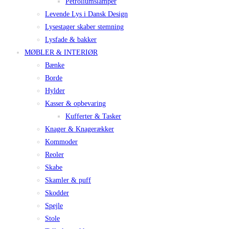
Petroliumslamper
Levende Lys i Dansk Design
Lysestager skaber stemning
Lysfade & bakker
MØBLER & INTERIØR
Bænke
Borde
Hylder
Kasser & opbevaring
Kufferter & Tasker
Knager & Knagerækker
Kommoder
Reoler
Skabe
Skamler & puff
Skodder
Spejle
Stole