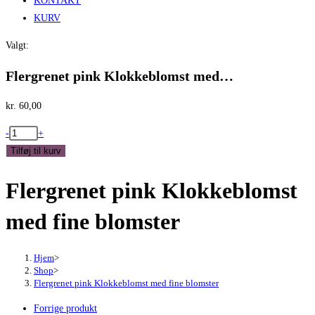
KONTAKT
KURV
Valgt:
Flergrenet pink Klokkeblomst med…
kr.
60,00
Flergrenet
-
+
pink
Tilføj til kurv
Klokkeblomst
Flergrenet pink Klokkeblomst
med
fine
med fine blomster
blomster
antal
Hjem
>
Shop
>
Flergrenet pink Klokkeblomst med fine blomster
Forrige produkt