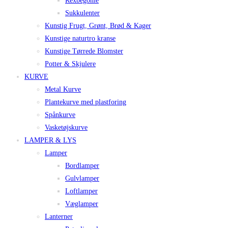
Rexbegonie
Sukkulenter
Kunstig Frugt, Grønt, Brød & Kager
Kunstige naturtro kranse
Kunstige Tørrede Blomster
Potter & Skjulere
KURVE
Metal Kurve
Plantekurve med plastforing
Spånkurve
Vasketøjskurve
LAMPER & LYS
Lamper
Bordlamper
Gulvlamper
Loftlamper
Væglamper
Lanterner