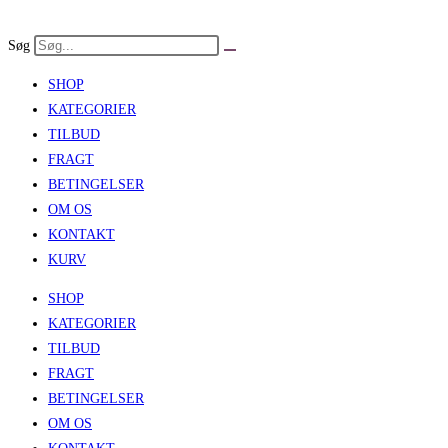
Skip
to
Søg
content
SHOP
KATEGORIER
TILBUD
FRAGT
BETINGELSER
OM OS
KONTAKT
KURV
SHOP
KATEGORIER
TILBUD
FRAGT
BETINGELSER
OM OS