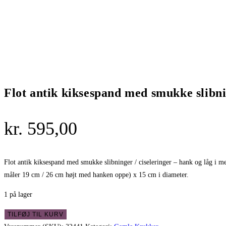
Flot antik kiksespand med smukke slibni
kr.
595,00
Flot antik kiksespand med smukke slibninger / ciseleringer – hank og låg i meta
måler 19 cm / 26 cm højt med hanken oppe) x 15 cm i diameter.
1 på lager
Flot
TILFØJ TIL KURV