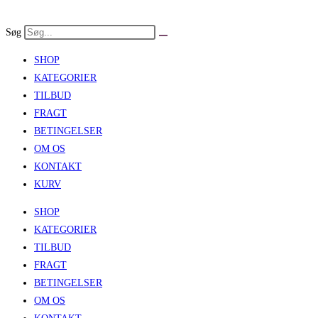
Skip
to
Søg
content
SHOP
KATEGORIER
TILBUD
FRAGT
BETINGELSER
OM OS
KONTAKT
KURV
SHOP
KATEGORIER
TILBUD
FRAGT
BETINGELSER
OM OS