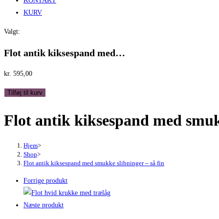
KONTAKT
KURV
Valgt:
Flot antik kiksespand med…
kr.
595,00
Flot
Tilføj til kurv
antik
Flot antik kiksespand med smukk
kiksespand
med
smukke
Hjem
>
slibninger
Shop
>
Flot antik kiksespand med smukke slibninger – så fin
-
så
Forrige produkt
fin
antal
Næste produkt