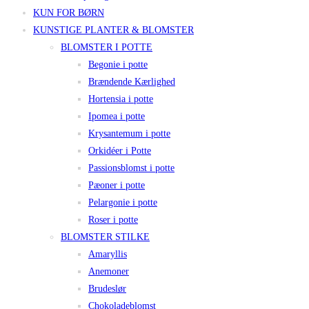
KUN FOR BØRN
KUNSTIGE PLANTER & BLOMSTER
BLOMSTER I POTTE
Begonie i potte
Brændende Kærlighed
Hortensia i potte
Ipomea i potte
Krysantemum i potte
Orkidéer i Potte
Passionsblomst i potte
Pæoner i potte
Pelargonie i potte
Roser i potte
BLOMSTER STILKE
Amaryllis
Anemoner
Brudeslør
Chokoladeblomst