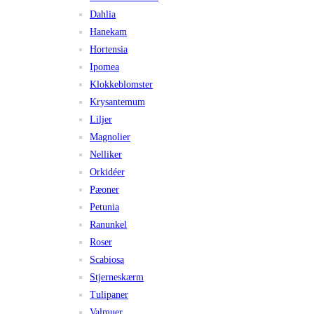
Dahlia
Hanekam
Hortensia
Ipomea
Klokkeblomster
Krysantemum
Liljer
Magnolier
Nelliker
Orkidéer
Pæoner
Petunia
Ranunkel
Roser
Scabiosa
Stjerneskærm
Tulipaner
Valmuer