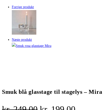
Forrige produkt
Næste produkt
Smuk blå glasstage til stagelys – Mira
Den
Den
kr.
249,00
kr.
199,00