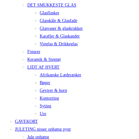
DET SMUKKESTE GLAS
Glasflasker
Glasskåle & Glasfade
Glasvaser & glaskrukker
Karafler & Glaskander
Vinglas & Drikkeglas
Figurer
Keramik & Stentøj
LIDT AF HVERT
Afrikanske Læderæsker
Bøger
Gevirer & horn
Kontorting
Syting
Ure
GAVEKORT
JULETING nisser ophæng pynt
Jule ophæng