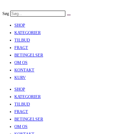
Skip
to
Søg
content
SHOP
KATEGORIER
TILBUD
FRAGT
BETINGELSER
OM OS
KONTAKT
KURV
SHOP
KATEGORIER
TILBUD
FRAGT
BETINGELSER
OM OS