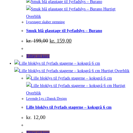
Hurtigt
Overblik
Lysestager skaber stemning
Smuk blå glasstage til fyrfadslys – Burano
Den
Den
kr.
199,00
kr.
159,00
oprindelige
aktuelle
pris
pris
var:
er:
Tilføj til kurv
kr. 199,00.
kr. 159,00.
Hurtigt Overblik
Hurtigt
Overblik
Levende Lys i Dansk Design
Lille bloklys til fyrfads stagerne – koksgrå 6 cm
kr.
12,00
Tilføj til kurv