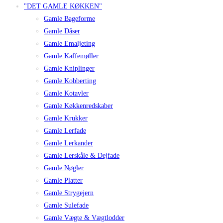
"DET GAMLE KØKKEN"
Gamle Bageforme
Gamle Dåser
Gamle Emaljeting
Gamle Kaffemøller
Gamle Kniplinger
Gamle Kobberting
Gamle Kotavler
Gamle Køkkenredskaber
Gamle Krukker
Gamle Lerfade
Gamle Lerkander
Gamle Lerskåle & Dejfade
Gamle Nøgler
Gamle Platter
Gamle Strygejern
Gamle Sulefade
Gamle Vægte & Vægtlodder