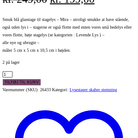
oprindelige
aktuelle
pris
pris
Smuk blå glasstage til stagelys – Mira – utroligt smukke at have stående,
også uden lys i – stagerne er også flotte med enten vores små bedelys eller
var:
er:
vores flotte, høje stagelys (se kategorien : Levende Lys ) –
kr. 249,00.
kr. 199,00
alle nye og ubrugte –
måler 5 cm x 5 cm x 10,5 cm i højden.
2 på lager
Smuk
blå
TILFØJ TIL KURV
glasstage
Varenummer (SKU):
26433
Kategori:
Lysestager skaber stemning
til
stagelys
-
Mira
antal