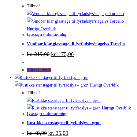
Tilbud!
Hurtigt Overblik
Lysestager skaber stemning
Vendbar klar glasstage til fyrfadslys/stagelys Torcello
Den
Den
kr.
219,00
kr.
175,00
oprindelige
aktuelle
pris
pris
var:
er:
Tilføj til kurv
kr. 219,00.
kr. 175,00.
Hurtigt Overblik
Tilbud!
Hurtigt Overblik
Lysestager skaber stemning
Rustikke stenstager til fyrfadslys – grøn
Den
Den
kr.
49,00
kr.
25,00