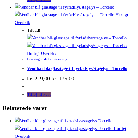
Hurtigt
Overblik
Tilbud!
Hurtigt Overblik
Lysestager skaber stemning
Vendbar blå glasstage til fyrfadslys/stagelys – Torcello
Den
Den
kr.
219,00
kr.
175,00
oprindelige
aktuelle
pris
pris
var:
er:
Tilføj til kurv
kr. 219,00.
kr. 175,00.
Relaterede varer
Hurtigt
Overblik