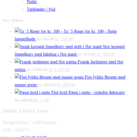
Puder
Tørklæder / Sjal
Nye tilbud
Ta´ 5 Roser for kr. 100,- flotte
Den
Den
langstilkede
kr.
140,00
kr.
100,00
oprindelige
aktuelle
Stor korngul
pris
pris
Den
Den
linnedkurv med håndtag i flot stand
kr.
475,00
kr.
300,00
var:
er:
oprindelige
aktuelle
Fransk Jardiniere med flot
Den
kr. 140,00.
Den
kr. 100,00.
pris
pris
patina
kr.
2.995,00
kr.
2.295,00
oprindelige
aktuelle
var:
er:
Flot fyldig Bregne med
pris
Den
pris
Den
kr. 475,00.
kr. 300,00.
mange grene
kr.
480,00
kr.
380,00
var:
oprindelige
er:
aktuelle
Flot hvid Pæon i potte - virkelig dekorativ
Den
kr. 2.995,00.
Den
pris
kr. 2.295,00.
pris
kr.
149,00
kr.
75,00
oprindelige
aktuelle
var:
er:
FREDE’S PÆNE TING
pris
pris
kr. 480,00.
kr. 380,00.
Helligkildevej 7, 4200 Slagelse
var:
er:
CVR: 31643732
kr. 149,00.
kr. 75,00.