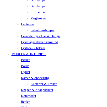
Bordlamper
Gulvlamper
Loftlamper
Væglamper
Lanterner
Petroliumslamper
Levende Lys i Dansk Design
Lysestager skaber stemning
Lysfade & bakker
MØBLER & INTERIØR
Bænke
Borde
Hylder
Kasser & opbevaring
Kufferter & Tasker
Knager & Knagerækker
Kommoder
Reoler