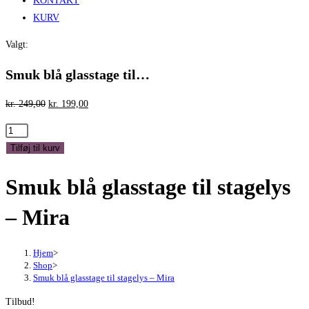
KONTAKT
KURV
Valgt:
Smuk blå glasstage til…
Den
Den
kr.
249,00
kr.
199,00
oprindelige
aktuelle
Smuk
pris
pris
blå
Tilføj til kurv
var:
er:
glasstage
kr. 249,00.
kr. 199,00.
Smuk blå glasstage til stagelys
til
stagelys
– Mira
-
Mira
antal
Hjem
>
Shop
>
Smuk blå glasstage til stagelys – Mira
Tilbud!