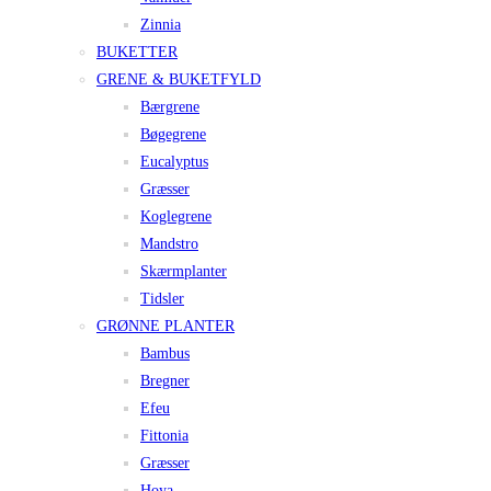
Zinnia
BUKETTER
GRENE & BUKETFYLD
Bærgrene
Bøgegrene
Eucalyptus
Græsser
Koglegrene
Mandstro
Skærmplanter
Tidsler
GRØNNE PLANTER
Bambus
Bregner
Efeu
Fittonia
Græsser
Hoya