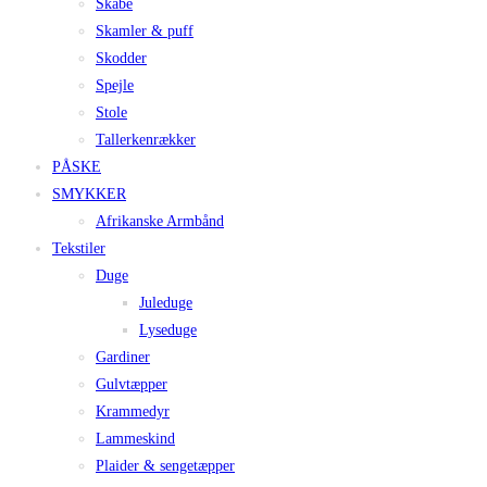
Skabe
Skamler & puff
Skodder
Spejle
Stole
Tallerkenrækker
PÅSKE
SMYKKER
Afrikanske Armbånd
Tekstiler
Duge
Juleduge
Lyseduge
Gardiner
Gulvtæpper
Krammedyr
Lammeskind
Plaider & sengetæpper