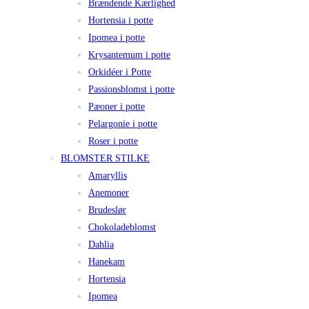
Brændende Kærlighed
Hortensia i potte
Ipomea i potte
Krysantemum i potte
Orkidéer i Potte
Passionsblomst i potte
Pæoner i potte
Pelargonie i potte
Roser i potte
BLOMSTER STILKE
Amaryllis
Anemoner
Brudeslør
Chokoladeblomst
Dahlia
Hanekam
Hortensia
Ipomea