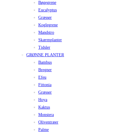
Bøgegrene
Eucalyptus
Græsser
Koglegrene
Mandstro
Skærmplanter
Tidsler
GRØNNE PLANTER
Bambus
Bregner
Efeu
Fittonia
Græsser
Hoya
Kaktus
Monstera
Oliventræer
Palme