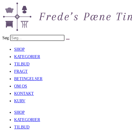
Skip
to
content
Søg
SHOP
KATEGORIER
TILBUD
FRAGT
BETINGELSER
OM OS
KONTAKT
KURV
SHOP
KATEGORIER
TILBUD