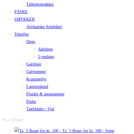
Tallerkenrækker
PÅSKE
SMYKKER
Afrikanske Armbånd
Tekstiler
Duge
Juleduge
Lyseduge
Gardiner
Gulvtæpper
Krammedyr
Lammeskind
Plaider & sengetæpper
Puder
Tørklæder / Sjal
Nye tilbud
Ta´ 5 Roser for kr. 100,- flotte