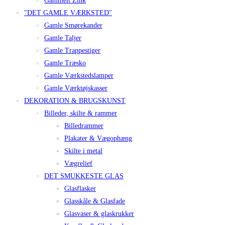
Gammelt Zink
"DET GAMLE VÆRKSTED"
Gamle Smørekander
Gamle Taljer
Gamle Trappestiger
Gamle Træsko
Gamle Værkstedslamper
Gamle Værktøjskasser
DEKORATION & BRUGSKUNST
Billeder, skilte & rammer
Billedrammer
Plakater & Vægophæng
Skilte i metal
Vægrelief
DET SMUKKESTE GLAS
Glasflasker
Glasskåle & Glasfade
Glasvaser & glaskrukker