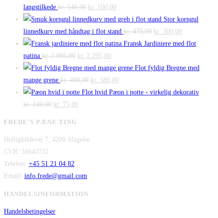
Den
Den
langstilkede
kr.
140,00
kr.
100,00
oprindelige
aktuelle
Stor korngul
pris
pris
Den
Den
linnedkurv med håndtag i flot stand
kr.
475,00
kr.
300,00
var:
er:
oprindelige
aktuelle
Fransk Jardiniere med flot
Den
kr. 140,00.
Den
kr. 100,00.
pris
pris
patina
kr.
2.995,00
kr.
2.295,00
oprindelige
aktuelle
var:
er:
Flot fyldig Bregne med
pris
Den
pris
Den
kr. 475,00.
kr. 300,00.
mange grene
kr.
480,00
kr.
380,00
var:
oprindelige
er:
aktuelle
Flot hvid Pæon i potte - virkelig dekorativ
Den
kr. 2.995,00.
Den
pris
kr. 2.295,00.
pris
kr.
149,00
kr.
75,00
oprindelige
aktuelle
var:
er:
FREDE’S PÆNE TING
pris
pris
kr. 480,00.
kr. 380,00.
Helligkildevej 7, 4200 Slagelse
var:
er:
CVR: 31643732
kr. 149,00.
kr. 75,00.
Telefon:
+45 51 21 04 82
Email:
info.frede@gmail.com
HANDELSINFORMATION
Handelsbetingelser