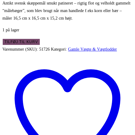
Antikt svensk skæppemål smukt patineret – rigtig flot og velholdt gammelt
“målebæger”, som blev brugt når man handlede f.eks korn eller bær –
måler 16,5 cm x 16,5 cm x 15,2 cm højt.
1 på lager
Antikt
TILFØJ TIL KURV
svensk
Varenummer (SKU):
51726
Kategori:
Gamle Vægte & Vægtlodder
skæppemål
smukt
patineret
antal