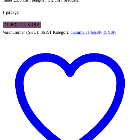
måler 23,5 cm i længden x 2 cm i bredden.
1 på lager
Gamle
TILFØJ TIL KURV
bordknive
Varenummer (SKU):
36191
Kategori:
Gammelt Pletsølv & Sølv
med
skøn
patina
-
5
stk.
antal