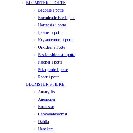
BLOMSTER I POTTE
Begonie i potte
Brændende Kærlighed
Hortensia i potte
Ipomea i potte
Krysantemum i potte
Orkidéer i Potte
Passionsblomst i potte
Pæoner i potte
Pelargonie i potte
Roser i potte
BLOMSTER STILKE
Amaryllis
Anemoner
Brudeslør
Chokoladeblomst
Dahlia
Hanekam