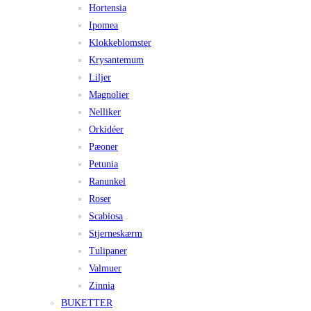
Hortensia
Ipomea
Klokkeblomster
Krysantemum
Liljer
Magnolier
Nelliker
Orkidéer
Pæoner
Petunia
Ranunkel
Roser
Scabiosa
Stjerneskærm
Tulipaner
Valmuer
Zinnia
BUKETTER