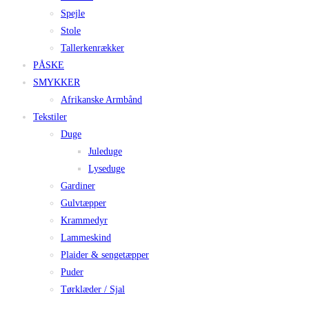
Spejle
Stole
Tallerkenrækker
PÅSKE
SMYKKER
Afrikanske Armbånd
Tekstiler
Duge
Juleduge
Lyseduge
Gardiner
Gulvtæpper
Krammedyr
Lammeskind
Plaider & sengetæpper
Puder
Tørklæder / Sjal