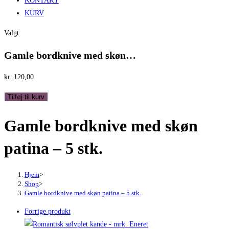
KONTAKT
KURV
Valgt:
Gamle bordknive med skøn…
kr.
120,00
Gamle
Tilføj til kurv
bordknive
Gamle bordknive med skøn
med
skøn
patina – 5 stk.
patina
-
5
Hjem
>
Shop
>
stk.
Gamle bordknive med skøn patina – 5 stk.
antal
Forrige produkt