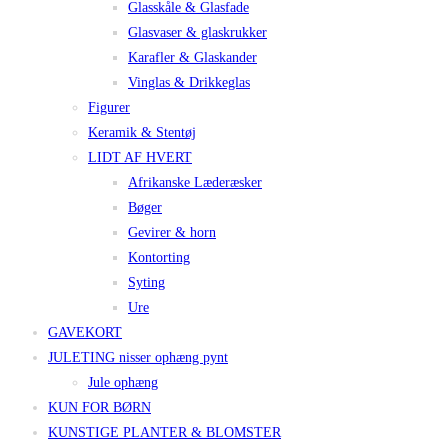
Glasskåle & Glasfade
Glasvaser & glaskrukker
Karafler & Glaskander
Vinglas & Drikkeglas
Figurer
Keramik & Stentøj
LIDT AF HVERT
Afrikanske Læderæsker
Bøger
Gevirer & horn
Kontorting
Syting
Ure
GAVEKORT
JULETING nisser ophæng pynt
Jule ophæng
KUN FOR BØRN
KUNSTIGE PLANTER & BLOMSTER