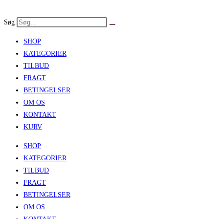
Skip
to
Søg
content
SHOP
KATEGORIER
TILBUD
FRAGT
BETINGELSER
OM OS
KONTAKT
KURV
SHOP
KATEGORIER
TILBUD
FRAGT
BETINGELSER
OM OS