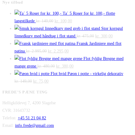
Nye tilbud
Ta´ 5 Roser for kr. 100,- flotte
Den
Den
langstilkede
kr.
140,00
kr.
100,00
oprindelige
aktuelle
Stor korngul
pris
pris
Den
Den
linnedkurv med håndtag i flot stand
kr.
475,00
kr.
300,00
var:
er:
oprindelige
aktuelle
Fransk Jardiniere med flot
Den
kr. 140,00.
Den
kr. 100,00.
pris
pris
patina
kr.
2.995,00
kr.
2.295,00
oprindelige
aktuelle
var:
er:
Flot fyldig Bregne med
pris
Den
pris
Den
kr. 475,00.
kr. 300,00.
mange grene
kr.
480,00
kr.
380,00
var:
oprindelige
er:
aktuelle
Flot hvid Pæon i potte - virkelig dekorativ
Den
kr. 2.995,00.
Den
pris
kr. 2.295,00.
pris
kr.
149,00
kr.
75,00
oprindelige
aktuelle
var:
er:
FREDE’S PÆNE TING
pris
pris
kr. 480,00.
kr. 380,00.
Helligkildevej 7, 4200 Slagelse
var:
er:
CVR: 31643732
kr. 149,00.
kr. 75,00.
Telefon:
+45 51 21 04 82
Email:
info.frede@gmail.com