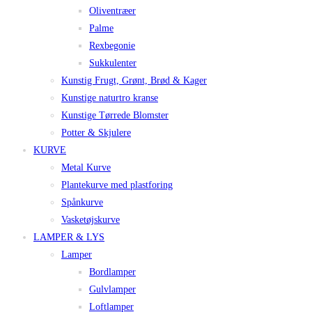
Oliventræer
Palme
Rexbegonie
Sukkulenter
Kunstig Frugt, Grønt, Brød & Kager
Kunstige naturtro kranse
Kunstige Tørrede Blomster
Potter & Skjulere
KURVE
Metal Kurve
Plantekurve med plastforing
Spånkurve
Vasketøjskurve
LAMPER & LYS
Lamper
Bordlamper
Gulvlamper
Loftlamper