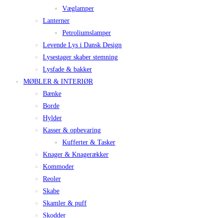
Væglamper
Lanterner
Petroliumslamper
Levende Lys i Dansk Design
Lysestager skaber stemning
Lysfade & bakker
MØBLER & INTERIØR
Bænke
Borde
Hylder
Kasser & opbevaring
Kufferter & Tasker
Knager & Knagerækker
Kommoder
Reoler
Skabe
Skamler & puff
Skodder