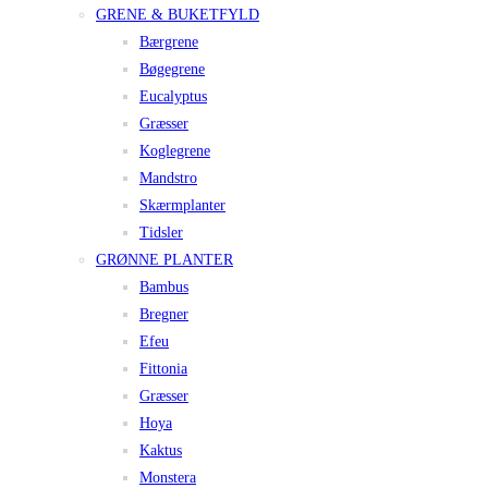
GRENE & BUKETFYLD
Bærgrene
Bøgegrene
Eucalyptus
Græsser
Koglegrene
Mandstro
Skærmplanter
Tidsler
GRØNNE PLANTER
Bambus
Bregner
Efeu
Fittonia
Græsser
Hoya
Kaktus
Monstera