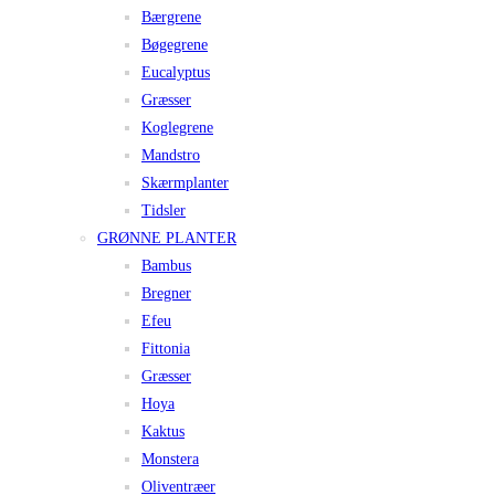
Bærgrene
Bøgegrene
Eucalyptus
Græsser
Koglegrene
Mandstro
Skærmplanter
Tidsler
GRØNNE PLANTER
Bambus
Bregner
Efeu
Fittonia
Græsser
Hoya
Kaktus
Monstera
Oliventræer