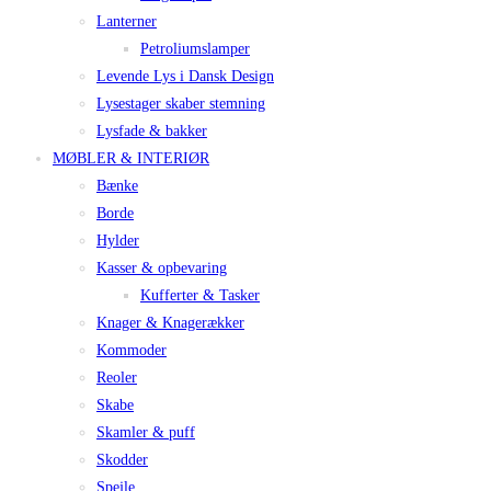
Lanterner
Petroliumslamper
Levende Lys i Dansk Design
Lysestager skaber stemning
Lysfade & bakker
MØBLER & INTERIØR
Bænke
Borde
Hylder
Kasser & opbevaring
Kufferter & Tasker
Knager & Knagerækker
Kommoder
Reoler
Skabe
Skamler & puff
Skodder
Spejle