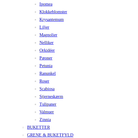
Ipomea
Klokkeblomster
Krysantemum
Liljer
Magnolier
Nelliker
Orkidéer
Pæoner
Petunia
Ranunkel
Roser
Scabiosa
Stjerneskærm
Tulipaner
Valmuer
Zinnia
BUKETTER
GRENE & BUKETFYLD