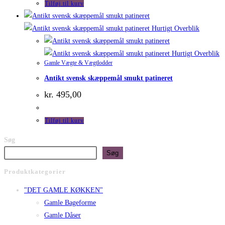
Tilføj til kurv
Hurtigt Overblik
Hurtigt Overblik
Gamle Vægte & Vægtlodder
Antikt svensk skæppemål smukt patineret
kr.
495,00
Tilføj til kurv
Søg
Søg
Produktkategorier
"DET GAMLE KØKKEN"
Gamle Bageforme
Gamle Dåser