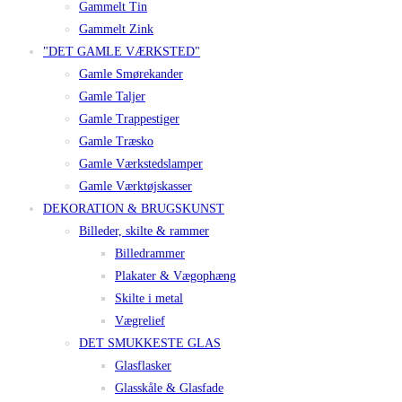
Gammelt Tin
Gammelt Zink
"DET GAMLE VÆRKSTED"
Gamle Smørekander
Gamle Taljer
Gamle Trappestiger
Gamle Træsko
Gamle Værkstedslamper
Gamle Værktøjskasser
DEKORATION & BRUGSKUNST
Billeder, skilte & rammer
Billedrammer
Plakater & Vægophæng
Skilte i metal
Vægrelief
DET SMUKKESTE GLAS
Glasflasker
Glasskåle & Glasfade