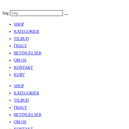
Skip
to
Søg
content
SHOP
KATEGORIER
TILBUD
FRAGT
BETINGELSER
OM OS
KONTAKT
KURV
SHOP
KATEGORIER
TILBUD
FRAGT
BETINGELSER
OM OS