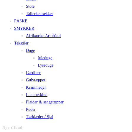
Stole
Tallerkenrækker
PÅSKE
SMYKKER
Afrikanske Armbånd
Tekstiler
Duge
Juleduge
Lyseduge
Gardiner
Gulvtæpper
Krammedyr
Lammeskind
Plaider & sengetæpper
Puder
Tørklæder / Sjal
Nye tilbud