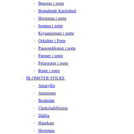
Begonie i potte
Brændende Kærlighed
Hortensia i potte
Ipomea i potte
Krysantemum i potte
Orkidéer i Potte
Passionsblomst i potte
Pæoner i potte
Pelargonie i potte
Roser i potte
BLOMSTER STILKE
Amaryllis
Anemoner
Brudeslør
Chokoladeblomst
Dahlia
Hanekam
Hortensia