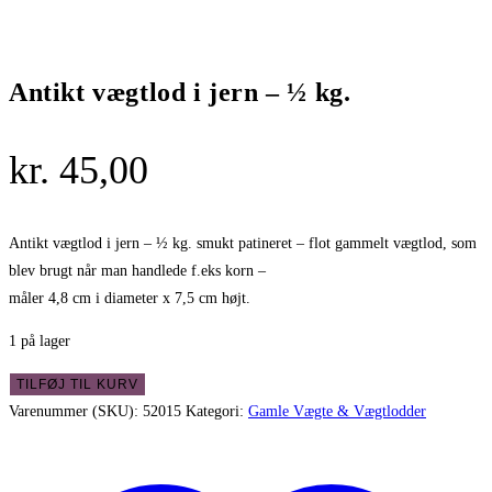
Antikt vægtlod i jern – ½ kg.
kr.
45,00
Antikt vægtlod i jern – ½ kg. smukt patineret – flot gammelt vægtlod, som
blev brugt når man handlede f.eks korn –
måler 4,8 cm i diameter x 7,5 cm højt.
1 på lager
Antikt
TILFØJ TIL KURV
vægtlod
Varenummer (SKU):
52015
Kategori:
Gamle Vægte & Vægtlodder
i
jern