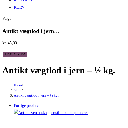
KONTAKT
KURV
Valgt:
Antikt vægtlod i jern…
kr.
45,00
Antikt
Tilføj til kurv
vægtlod
Antikt vægtlod i jern – ½ kg.
i
jern
-
Hjem
>
½
Shop
>
Antikt vægtlod i jern – ½ kg.
kg.
antal
Forrige produkt