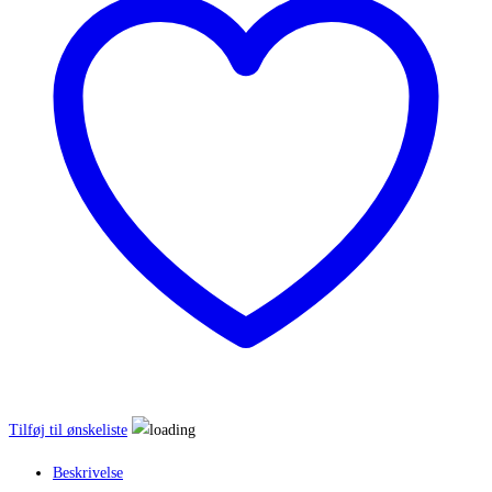
-
½
kg.
antal
Tilføj til ønskeliste
Beskrivelse