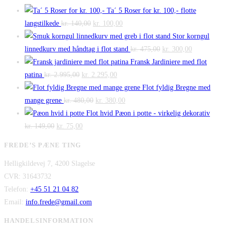
Ta´ 5 Roser for kr. 100,- flotte
Den
Den
langstilkede
kr.
140,00
kr.
100,00
oprindelige
aktuelle
Stor korngul
pris
pris
Den
Den
linnedkurv med håndtag i flot stand
kr.
475,00
kr.
300,00
var:
er:
oprindelige
aktuelle
Fransk Jardiniere med flot
Den
kr. 140,00.
Den
kr. 100,00.
pris
pris
patina
kr.
2.995,00
kr.
2.295,00
oprindelige
aktuelle
var:
er:
Flot fyldig Bregne med
pris
Den
pris
Den
kr. 475,00.
kr. 300,00.
mange grene
kr.
480,00
kr.
380,00
var:
oprindelige
er:
aktuelle
Flot hvid Pæon i potte - virkelig dekorativ
Den
kr. 2.995,00.
Den
pris
kr. 2.295,00.
pris
kr.
149,00
kr.
75,00
oprindelige
aktuelle
var:
er:
FREDE’S PÆNE TING
pris
pris
kr. 480,00.
kr. 380,00.
Helligkildevej 7, 4200 Slagelse
var:
er:
CVR: 31643732
kr. 149,00.
kr. 75,00.
Telefon:
+45 51 21 04 82
Email:
info.frede@gmail.com
HANDELSINFORMATION