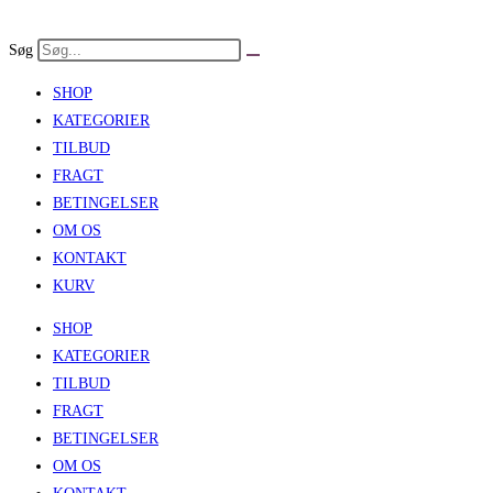
Skip
to
Søg
content
SHOP
KATEGORIER
TILBUD
FRAGT
BETINGELSER
OM OS
KONTAKT
KURV
SHOP
KATEGORIER
TILBUD
FRAGT
BETINGELSER
OM OS