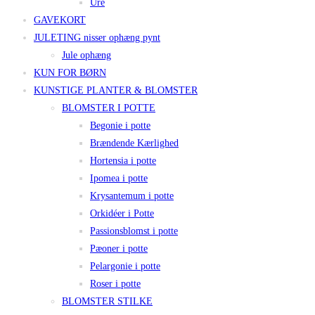
Ure
GAVEKORT
JULETING nisser ophæng pynt
Jule ophæng
KUN FOR BØRN
KUNSTIGE PLANTER & BLOMSTER
BLOMSTER I POTTE
Begonie i potte
Brændende Kærlighed
Hortensia i potte
Ipomea i potte
Krysantemum i potte
Orkidéer i Potte
Passionsblomst i potte
Pæoner i potte
Pelargonie i potte
Roser i potte
BLOMSTER STILKE