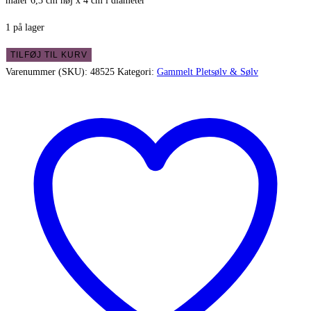
måler 6,3 cm høj x 4 cm i diameter
1 på lager
Strøer
TILFØJ TIL KURV
i
Varenummer (SKU):
48525
Kategori:
Gammelt Pletsølv & Sølv
porcelæn
med
messing
top
-
virkelig
dekorativ
antal