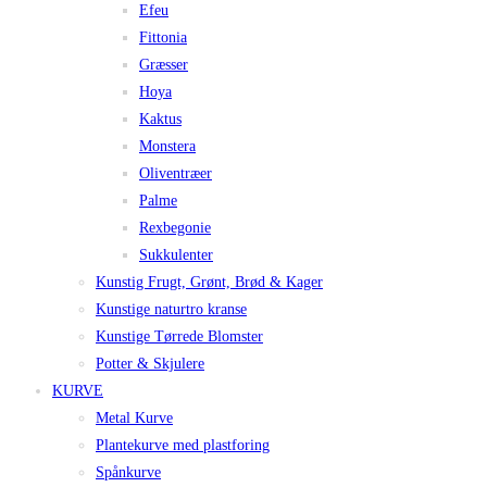
Efeu
Fittonia
Græsser
Hoya
Kaktus
Monstera
Oliventræer
Palme
Rexbegonie
Sukkulenter
Kunstig Frugt, Grønt, Brød & Kager
Kunstige naturtro kranse
Kunstige Tørrede Blomster
Potter & Skjulere
KURVE
Metal Kurve
Plantekurve med plastforing
Spånkurve