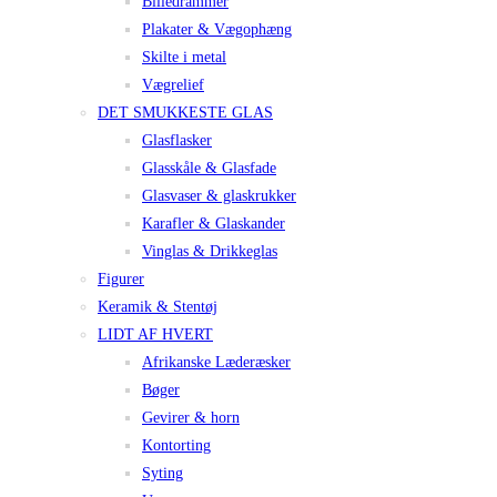
Billedrammer
Plakater & Vægophæng
Skilte i metal
Vægrelief
DET SMUKKESTE GLAS
Glasflasker
Glasskåle & Glasfade
Glasvaser & glaskrukker
Karafler & Glaskander
Vinglas & Drikkeglas
Figurer
Keramik & Stentøj
LIDT AF HVERT
Afrikanske Læderæsker
Bøger
Gevirer & horn
Kontorting
Syting