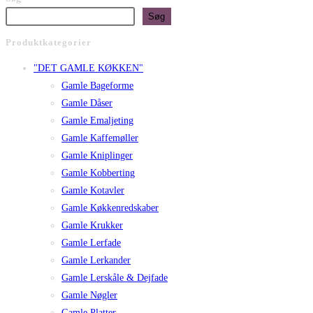
Søg
Produktkategorier
"DET GAMLE KØKKEN"
Gamle Bageforme
Gamle Dåser
Gamle Emaljeting
Gamle Kaffemøller
Gamle Kniplinger
Gamle Kobberting
Gamle Kotavler
Gamle Køkkenredskaber
Gamle Krukker
Gamle Lerfade
Gamle Lerkander
Gamle Lerskåle & Dejfade
Gamle Nøgler
Gamle Platter