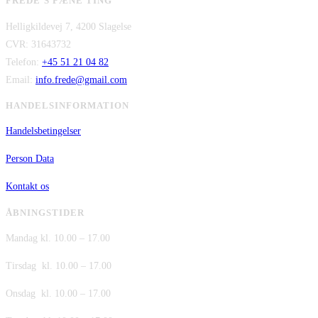
FREDE’S PÆNE TING
pris
pris
kr. 480,00.
kr. 380,00.
Helligkildevej 7, 4200 Slagelse
var:
er:
CVR: 31643732
kr. 149,00.
kr. 75,00.
Telefon:
+45 51 21 04 82
Email:
info.frede@gmail.com
HANDELSINFORMATION
Handelsbetingelser
Person Data
Kontakt os
ÅBNINGSTIDER
Mandag kl. 10.00 – 17.00
Tirsdag kl. 10.00 – 17.00
Onsdag kl. 10.00 – 17.00