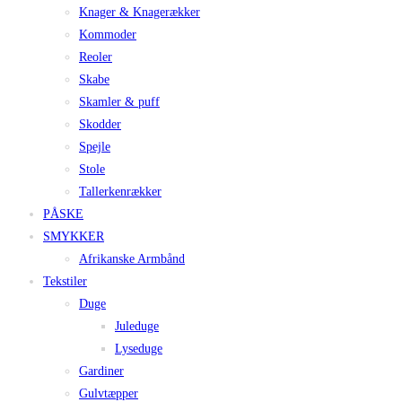
Knager & Knagerækker
Kommoder
Reoler
Skabe
Skamler & puff
Skodder
Spejle
Stole
Tallerkenrækker
PÅSKE
SMYKKER
Afrikanske Armbånd
Tekstiler
Duge
Juleduge
Lyseduge
Gardiner
Gulvtæpper