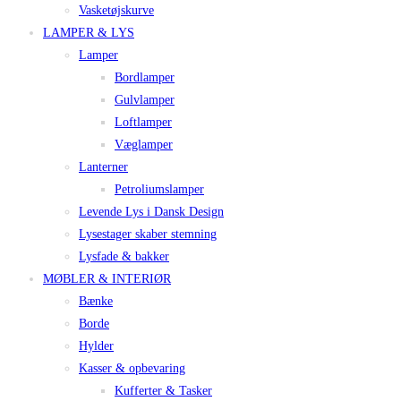
Vasketøjskurve
LAMPER & LYS
Lamper
Bordlamper
Gulvlamper
Loftlamper
Væglamper
Lanterner
Petroliumslamper
Levende Lys i Dansk Design
Lysestager skaber stemning
Lysfade & bakker
MØBLER & INTERIØR
Bænke
Borde
Hylder
Kasser & opbevaring
Kufferter & Tasker