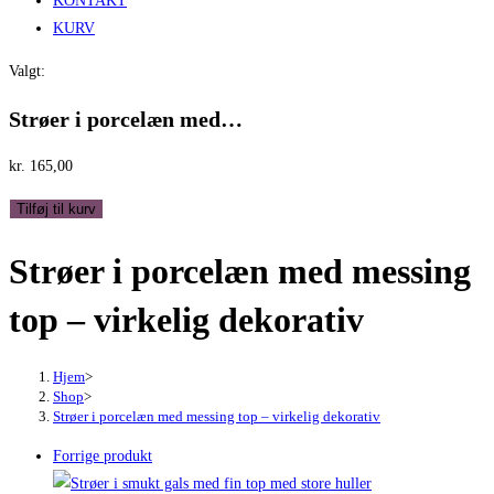
KONTAKT
KURV
Valgt:
Strøer i porcelæn med…
kr.
165,00
Strøer
Tilføj til kurv
i
Strøer i porcelæn med messing
porcelæn
med
top – virkelig dekorativ
messing
top
-
Hjem
>
Shop
>
virkelig
Strøer i porcelæn med messing top – virkelig dekorativ
dekorativ
Forrige produkt
antal