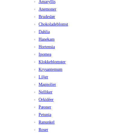
Amaryllis
Anemoner
Brudeslør
Chokoladeblomst
Dahlia
Hanekam
Hortensia
Ipomea
Klokkeblomster
Krysantemum
Liljer
Magnolier
Nelliker
Orkidéer
Pæoner
Petunia
Ranunkel
Roser