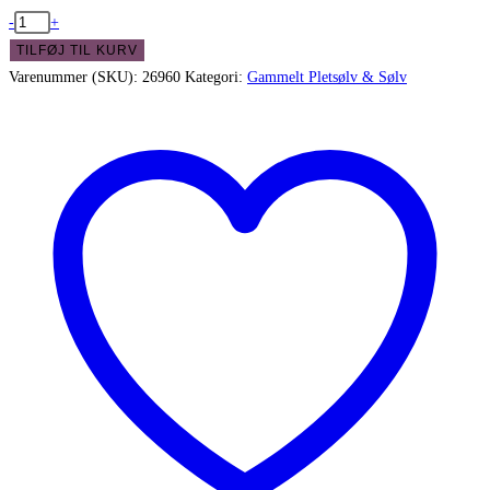
Flot
-
+
kagegaffel
TILFØJ TIL KURV
"Capri"
Varenummer (SKU):
26960
Kategori:
Gammelt Pletsølv & Sølv
i
pletsølv
antal