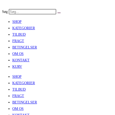
Skip
to
Søg
content
SHOP
KATEGORIER
TILBUD
FRAGT
BETINGELSER
OM OS
KONTAKT
KURV
SHOP
KATEGORIER
TILBUD
FRAGT
BETINGELSER
OM OS