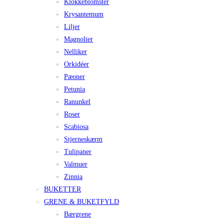
Klokkeblomster
Krysantemum
Liljer
Magnolier
Nelliker
Orkidéer
Pæoner
Petunia
Ranunkel
Roser
Scabiosa
Stjerneskærm
Tulipaner
Valmuer
Zinnia
BUKETTER
GRENE & BUKETFYLD
Bærgrene