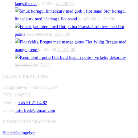
Den
Den
langstilkede
kr.
140,00
kr.
100,00
oprindelige
aktuelle
Stor korngul
pris
pris
Den
Den
linnedkurv med håndtag i flot stand
kr.
475,00
kr.
300,00
var:
er:
oprindelige
aktuelle
Fransk Jardiniere med flot
Den
kr. 140,00.
Den
kr. 100,00.
pris
pris
patina
kr.
2.995,00
kr.
2.295,00
oprindelige
aktuelle
var:
er:
Flot fyldig Bregne med
pris
Den
pris
Den
kr. 475,00.
kr. 300,00.
mange grene
kr.
480,00
kr.
380,00
var:
oprindelige
er:
aktuelle
Flot hvid Pæon i potte - virkelig dekorativ
Den
kr. 2.995,00.
Den
pris
kr. 2.295,00.
pris
kr.
149,00
kr.
75,00
oprindelige
aktuelle
var:
er:
FREDE’S PÆNE TING
pris
pris
kr. 480,00.
kr. 380,00.
Helligkildevej 7, 4200 Slagelse
var:
er:
CVR: 31643732
kr. 149,00.
kr. 75,00.
Telefon:
+45 51 21 04 82
Email:
info.frede@gmail.com
HANDELSINFORMATION
Handelsbetingelser