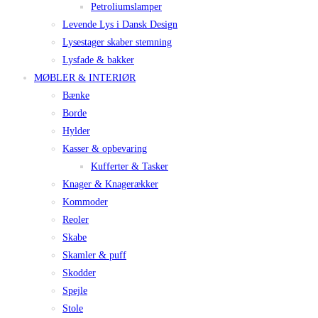
Petroliumslamper
Levende Lys i Dansk Design
Lysestager skaber stemning
Lysfade & bakker
MØBLER & INTERIØR
Bænke
Borde
Hylder
Kasser & opbevaring
Kufferter & Tasker
Knager & Knagerækker
Kommoder
Reoler
Skabe
Skamler & puff
Skodder
Spejle
Stole