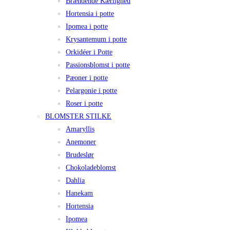
Brændende Kærlighed
Hortensia i potte
Ipomea i potte
Krysantemum i potte
Orkidéer i Potte
Passionsblomst i potte
Pæoner i potte
Pelargonie i potte
Roser i potte
BLOMSTER STILKE
Amaryllis
Anemoner
Brudeslør
Chokoladeblomst
Dahlia
Hanekam
Hortensia
Ipomea