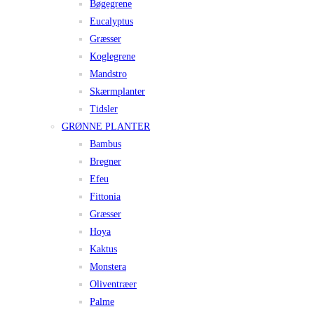
Bøgegrene
Eucalyptus
Græsser
Koglegrene
Mandstro
Skærmplanter
Tidsler
GRØNNE PLANTER
Bambus
Bregner
Efeu
Fittonia
Græsser
Hoya
Kaktus
Monstera
Oliventræer
Palme