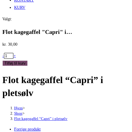
KONTAKT
KURV
Valgt:
Flot kagegaffel "Capri" i…
kr.
30,00
Flot
-
+
kagegaffel
Tilføj til kurv
"Capri"
Flot kagegaffel “Capri” i
i
pletsølv
pletsølv
antal
Hjem
>
Shop
>
Flot kagegaffel “Capri” i pletsølv
Forrige produkt