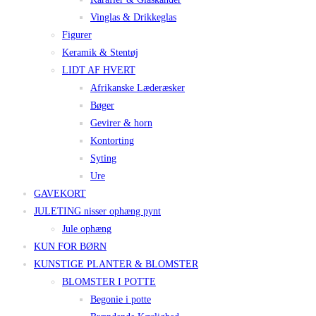
Vinglas & Drikkeglas
Figurer
Keramik & Stentøj
LIDT AF HVERT
Afrikanske Læderæsker
Bøger
Gevirer & horn
Kontorting
Syting
Ure
GAVEKORT
JULETING nisser ophæng pynt
Jule ophæng
KUN FOR BØRN
KUNSTIGE PLANTER & BLOMSTER
BLOMSTER I POTTE
Begonie i potte