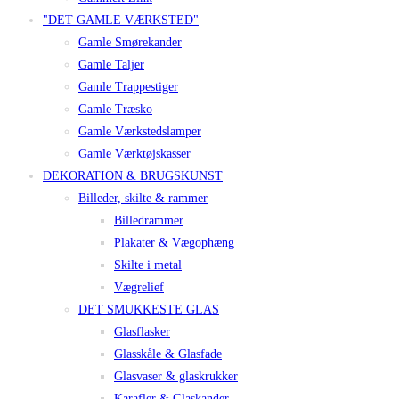
"DET GAMLE VÆRKSTED"
Gamle Smørekander
Gamle Taljer
Gamle Trappestiger
Gamle Træsko
Gamle Værkstedslamper
Gamle Værktøjskasser
DEKORATION & BRUGSKUNST
Billeder, skilte & rammer
Billedrammer
Plakater & Vægophæng
Skilte i metal
Vægrelief
DET SMUKKESTE GLAS
Glasflasker
Glasskåle & Glasfade
Glasvaser & glaskrukker
Karafler & Glaskander