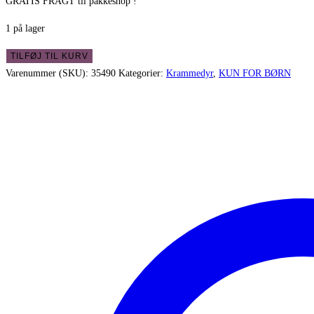
GRATIS FRAGT til pakkeshop !
1 på lager
Sød
TILFØJ TIL KURV
gammel
Varenummer (SKU):
35490
Kategorier:
Krammedyr
,
KUN FOR BØRN
gul
bamse
-
i
fin
stand
antal