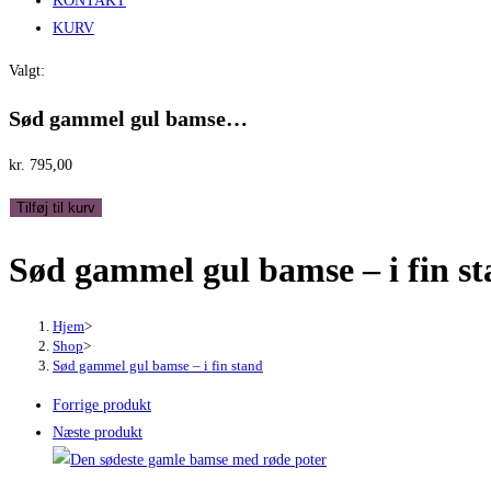
KONTAKT
KURV
Valgt:
Sød gammel gul bamse…
kr.
795,00
Sød
Tilføj til kurv
gammel
Sød gammel gul bamse – i fin s
gul
bamse
-
Hjem
>
i
Shop
>
Sød gammel gul bamse – i fin stand
fin
stand
Forrige produkt
antal
Næste produkt