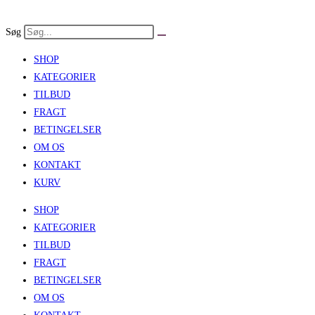
Skip
to
Søg
content
SHOP
KATEGORIER
TILBUD
FRAGT
BETINGELSER
OM OS
KONTAKT
KURV
SHOP
KATEGORIER
TILBUD
FRAGT
BETINGELSER
OM OS