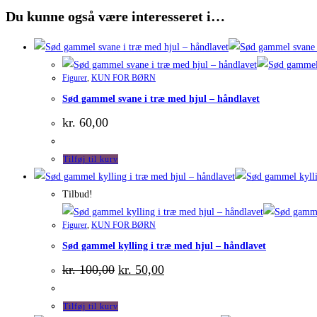
Du kunne også være interesseret i…
Figurer
,
KUN FOR BØRN
Sød gammel svane i træ med hjul – håndlavet
kr.
60,00
Tilføj til kurv
Tilbud!
Figurer
,
KUN FOR BØRN
Sød gammel kylling i træ med hjul – håndlavet
Den
Den
kr.
100,00
kr.
50,00
oprindelige
aktuelle
pris
pris
var:
er:
Tilføj til kurv