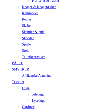
Kufferter & Tasker
Knager & Knagerækker
Kommoder
Reoler
Skabe
Skamler & puff
Skodder
Spejle
Stole
Tallerkenrækker
PÅSKE
SMYKKER
Afrikanske Armbånd
Tekstiler
Duge
Juleduge
Lyseduge
Gardiner