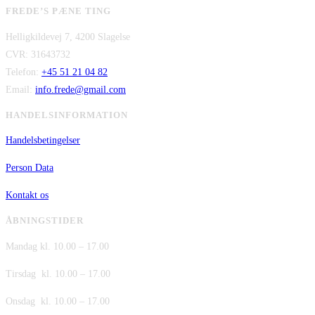
oprindelige
aktuelle
var:
er:
FREDE’S PÆNE TING
pris
pris
kr. 480,00.
kr. 380,00.
Helligkildevej 7, 4200 Slagelse
var:
er:
CVR: 31643732
kr. 149,00.
kr. 75,00.
Telefon:
+45 51 21 04 82
Email:
info.frede@gmail.com
HANDELSINFORMATION
Handelsbetingelser
Person Data
Kontakt os
ÅBNINGSTIDER
Mandag kl. 10.00 – 17.00
Tirsdag kl. 10.00 – 17.00
Onsdag kl. 10.00 – 17.00