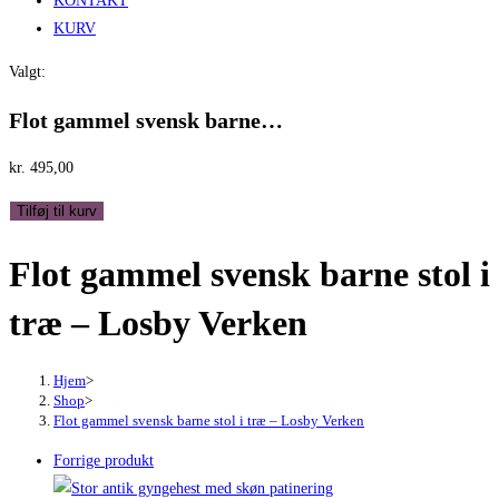
KONTAKT
KURV
Valgt:
Flot gammel svensk barne…
kr.
495,00
Flot
Tilføj til kurv
gammel
Flot gammel svensk barne stol i
svensk
barne
træ – Losby Verken
stol
i
træ
Hjem
>
Shop
>
-
Flot gammel svensk barne stol i træ – Losby Verken
Losby
Forrige produkt
Verken
antal