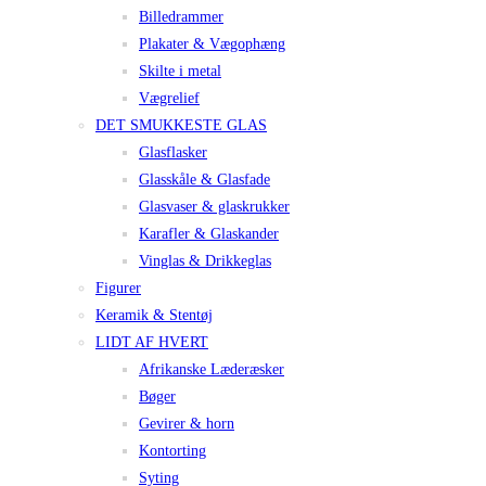
Billedrammer
Plakater & Vægophæng
Skilte i metal
Vægrelief
DET SMUKKESTE GLAS
Glasflasker
Glasskåle & Glasfade
Glasvaser & glaskrukker
Karafler & Glaskander
Vinglas & Drikkeglas
Figurer
Keramik & Stentøj
LIDT AF HVERT
Afrikanske Læderæsker
Bøger
Gevirer & horn
Kontorting
Syting