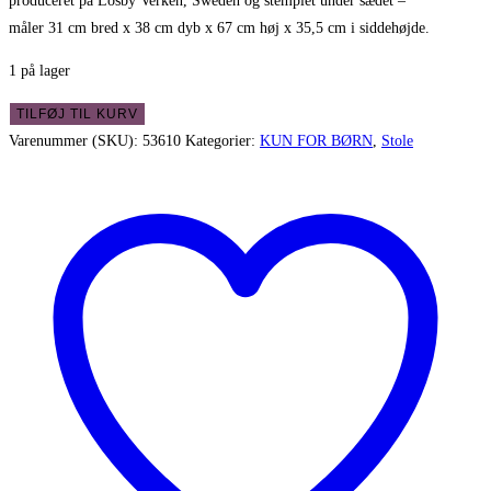
produceret på Losby Verken, Sweden og stemplet under sædet –
måler 31 cm bred x 38 cm dyb x 67 cm høj x 35,5 cm i siddehøjde.
1 på lager
Flot
TILFØJ TIL KURV
gammel
Varenummer (SKU):
53610
Kategorier:
KUN FOR BØRN
,
Stole
svensk
barne
stol
i
træ
-
Losby
Verken
antal