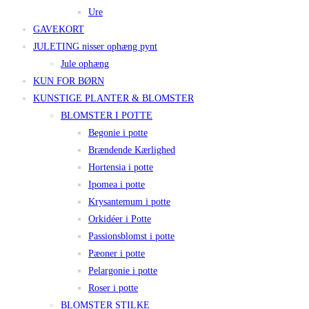
Ure
GAVEKORT
JULETING nisser ophæng pynt
Jule ophæng
KUN FOR BØRN
KUNSTIGE PLANTER & BLOMSTER
BLOMSTER I POTTE
Begonie i potte
Brændende Kærlighed
Hortensia i potte
Ipomea i potte
Krysantemum i potte
Orkidéer i Potte
Passionsblomst i potte
Pæoner i potte
Pelargonie i potte
Roser i potte
BLOMSTER STILKE