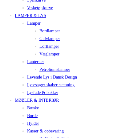
Spånkurve
Vasketøjskurve
LAMPER & LYS
Lamper
Bordlamper
Gulvlamper
Loftlamper
Væglamper
Lanterner
Petroliumslamper
Levende Lys i Dansk Design
Lysestager skaber stemning
Lysfade & bakker
MØBLER & INTERIØR
Bænke
Borde
Hylder
Kasser & opbevaring