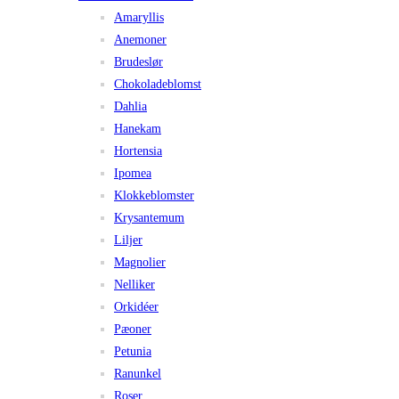
Amaryllis
Anemoner
Brudeslør
Chokoladeblomst
Dahlia
Hanekam
Hortensia
Ipomea
Klokkeblomster
Krysantemum
Liljer
Magnolier
Nelliker
Orkidéer
Pæoner
Petunia
Ranunkel
Roser