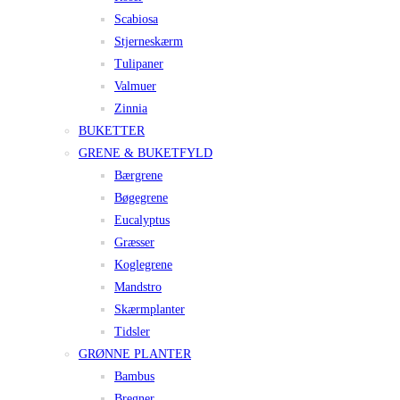
Scabiosa
Stjerneskærm
Tulipaner
Valmuer
Zinnia
BUKETTER
GRENE & BUKETFYLD
Bærgrene
Bøgegrene
Eucalyptus
Græsser
Koglegrene
Mandstro
Skærmplanter
Tidsler
GRØNNE PLANTER
Bambus
Bregner