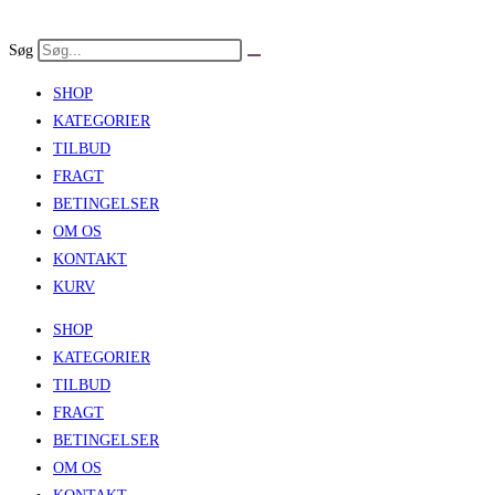
Skip
to
Søg
content
SHOP
KATEGORIER
TILBUD
FRAGT
BETINGELSER
OM OS
KONTAKT
KURV
SHOP
KATEGORIER
TILBUD
FRAGT
BETINGELSER
OM OS