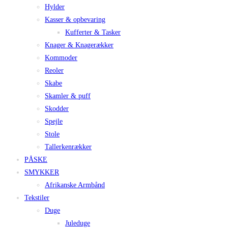
Hylder
Kasser & opbevaring
Kufferter & Tasker
Knager & Knagerækker
Kommoder
Reoler
Skabe
Skamler & puff
Skodder
Spejle
Stole
Tallerkenrækker
PÅSKE
SMYKKER
Afrikanske Armbånd
Tekstiler
Duge
Juleduge