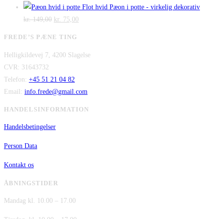
var:
oprindelige
er:
aktuelle
Flot hvid Pæon i potte - virkelig dekorativ
Den
kr. 2.995,00.
Den
pris
kr. 2.295,00.
pris
kr.
149,00
kr.
75,00
oprindelige
aktuelle
var:
er:
FREDE’S PÆNE TING
pris
pris
kr. 480,00.
kr. 380,00.
Helligkildevej 7, 4200 Slagelse
var:
er:
CVR: 31643732
kr. 149,00.
kr. 75,00.
Telefon:
+45 51 21 04 82
Email:
info.frede@gmail.com
HANDELSINFORMATION
Handelsbetingelser
Person Data
Kontakt os
ÅBNINGSTIDER
Mandag kl. 10.00 – 17.00