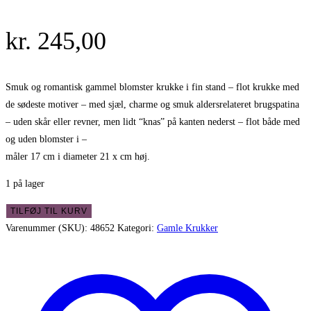
kr.
245,00
Smuk og romantisk gammel blomster krukke i fin stand – flot krukke med
de sødeste motiver – med sjæl, charme og smuk aldersrelateret brugspatina
– uden skår eller revner, men lidt “knas” på kanten nederst – flot både med
og uden blomster i –
måler 17 cm i diameter 21 x cm høj.
1 på lager
Smuk
TILFØJ TIL KURV
og
Varenummer (SKU):
48652
Kategori:
Gamle Krukker
romantisk
gammel
blomster
krukke