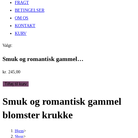
FRAGT
BETINGELSER
OM OS
KONTAKT
KURV
Valgt:
Smuk og romantisk gammel…
kr.
245,00
Smuk
Tilføj til kurv
og
Smuk og romantisk gammel
romantisk
gammel
blomster krukke
blomster
krukke
antal
Hjem
>
Shop
>