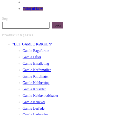
Tilføj til kurv
Søg
Søg
Produktkategorier
"DET GAMLE KØKKEN"
Gamle Bageforme
Gamle Dåser
Gamle Emaljeting
Gamle Kaffemøller
Gamle Kniplinger
Gamle Kobberting
Gamle Kotavler
Gamle Køkkenredskaber
Gamle Krukker
Gamle Lerfade
Gamle Lerkander