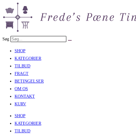
Skip
to
content
Søg
SHOP
KATEGORIER
TILBUD
FRAGT
BETINGELSER
OM OS
KONTAKT
KURV
SHOP
KATEGORIER
TILBUD