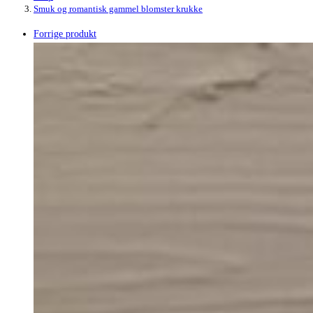
Smuk og romantisk gammel blomster krukke
Forrige produkt