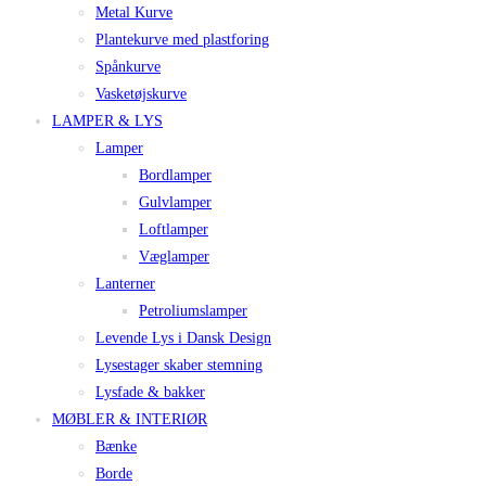
Metal Kurve
Plantekurve med plastforing
Spånkurve
Vasketøjskurve
LAMPER & LYS
Lamper
Bordlamper
Gulvlamper
Loftlamper
Væglamper
Lanterner
Petroliumslamper
Levende Lys i Dansk Design
Lysestager skaber stemning
Lysfade & bakker
MØBLER & INTERIØR
Bænke
Borde