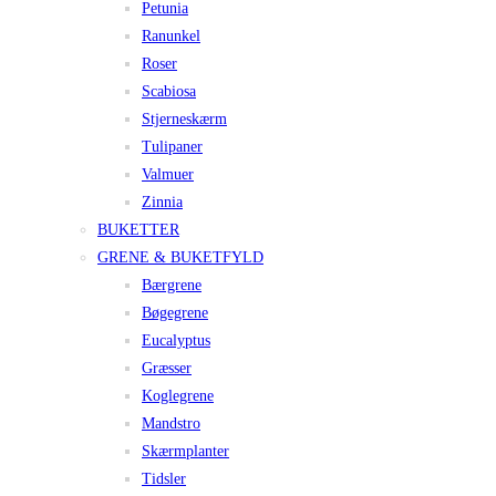
Petunia
Ranunkel
Roser
Scabiosa
Stjerneskærm
Tulipaner
Valmuer
Zinnia
BUKETTER
GRENE & BUKETFYLD
Bærgrene
Bøgegrene
Eucalyptus
Græsser
Koglegrene
Mandstro
Skærmplanter
Tidsler