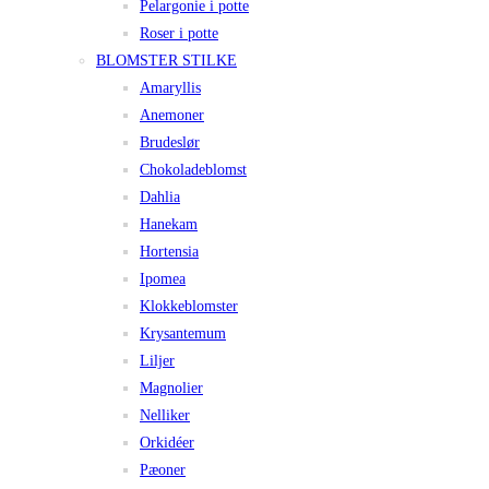
Pelargonie i potte
Roser i potte
BLOMSTER STILKE
Amaryllis
Anemoner
Brudeslør
Chokoladeblomst
Dahlia
Hanekam
Hortensia
Ipomea
Klokkeblomster
Krysantemum
Liljer
Magnolier
Nelliker
Orkidéer
Pæoner