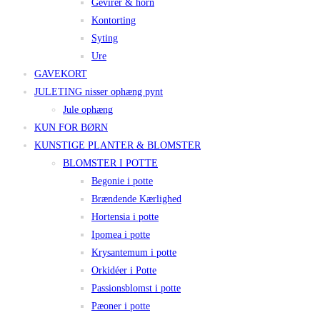
Gevirer & horn
Kontorting
Syting
Ure
GAVEKORT
JULETING nisser ophæng pynt
Jule ophæng
KUN FOR BØRN
KUNSTIGE PLANTER & BLOMSTER
BLOMSTER I POTTE
Begonie i potte
Brændende Kærlighed
Hortensia i potte
Ipomea i potte
Krysantemum i potte
Orkidéer i Potte
Passionsblomst i potte
Pæoner i potte