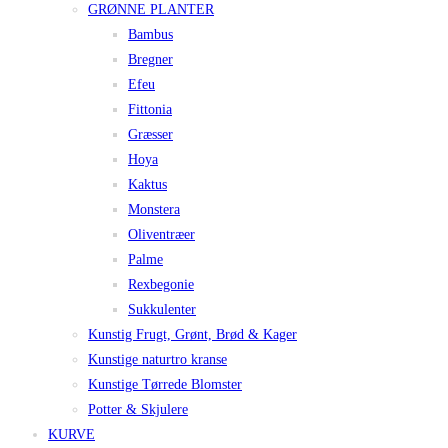
GRØNNE PLANTER
Bambus
Bregner
Efeu
Fittonia
Græsser
Hoya
Kaktus
Monstera
Oliventræer
Palme
Rexbegonie
Sukkulenter
Kunstig Frugt, Grønt, Brød & Kager
Kunstige naturtro kranse
Kunstige Tørrede Blomster
Potter & Skjulere
KURVE