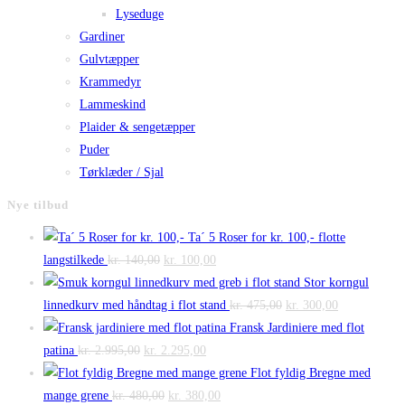
Lyseduge
Gardiner
Gulvtæpper
Krammedyr
Lammeskind
Plaider & sengetæpper
Puder
Tørklæder / Sjal
Nye tilbud
Ta´ 5 Roser for kr. 100,- flotte
Den
Den
langstilkede
kr.
140,00
kr.
100,00
oprindelige
aktuelle
Stor korngul
pris
pris
Den
Den
linnedkurv med håndtag i flot stand
kr.
475,00
kr.
300,00
var:
er:
oprindelige
aktuelle
Fransk Jardiniere med flot
Den
kr. 140,00.
Den
kr. 100,00.
pris
pris
patina
kr.
2.995,00
kr.
2.295,00
oprindelige
aktuelle
var:
er:
Flot fyldig Bregne med
pris
Den
pris
Den
kr. 475,00.
kr. 300,00.
mange grene
kr.
480,00
kr.
380,00