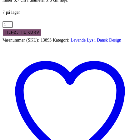
måler 3,7 cm i diameter x 6 cm høje.
7 på lager
Lille
bloklys
TILFØJ TIL KURV
til
Varenummer (SKU):
13893
Kategori:
Levende Lys i Dansk Design
fyrfads
stagerne
-
koksgrå
6
cm
antal