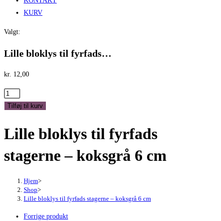
KONTAKT
KURV
Valgt:
Lille bloklys til fyrfads…
kr.
12,00
Lille
bloklys
Tilføj til kurv
til
Lille bloklys til fyrfads
fyrfads
stagerne
stagerne – koksgrå 6 cm
-
koksgrå
6
Hjem
>
Shop
>
cm
Lille bloklys til fyrfads stagerne – koksgrå 6 cm
antal
Forrige produkt