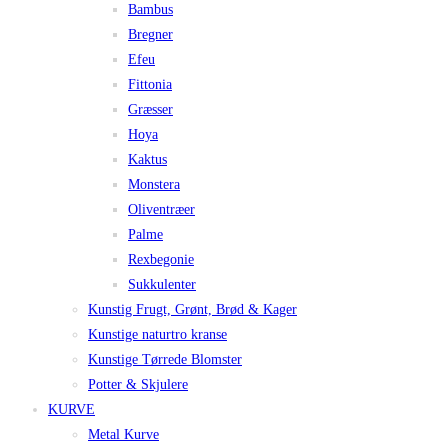
Bambus
Bregner
Efeu
Fittonia
Græsser
Hoya
Kaktus
Monstera
Oliventræer
Palme
Rexbegonie
Sukkulenter
Kunstig Frugt, Grønt, Brød & Kager
Kunstige naturtro kranse
Kunstige Tørrede Blomster
Potter & Skjulere
KURVE
Metal Kurve