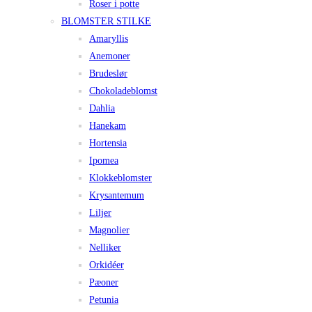
Roser i potte
BLOMSTER STILKE
Amaryllis
Anemoner
Brudeslør
Chokoladeblomst
Dahlia
Hanekam
Hortensia
Ipomea
Klokkeblomster
Krysantemum
Liljer
Magnolier
Nelliker
Orkidéer
Pæoner
Petunia