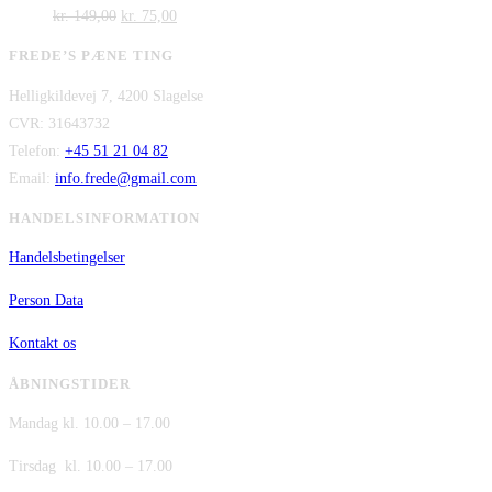
Den
kr. 2.995,00.
Den
pris
kr. 2.295,00.
pris
kr.
149,00
kr.
75,00
oprindelige
aktuelle
var:
er:
FREDE’S PÆNE TING
pris
pris
kr. 480,00.
kr. 380,00.
Helligkildevej 7, 4200 Slagelse
var:
er:
CVR: 31643732
kr. 149,00.
kr. 75,00.
Telefon:
+45 51 21 04 82
Email:
info.frede@gmail.com
HANDELSINFORMATION
Handelsbetingelser
Person Data
Kontakt os
ÅBNINGSTIDER
Mandag kl. 10.00 – 17.00
Tirsdag kl. 10.00 – 17.00