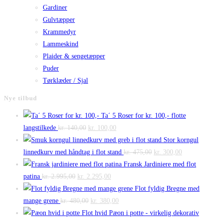
Gardiner
Gulvtæpper
Krammedyr
Lammeskind
Plaider & sengetæpper
Puder
Tørklæder / Sjal
Nye tilbud
Ta´ 5 Roser for kr. 100,- flotte
Den
Den
langstilkede
kr.
140,00
kr.
100,00
oprindelige
aktuelle
Stor korngul
pris
pris
Den
Den
linnedkurv med håndtag i flot stand
kr.
475,00
kr.
300,00
var:
er:
oprindelige
aktuelle
Fransk Jardiniere med flot
Den
kr. 140,00.
Den
kr. 100,00.
pris
pris
patina
kr.
2.995,00
kr.
2.295,00
oprindelige
aktuelle
var:
er:
Flot fyldig Bregne med
pris
Den
pris
Den
kr. 475,00.
kr. 300,00.
mange grene
kr.
480,00
kr.
380,00
var:
oprindelige
er:
aktuelle
Flot hvid Pæon i potte - virkelig dekorativ