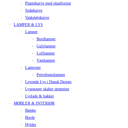
Plantekurve med plastforing
Spånkurve
Vasketøjskurve
LAMPER & LYS
Lamper
Bordlamper
Gulvlamper
Loftlamper
Væglamper
Lanterner
Petroliumslamper
Levende Lys i Dansk Design
Lysestager skaber stemning
Lysfade & bakker
MØBLER & INTERIØR
Bænke
Borde
Hylder