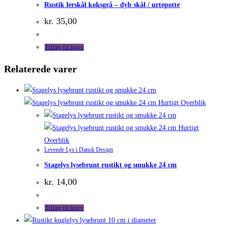
Rustik lerskål koksgrå – dyb skål / urtepotte
kr.
35,00
Tilføj til kurv
Relaterede varer
Hurtigt Overblik
Hurtigt
Overblik
Levende Lys i Dansk Design
Stagelys lysebrunt rustikt og smukke 24 cm
kr.
14,00
Tilføj til kurv