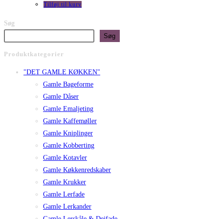
Tilføj til kurv
Søg
Søg
Produktkategorier
"DET GAMLE KØKKEN"
Gamle Bageforme
Gamle Dåser
Gamle Emaljeting
Gamle Kaffemøller
Gamle Kniplinger
Gamle Kobberting
Gamle Kotavler
Gamle Køkkenredskaber
Gamle Krukker
Gamle Lerfade
Gamle Lerkander
Gamle Lerskåle & Dejfade