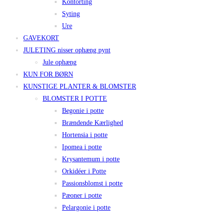
Kontorting
Syting
Ure
GAVEKORT
JULETING nisser ophæng pynt
Jule ophæng
KUN FOR BØRN
KUNSTIGE PLANTER & BLOMSTER
BLOMSTER I POTTE
Begonie i potte
Brændende Kærlighed
Hortensia i potte
Ipomea i potte
Krysantemum i potte
Orkidéer i Potte
Passionsblomst i potte
Pæoner i potte
Pelargonie i potte