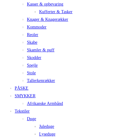
Kasser & opbevaring
Kufferter & Tasker
Knager & Knagerækker
Kommoder
Reoler
Skabe
Skamler & puff
Skodder
Spejle
Stole
Tallerkenrækker
PÅSKE
SMYKKER
Afrikanske Armbånd
Tekstiler
Duge
Juleduge
Lyseduge