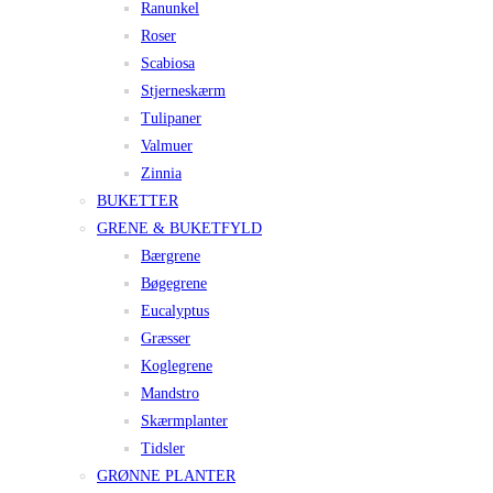
Ranunkel
Roser
Scabiosa
Stjerneskærm
Tulipaner
Valmuer
Zinnia
BUKETTER
GRENE & BUKETFYLD
Bærgrene
Bøgegrene
Eucalyptus
Græsser
Koglegrene
Mandstro
Skærmplanter
Tidsler
GRØNNE PLANTER