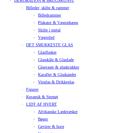
DEKORATION & BRUGSKUNST
Billeder, skilte & rammer
Billedrammer
Plakater & Vægophæng
Skilte i metal
Vægrelief
DET SMUKKESTE GLAS
Glasflasker
Glasskåle & Glasfade
Glasvaser & glaskrukker
Karafler & Glaskander
Vinglas & Drikkeglas
Figurer
Keramik & Stentøj
LIDT AF HVERT
Afrikanske Læderæsker
Bøger
Gevirer & horn