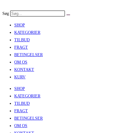
Skip
to
Søg
content
SHOP
KATEGORIER
TILBUD
FRAGT
BETINGELSER
OM OS
KONTAKT
KURV
SHOP
KATEGORIER
TILBUD
FRAGT
BETINGELSER
OM OS