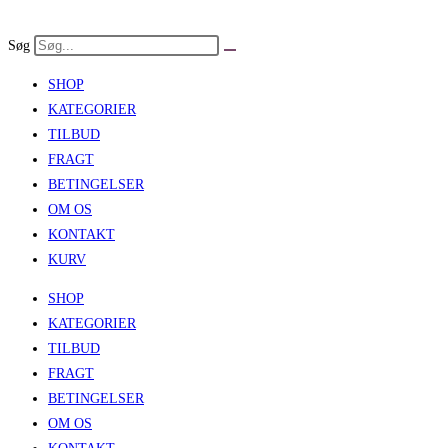
Skip
to
Søg
content
SHOP
KATEGORIER
TILBUD
FRAGT
BETINGELSER
OM OS
KONTAKT
KURV
SHOP
KATEGORIER
TILBUD
FRAGT
BETINGELSER
OM OS