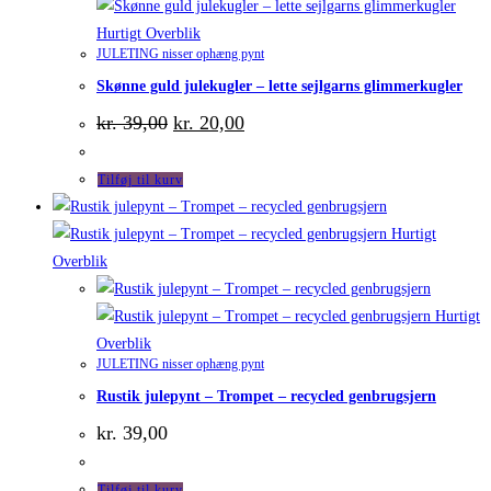
Hurtigt Overblik
JULETING nisser ophæng pynt
Skønne guld julekugler – lette sejlgarns glimmerkugler
Den
Den
kr.
39,00
kr.
20,00
oprindelige
aktuelle
pris
pris
var:
er:
Tilføj til kurv
kr. 39,00.
kr. 20,00.
Hurtigt
Overblik
Hurtigt
Overblik
JULETING nisser ophæng pynt
Rustik julepynt – Trompet – recycled genbrugsjern
kr.
39,00
Tilføj til kurv