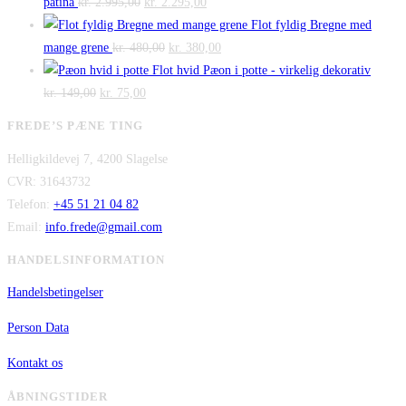
Den
kr. 140,00.
Den
kr. 100,00.
pris
pris
patina
kr.
2.995,00
kr.
2.295,00
oprindelige
aktuelle
var:
er:
Flot fyldig Bregne med
pris
Den
pris
Den
kr. 475,00.
kr. 300,00.
mange grene
kr.
480,00
kr.
380,00
var:
oprindelige
er:
aktuelle
Flot hvid Pæon i potte - virkelig dekorativ
Den
kr. 2.995,00.
Den
pris
kr. 2.295,00.
pris
kr.
149,00
kr.
75,00
oprindelige
aktuelle
var:
er:
FREDE’S PÆNE TING
pris
pris
kr. 480,00.
kr. 380,00.
Helligkildevej 7, 4200 Slagelse
var:
er:
CVR: 31643732
kr. 149,00.
kr. 75,00.
Telefon:
+45 51 21 04 82
Email:
info.frede@gmail.com
HANDELSINFORMATION
Handelsbetingelser
Person Data
Kontakt os
ÅBNINGSTIDER