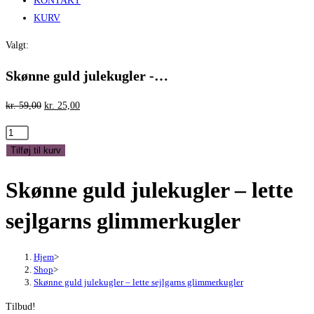
KONTAKT
KURV
Valgt:
Skønne guld julekugler -…
Den
Den
kr.
59,00
kr.
25,00
oprindelige
aktuelle
Skønne
pris
pris
guld
Tilføj til kurv
var:
er:
julekugler
kr. 59,00.
kr. 25,00.
Skønne guld julekugler – lette
-
lette
sejlgarns glimmerkugler
sejlgarns
glimmerkugler
antal
Hjem
>
Shop
>
Skønne guld julekugler – lette sejlgarns glimmerkugler
Tilbud!