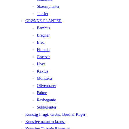
Skærmplanter
Tidsler
GRØNNE PLANTER
Bambus
Bregner
Efeu
Fittonia
Græsser
Hoya
Kaktus
Monstera
Oliventræer
Palme
Rexbegonie
Sukkulenter
Kunstig Frugt, Grønt, Brød & Kager
Kunstige naturtro kranse
Kunstige Tørrede Blomster