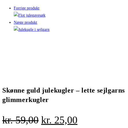
Forrige produkt
Næste produkt
Skønne guld julekugler – lette sejlgarns
glimmerkugler
Den
Den
kr.
59,00
kr.
25,00