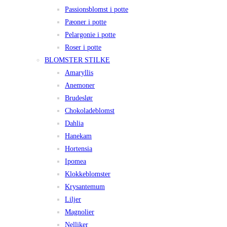
Passionsblomst i potte
Pæoner i potte
Pelargonie i potte
Roser i potte
BLOMSTER STILKE
Amaryllis
Anemoner
Brudeslør
Chokoladeblomst
Dahlia
Hanekam
Hortensia
Ipomea
Klokkeblomster
Krysantemum
Liljer
Magnolier
Nelliker