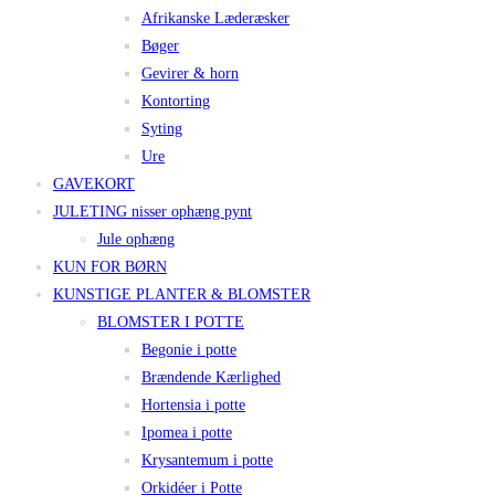
Afrikanske Læderæsker
Bøger
Gevirer & horn
Kontorting
Syting
Ure
GAVEKORT
JULETING nisser ophæng pynt
Jule ophæng
KUN FOR BØRN
KUNSTIGE PLANTER & BLOMSTER
BLOMSTER I POTTE
Begonie i potte
Brændende Kærlighed
Hortensia i potte
Ipomea i potte
Krysantemum i potte
Orkidéer i Potte