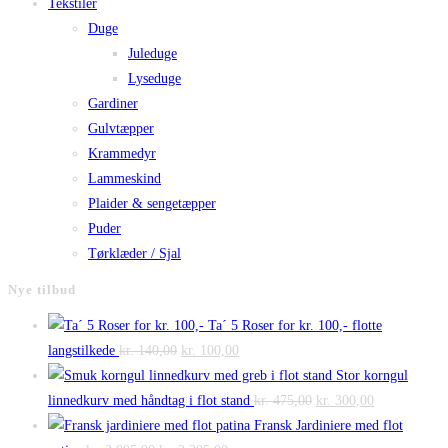
Tekstiler
Duge
Juleduge
Lyseduge
Gardiner
Gulvtæpper
Krammedyr
Lammeskind
Plaider & sengetæpper
Puder
Tørklæder / Sjal
Nye tilbud
Ta´ 5 Roser for kr. 100,- flotte
Den
Den
langstilkede
kr.
140,00
kr.
100,00
oprindelige
aktuelle
Stor korngul
pris
pris
Den
Den
linnedkurv med håndtag i flot stand
kr.
475,00
kr.
300,00
var:
er:
oprindelige
aktuelle
Fransk Jardiniere med flot