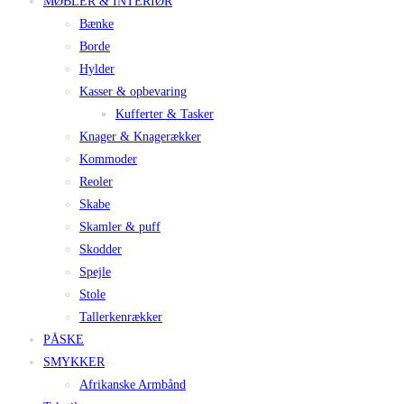
MØBLER & INTERIØR
Bænke
Borde
Hylder
Kasser & opbevaring
Kufferter & Tasker
Knager & Knagerækker
Kommoder
Reoler
Skabe
Skamler & puff
Skodder
Spejle
Stole
Tallerkenrækker
PÅSKE
SMYKKER
Afrikanske Armbånd