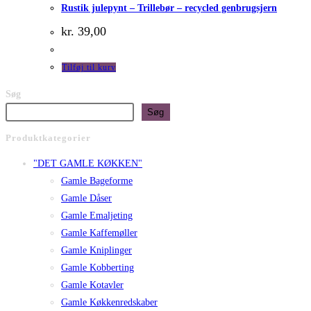
Rustik julepynt – Trillebør – recycled genbrugsjern
kr.
39,00
Tilføj til kurv
Søg
Søg
Produktkategorier
"DET GAMLE KØKKEN"
Gamle Bageforme
Gamle Dåser
Gamle Emaljeting
Gamle Kaffemøller
Gamle Kniplinger
Gamle Kobberting
Gamle Kotavler
Gamle Køkkenredskaber