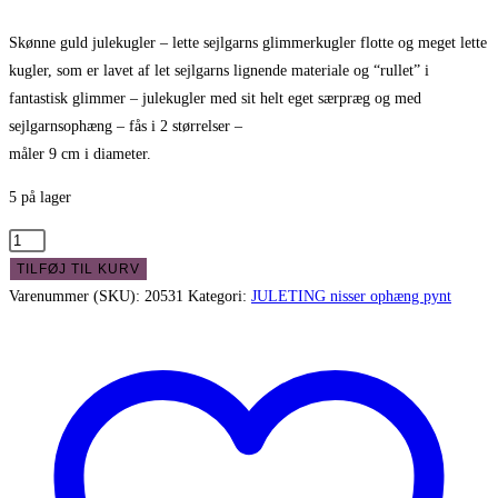
oprindelige
aktuelle
pris
pris
Skønne guld julekugler – lette sejlgarns glimmerkugler flotte og meget lette
kugler, som er lavet af let sejlgarns lignende materiale og “rullet” i
var:
er:
fantastisk glimmer – julekugler med sit helt eget særpræg og med
kr. 59,00.
kr. 25,00.
sejlgarnsophæng – fås i 2 størrelser –
måler 9 cm i diameter.
5 på lager
Skønne
guld
TILFØJ TIL KURV
julekugler
Varenummer (SKU):
20531
Kategori:
JULETING nisser ophæng pynt
-
lette
sejlgarns
glimmerkugler
antal