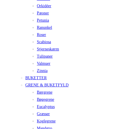
Orkidéer
Pæoner
Petunia
Ranunkel
Roser
Scabiosa
Stjerneskærm
Tulipaner
Valmuer
Zinnia
BUKETTER
GRENE & BUKETFYLD
Bærgrene
Bøgegrene
Eucalyptus
Græsser
Koglegrene
Mandstro