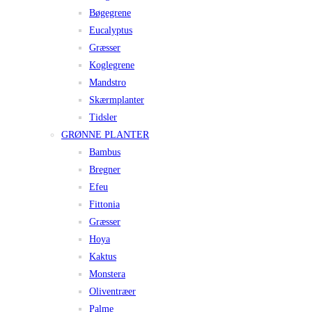
Bøgegrene
Eucalyptus
Græsser
Koglegrene
Mandstro
Skærmplanter
Tidsler
GRØNNE PLANTER
Bambus
Bregner
Efeu
Fittonia
Græsser
Hoya
Kaktus
Monstera
Oliventræer
Palme