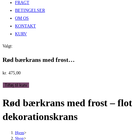
FRAGT
BETINGELSER
OM OS
KONTAKT
KURV
Valgt:
Rød bærkrans med frost…
kr.
475,00
Rød
Tilføj til kurv
bærkrans
Rød bærkrans med frost – flot
med
frost
dekorationskrans
-
flot
dekorationskrans
Hjem
>
Shop
>
antal