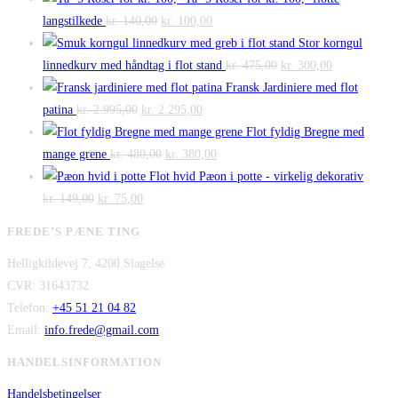
Den
Den
langstilkede
kr.
140,00
kr.
100,00
oprindelige
aktuelle
Stor korngul
pris
pris
Den
Den
linnedkurv med håndtag i flot stand
kr.
475,00
kr.
300,00
var:
er:
oprindelige
aktuelle
Fransk Jardiniere med flot
Den
kr. 140,00.
Den
kr. 100,00.
pris
pris
patina
kr.
2.995,00
kr.
2.295,00
oprindelige
aktuelle
var:
er:
Flot fyldig Bregne med
pris
Den
pris
Den
kr. 475,00.
kr. 300,00.
mange grene
kr.
480,00
kr.
380,00
var:
oprindelige
er:
aktuelle
Flot hvid Pæon i potte - virkelig dekorativ
Den
kr. 2.995,00.
Den
pris
kr. 2.295,00.
pris
kr.
149,00
kr.
75,00
oprindelige
aktuelle
var:
er:
FREDE’S PÆNE TING
pris
pris
kr. 480,00.
kr. 380,00.
Helligkildevej 7, 4200 Slagelse
var:
er:
CVR: 31643732
kr. 149,00.
kr. 75,00.
Telefon:
+45 51 21 04 82
Email:
info.frede@gmail.com
HANDELSINFORMATION
Handelsbetingelser