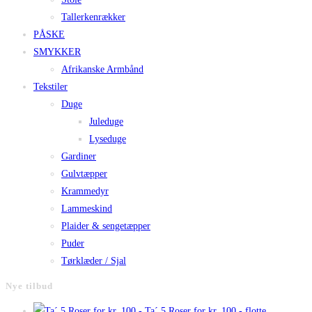
Tallerkenrækker
PÅSKE
SMYKKER
Afrikanske Armbånd
Tekstiler
Duge
Juleduge
Lyseduge
Gardiner
Gulvtæpper
Krammedyr
Lammeskind
Plaider & sengetæpper
Puder
Tørklæder / Sjal
Nye tilbud
Ta´ 5 Roser for kr. 100,- flotte