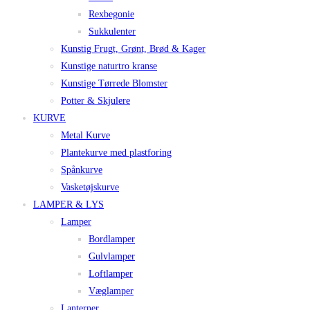
Rexbegonie
Sukkulenter
Kunstig Frugt, Grønt, Brød & Kager
Kunstige naturtro kranse
Kunstige Tørrede Blomster
Potter & Skjulere
KURVE
Metal Kurve
Plantekurve med plastforing
Spånkurve
Vasketøjskurve
LAMPER & LYS
Lamper
Bordlamper
Gulvlamper
Loftlamper
Væglamper
Lanterner