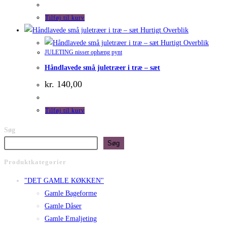
pris
pris
var:
er:
Tilføj til kurv
kr. 39,00.
kr. 25,00.
Hurtigt Overblik
Hurtigt Overblik
JULETING nisser ophæng pynt
Håndlavede små juletræer i træ – sæt
kr.
140,00
Tilføj til kurv
Søg
Søg
Produktkategorier
"DET GAMLE KØKKEN"
Gamle Bageforme
Gamle Dåser
Gamle Emaljeting