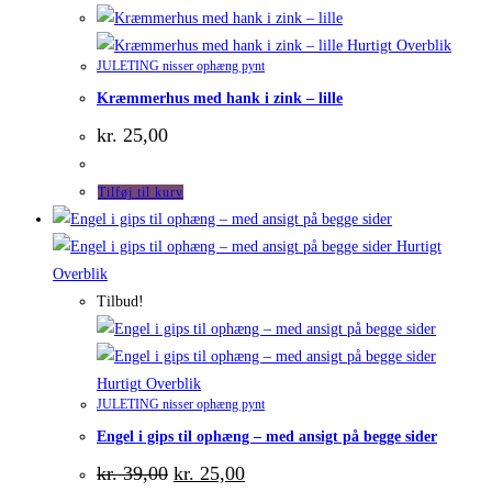
Hurtigt Overblik
JULETING nisser ophæng pynt
Kræmmerhus med hank i zink – lille
kr.
25,00
Tilføj til kurv
Hurtigt
Overblik
Tilbud!
Hurtigt Overblik
JULETING nisser ophæng pynt
Engel i gips til ophæng – med ansigt på begge sider
Den
Den
kr.
39,00
kr.
25,00
oprindelige
aktuelle