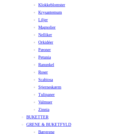
Klokkeblomster
Krysantemum
Liljer
Magnolier
Nelliker
Orkidéer
Pæoner
Petunia
Ranunkel
Roser
Scabiosa
Stjerneskærm
Tulipaner
Valmuer
Zinnia
BUKETTER
GRENE & BUKETFYLD
Bærgrene