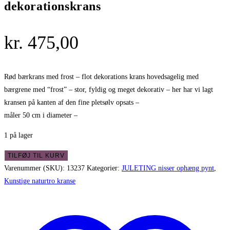
dekorationskrans
kr.
475,00
Rød bærkrans med frost – flot dekorations krans hovedsagelig med
bærgrene med “frost” – stor, fyldig og meget dekorativ – her har vi lagt
kransen på kanten af den fine pletsølv opsats –
måler 50 cm i diameter –
1 på lager
Rød
TILFØJ TIL KURV
bærkrans
Varenummer (SKU):
13237
Kategorier:
JULETING nisser ophæng pynt
,
med
Kunstige naturtro kranse
frost
-
flot