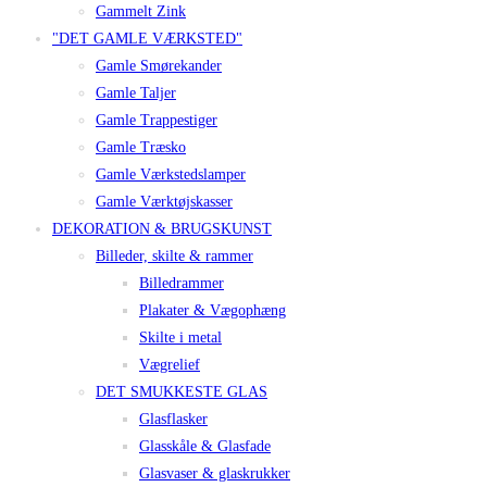
Gammelt Zink
"DET GAMLE VÆRKSTED"
Gamle Smørekander
Gamle Taljer
Gamle Trappestiger
Gamle Træsko
Gamle Værkstedslamper
Gamle Værktøjskasser
DEKORATION & BRUGSKUNST
Billeder, skilte & rammer
Billedrammer
Plakater & Vægophæng
Skilte i metal
Vægrelief
DET SMUKKESTE GLAS
Glasflasker
Glasskåle & Glasfade
Glasvaser & glaskrukker