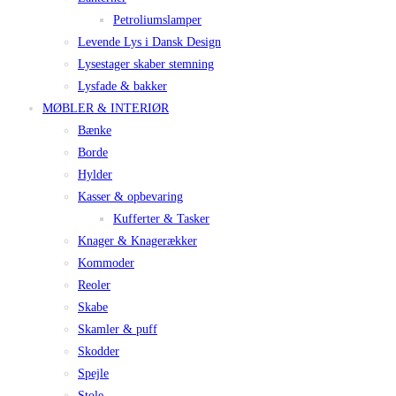
Petroliumslamper
Levende Lys i Dansk Design
Lysestager skaber stemning
Lysfade & bakker
MØBLER & INTERIØR
Bænke
Borde
Hylder
Kasser & opbevaring
Kufferter & Tasker
Knager & Knagerækker
Kommoder
Reoler
Skabe
Skamler & puff
Skodder
Spejle
Stole