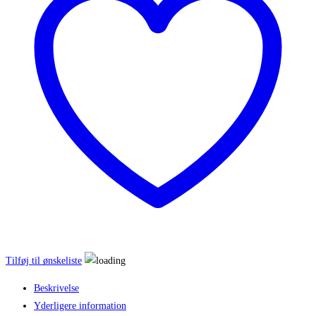
dekorationskrans
antal
Tilføj til ønskeliste
Beskrivelse
Yderligere information