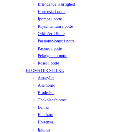
Brændende Kærlighed
Hortensia i potte
Ipomea i potte
Krysantemum i potte
Orkidéer i Potte
Passionsblomst i potte
Pæoner i potte
Pelargonie i potte
Roser i potte
BLOMSTER STILKE
Amaryllis
Anemoner
Brudeslør
Chokoladeblomst
Dahlia
Hanekam
Hortensia
Ipomea