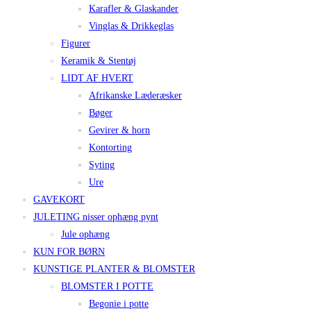
Karafler & Glaskander
Vinglas & Drikkeglas
Figurer
Keramik & Stentøj
LIDT AF HVERT
Afrikanske Læderæsker
Bøger
Gevirer & horn
Kontorting
Syting
Ure
GAVEKORT
JULETING nisser ophæng pynt
Jule ophæng
KUN FOR BØRN
KUNSTIGE PLANTER & BLOMSTER
BLOMSTER I POTTE
Begonie i potte