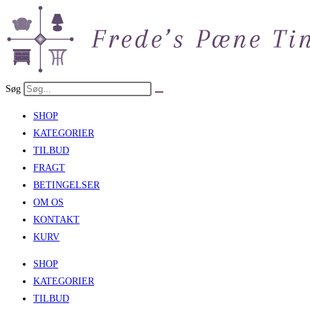
Skip
to
content
Søg
SHOP
KATEGORIER
TILBUD
FRAGT
BETINGELSER
OM OS
KONTAKT
KURV
SHOP
KATEGORIER
TILBUD