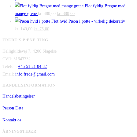
oprindelige
aktuelle
var:
er:
Flot fyldig Bregne med
pris
Den
pris
Den
kr. 475,00.
kr. 300,00.
mange grene
kr.
480,00
kr.
380,00
var:
oprindelige
er:
aktuelle
Flot hvid Pæon i potte - virkelig dekorativ
Den
kr. 2.995,00.
Den
pris
kr. 2.295,00.
pris
kr.
149,00
kr.
75,00
oprindelige
aktuelle
var:
er:
FREDE’S PÆNE TING
pris
pris
kr. 480,00.
kr. 380,00.
Helligkildevej 7, 4200 Slagelse
var:
er:
CVR: 31643732
kr. 149,00.
kr. 75,00.
Telefon:
+45 51 21 04 82
Email:
info.frede@gmail.com
HANDELSINFORMATION
Handelsbetingelser
Person Data
Kontakt os
ÅBNINGSTIDER