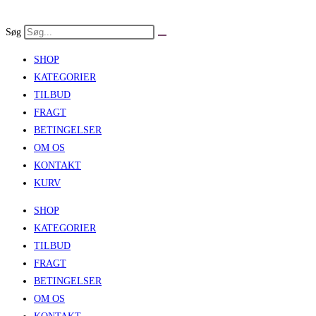
Skip
to
Søg
content
SHOP
KATEGORIER
TILBUD
FRAGT
BETINGELSER
OM OS
KONTAKT
KURV
SHOP
KATEGORIER
TILBUD
FRAGT
BETINGELSER
OM OS