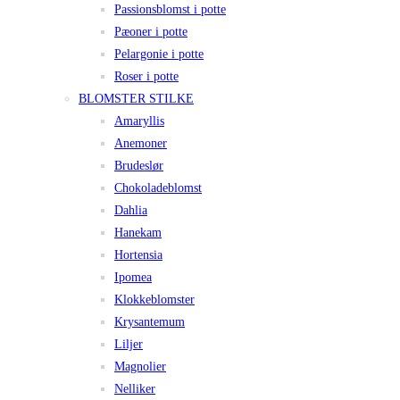
Passionsblomst i potte
Pæoner i potte
Pelargonie i potte
Roser i potte
BLOMSTER STILKE
Amaryllis
Anemoner
Brudeslør
Chokoladeblomst
Dahlia
Hanekam
Hortensia
Ipomea
Klokkeblomster
Krysantemum
Liljer
Magnolier
Nelliker