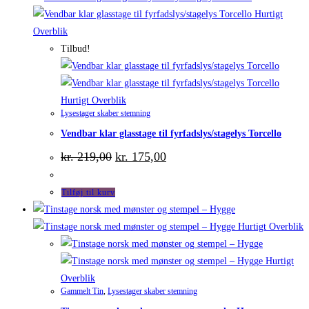
Hurtigt
Overblik
Tilbud!
Hurtigt Overblik
Lysestager skaber stemning
Vendbar klar glasstage til fyrfadslys/stagelys Torcello
Den
Den
kr.
219,00
kr.
175,00
oprindelige
aktuelle
pris
pris
var:
er:
Tilføj til kurv
kr. 219,00.
kr. 175,00.
Hurtigt Overblik
Hurtigt
Overblik
Gammelt Tin
,
Lysestager skaber stemning