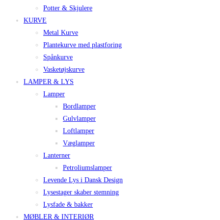
Potter & Skjulere
KURVE
Metal Kurve
Plantekurve med plastforing
Spånkurve
Vasketøjskurve
LAMPER & LYS
Lamper
Bordlamper
Gulvlamper
Loftlamper
Væglamper
Lanterner
Petroliumslamper
Levende Lys i Dansk Design
Lysestager skaber stemning
Lysfade & bakker
MØBLER & INTERIØR