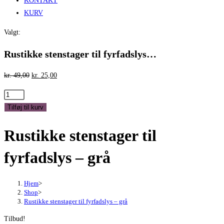
KONTAKT
KURV
Valgt:
Rustikke stenstager til fyrfadslys…
Den
Den
kr.
49,00
kr.
25,00
oprindelige
aktuelle
Rustikke
pris
pris
stenstager
Tilføj til kurv
var:
er:
til
kr. 49,00.
kr. 25,00.
Rustikke stenstager til
fyrfadslys
-
fyrfadslys – grå
grå
antal
Hjem
>
Shop
>
Rustikke stenstager til fyrfadslys – grå
Tilbud!