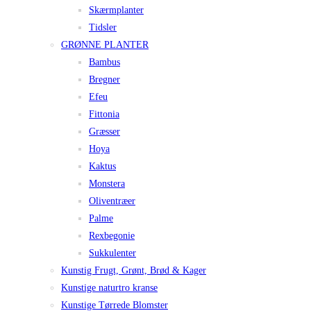
Skærmplanter
Tidsler
GRØNNE PLANTER
Bambus
Bregner
Efeu
Fittonia
Græsser
Hoya
Kaktus
Monstera
Oliventræer
Palme
Rexbegonie
Sukkulenter
Kunstig Frugt, Grønt, Brød & Kager
Kunstige naturtro kranse
Kunstige Tørrede Blomster