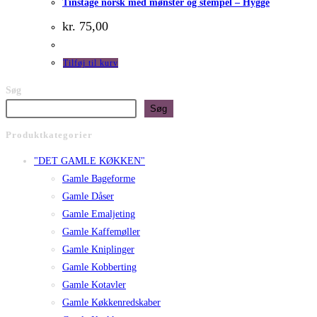
Tinstage norsk med mønster og stempel – Hygge
kr.
75,00
Tilføj til kurv
Søg
Søg
Produktkategorier
"DET GAMLE KØKKEN"
Gamle Bageforme
Gamle Dåser
Gamle Emaljeting
Gamle Kaffemøller
Gamle Kniplinger
Gamle Kobberting
Gamle Kotavler
Gamle Køkkenredskaber