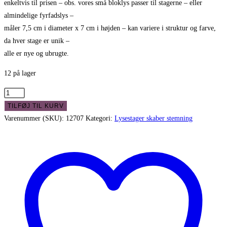
enkeltvis til prisen – obs. vores små bloklys passer til stagerne – eller
kr. 49,00.
kr. 25,00.
almindelige fyrfadslys –
måler 7,5 cm i diameter x 7 cm i højden – kan variere i struktur og farve,
da hver stage er unik –
alle er nye og ubrugte.
12 på lager
Rustikke
stenstager
TILFØJ TIL KURV
til
Varenummer (SKU):
12707
Kategori:
Lysestager skaber stemning
fyrfadslys
-
grå
antal