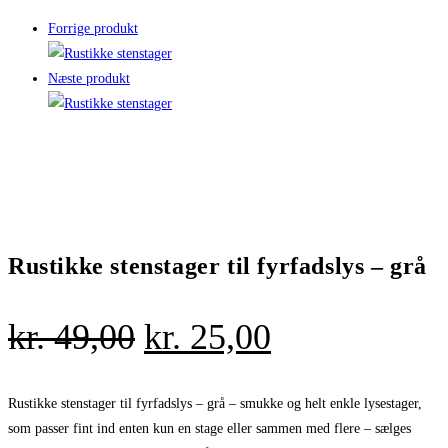
Forrige produkt
Næste produkt
Rustikke stenstager til fyrfadslys – grå
Den
Den
kr.
49,00
kr.
25,00
oprindelige
aktuelle
pris
pris
Rustikke stenstager til fyrfadslys – grå – smukke og helt enkle lysestager,
som passer fint ind enten kun en stage eller sammen med flere – sælges
var:
er: