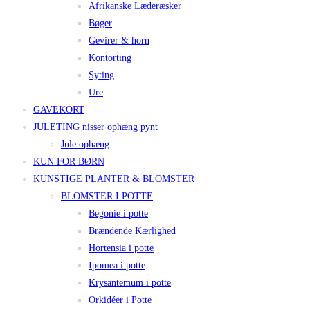
Afrikanske Læderæsker
Bøger
Gevirer & horn
Kontorting
Syting
Ure
GAVEKORT
JULETING nisser ophæng pynt
Jule ophæng
KUN FOR BØRN
KUNSTIGE PLANTER & BLOMSTER
BLOMSTER I POTTE
Begonie i potte
Brændende Kærlighed
Hortensia i potte
Ipomea i potte
Krysantemum i potte
Orkidéer i Potte