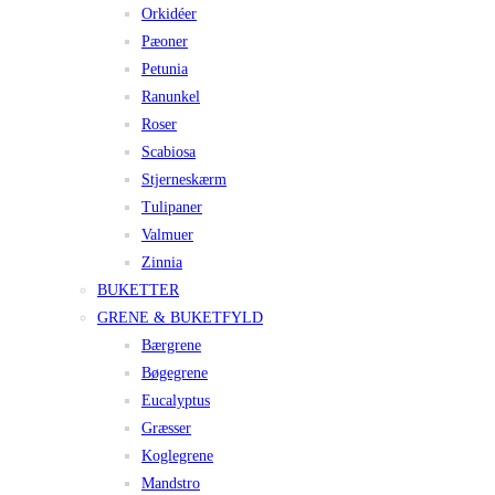
Orkidéer
Pæoner
Petunia
Ranunkel
Roser
Scabiosa
Stjerneskærm
Tulipaner
Valmuer
Zinnia
BUKETTER
GRENE & BUKETFYLD
Bærgrene
Bøgegrene
Eucalyptus
Græsser
Koglegrene
Mandstro