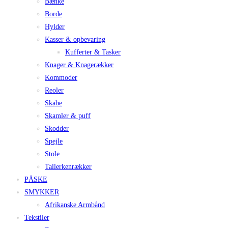
Bænke
Borde
Hylder
Kasser & opbevaring
Kufferter & Tasker
Knager & Knagerækker
Kommoder
Reoler
Skabe
Skamler & puff
Skodder
Spejle
Stole
Tallerkenrækker
PÅSKE
SMYKKER
Afrikanske Armbånd
Tekstiler