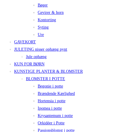
Bøger
Gevirer & horn
Kontorting
Syting
Ure
GAVEKORT
JULETING nisser ophæng pynt
Jule ophæng
KUN FOR BØRN
KUNSTIGE PLANTER & BLOMSTER
BLOMSTER I POTTE
Begonie i potte
Brændende Kærlighed
Hortensia i potte
Ipomea i potte
Krysantemum i potte
Orkidéer i Potte
Passionsblomst i potte