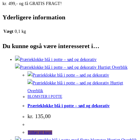
kr. 499,- og få GRATIS FRAGT!
Yderligere information
Vægt
0,1 kg
Du kunne også være interesseret i…
Hurtigt Overblik
Hurtigt
Overblik
BLOMSTER I POTTE
Prærieklokke blå i potte – sød og dekorativ
kr.
135,00
Tilføj til kurv