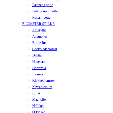
Pæoner i potte
Pelargonie i potte
Roser i potte
BLOMSTER STILKE
Amaryllis
Anemoner
Brudeslør
Chokoladeblomst
Dahlia
Hanekam
Hortensia
Ipomea
Klokkeblomster
Krysantemum
Liljer
Magnolier
Nelliker
Orkidéer