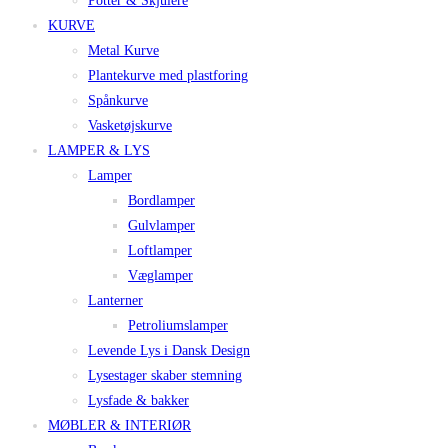
Potter & Skjulere
KURVE
Metal Kurve
Plantekurve med plastforing
Spånkurve
Vasketøjskurve
LAMPER & LYS
Lamper
Bordlamper
Gulvlamper
Loftlamper
Væglamper
Lanterner
Petroliumslamper
Levende Lys i Dansk Design
Lysestager skaber stemning
Lysfade & bakker
MØBLER & INTERIØR