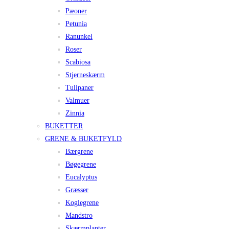
Pæoner
Petunia
Ranunkel
Roser
Scabiosa
Stjerneskærm
Tulipaner
Valmuer
Zinnia
BUKETTER
GRENE & BUKETFYLD
Bærgrene
Bøgegrene
Eucalyptus
Græsser
Koglegrene
Mandstro
Skærmplanter