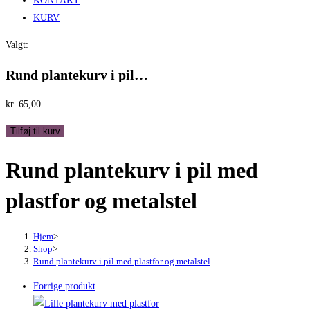
KONTAKT
KURV
Valgt:
Rund plantekurv i pil…
kr.
65,00
Rund
Tilføj til kurv
plantekurv
Rund plantekurv i pil med
i
pil
plastfor og metalstel
med
plastfor
og
Hjem
>
Shop
>
metalstel
Rund plantekurv i pil med plastfor og metalstel
antal
Forrige produkt