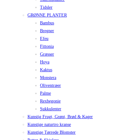
Tidsler
GRØNNE PLANTER
Bambus
Bregner
Efeu
Fittonia
Græsser
Hoya
Kaktus
Monstera
Oliventræer
Palme
Rexbegonie
Sukkulenter
Kunstig Frugt, Grønt, Brød & Kager
Kunstige naturtro kranse
Kunstige Tørrede Blomster