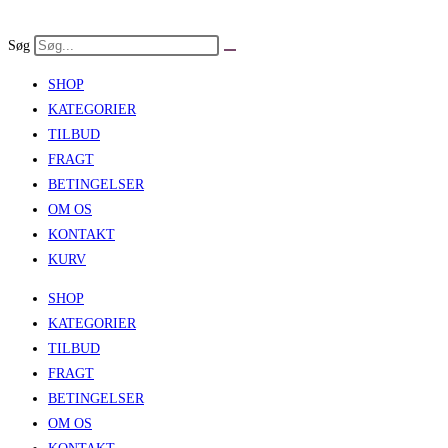
Skip
to
Søg
content
SHOP
KATEGORIER
TILBUD
FRAGT
BETINGELSER
OM OS
KONTAKT
KURV
SHOP
KATEGORIER
TILBUD
FRAGT
BETINGELSER
OM OS