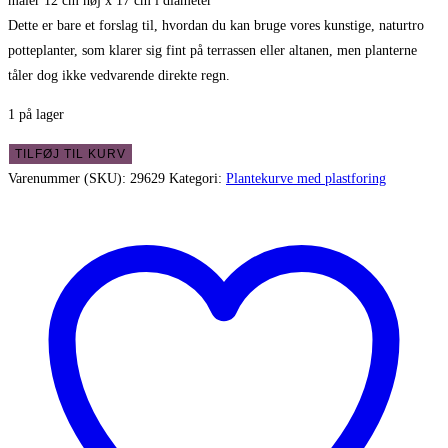
måler 12 cm høj x 17 cm i diameter
Dette er bare et forslag til, hvordan du kan bruge vores kunstige, naturtro
potteplanter, som klarer sig fint på terrassen eller altanen, men planterne
tåler dog ikke vedvarende direkte regn.
1 på lager
Rund
TILFØJ TIL KURV
plantekurv
Varenummer (SKU):
29629
Kategori:
Plantekurve med plastforing
i
pil
med
plastfor
og
metalstel
antal