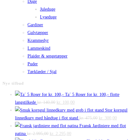
Duge
Juleduge
Lyseduge
Gardiner
Gulvtæpper
Krammedyr
Lammeskind
Plaider & sengetæpper
Puder
Tørklæder / Sjal
Nye tilbud
Ta´ 5 Roser for kr. 100,- flotte
Den
Den
langstilkede
kr.
140,00
kr.
100,00
oprindelige
aktuelle
Stor korngul
pris
pris
Den
Den
linnedkurv med håndtag i flot stand
kr.
475,00
kr.
300,00
var:
er:
oprindelige
aktuelle
Fransk Jardiniere med flot
Den
kr. 140,00.
Den
kr. 100,00.
pris
pris
patina
kr.
2.995,00
kr.
2.295,00