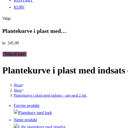
KONTAKT
KURV
Valgt:
Plantekurve i plast med…
kr.
245,00
Plantekurve
Tilføj til kurv
i
Plantekurve i plast med indsats 
plast
med
indsats
Hjem
>
-
Shop
>
Plantekurve i plast med indsats – sæt med 2 stk.
sæt
med
Forrige produkt
2
stk.
Næste produkt
antal