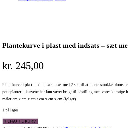
Plantekurve i plast med indsats – sæt me
kr.
245,00
Plantekurve i plast med indsats – sæt med 2 stk. til at plante smukke blomster
potteplanter – kurvene har kun været brugt til udstilling med vores kunstige b
måler cm x cm x cm / cm x cm x cm (følger)
1 på lager
Plantekurve
TILFØJ TIL KURV