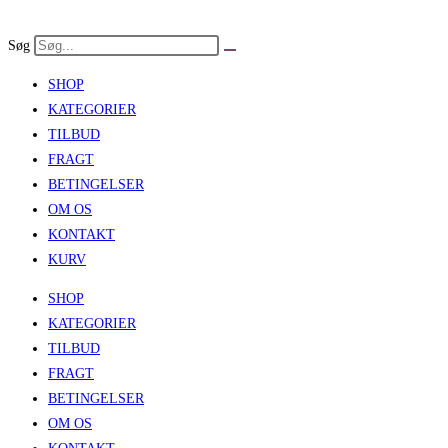
Skip
to
Søg
content
SHOP
KATEGORIER
TILBUD
FRAGT
BETINGELSER
OM OS
KONTAKT
KURV
SHOP
KATEGORIER
TILBUD
FRAGT
BETINGELSER
OM OS