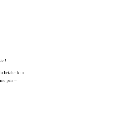
de !
du betaler kun
mme pris –