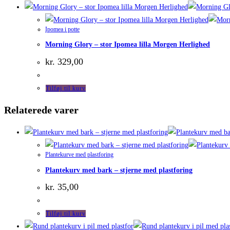
Ipomea i potte
Morning Glory – stor Ipomea lilla Morgen Herlighed
kr.
329,00
Tilføj til kurv
Relaterede varer
Plantekurve med plastforing
Plantekurv med bark – stjerne med plastforing
kr.
35,00
Tilføj til kurv