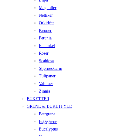
Liljer
Magnolier
Nelliker
Orkidéer
Pæoner
Petunia
Ranunkel
Roser
Scabiosa
Stjerneskærm
Tulipaner
Valmuer
Zinnia
BUKETTER
GRENE & BUKETFYLD
Bærgrene
Bøgegrene
Eucalyptus