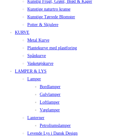
Kunstig Frugt, Grønt, Brød & Kager
Kunstige naturtro kranse
Kunstige Tørrede Blomster
Potter & Skjulere
KURVE
Metal Kurve
Plantekurve med plastforing
Spånkurve
Vasketøjskurve
LAMPER & LYS
Lamper
Bordlamper
Gulvlamper
Loftlamper
Væglamper
Lanterner
Petroliumslamper
Levende Lys i Dansk Design