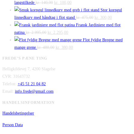
Den
pris
Den
pris
langstilkede
kr.
140,00
kr.
100,00
oprindelige
var:
aktuelle
er:
Stor korngul
pris
kr. 348,00.
pris
kr. 298,00.
Den
Den
linnedkurv med håndtag i flot stand
kr.
475,00
kr.
300,00
var:
er:
oprindelige
aktuelle
Fransk Jardiniere med flot
Den
kr. 140,00.
Den
kr. 100,00.
pris
pris
patina
kr.
2.995,00
kr.
2.295,00
oprindelige
aktuelle
var:
er:
Flot fyldig Bregne med
pris
Den
pris
Den
kr. 475,00.
kr. 300,00.
mange grene
kr.
480,00
kr.
380,00
var:
oprindelige
er:
aktuelle
FREDE’S PÆNE TING
kr. 2.995,00.
pris
kr. 2.295,00.
pris
Helligkildevej 7, 4200 Slagelse
var:
er:
CVR: 31643732
kr. 480,00.
kr. 380,00.
Telefon:
+45 51 21 04 82
Email:
info.frede@gmail.com
HANDELSINFORMATION
Handelsbetingelser
Person Data