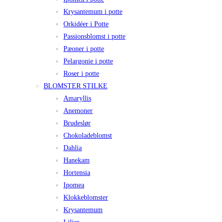
Krysantemum i potte
Orkidéer i Potte
Passionsblomst i potte
Pæoner i potte
Pelargonie i potte
Roser i potte
BLOMSTER STILKE
Amaryllis
Anemoner
Brudeslør
Chokoladeblomst
Dahlia
Hanekam
Hortensia
Ipomea
Klokkeblomster
Krysantemum