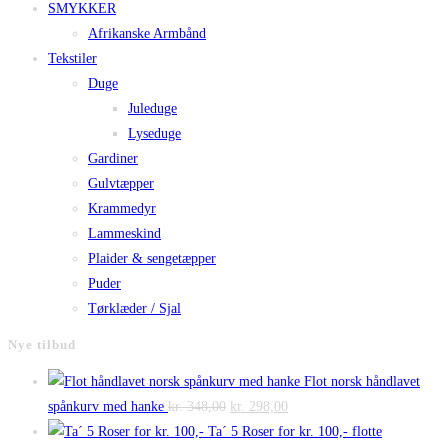
SMYKKER
Afrikanske Armbånd
Tekstiler
Duge
Juleduge
Lyseduge
Gardiner
Gulvtæpper
Krammedyr
Lammeskind
Plaider & sengetæpper
Puder
Tørklæder / Sjal
Nye tilbud
Flot norsk håndlavet
Den
Den
spånkurv med hanke
kr.
348,00
kr.
298,00
oprindelige
aktuelle
Ta´ 5 Roser for kr. 100,- flotte