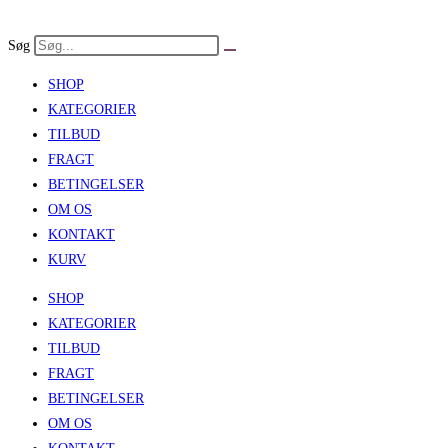
Skip
to
Søg
content
SHOP
KATEGORIER
TILBUD
FRAGT
BETINGELSER
OM OS
KONTAKT
KURV
SHOP
KATEGORIER
TILBUD
FRAGT
BETINGELSER
OM OS