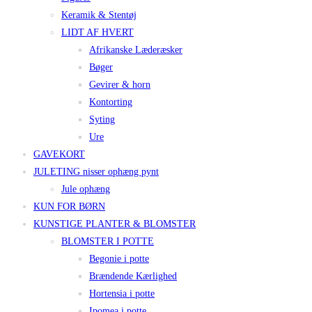
Keramik & Stentøj
LIDT AF HVERT
Afrikanske Læderæsker
Bøger
Gevirer & horn
Kontorting
Syting
Ure
GAVEKORT
JULETING nisser ophæng pynt
Jule ophæng
KUN FOR BØRN
KUNSTIGE PLANTER & BLOMSTER
BLOMSTER I POTTE
Begonie i potte
Brændende Kærlighed
Hortensia i potte
Ipomea i potte