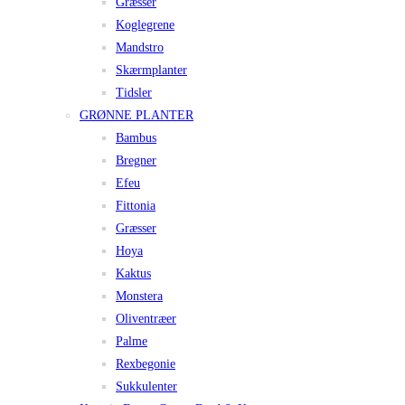
Græsser
Koglegrene
Mandstro
Skærmplanter
Tidsler
GRØNNE PLANTER
Bambus
Bregner
Efeu
Fittonia
Græsser
Hoya
Kaktus
Monstera
Oliventræer
Palme
Rexbegonie
Sukkulenter