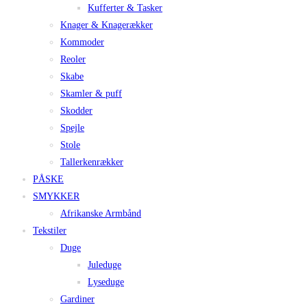
Kufferter & Tasker
Knager & Knagerækker
Kommoder
Reoler
Skabe
Skamler & puff
Skodder
Spejle
Stole
Tallerkenrækker
PÅSKE
SMYKKER
Afrikanske Armbånd
Tekstiler
Duge
Juleduge
Lyseduge
Gardiner