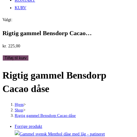
KONTAKT
KURV
Valgt:
Rigtig gammel Bensdorp Cacao…
kr.
225,00
Rigtig
Tilføj til kurv
gammel
Rigtig gammel Bensdorp
Bensdorp
Cacao
Cacao dåse
dåse
antal
Hjem
>
Shop
>
Rigtig gammel Bensdorp Cacao dåse
Forrige produkt