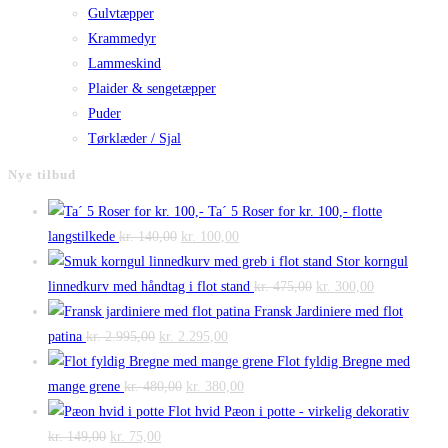
Gulvtæpper
Krammedyr
Lammeskind
Plaider & sengetæpper
Puder
Tørklæder / Sjal
Nye tilbud
Ta´ 5 Roser for kr. 100,- flotte
Den
Den
langstilkede
kr.
140,00
kr.
100,00
oprindelige
aktuelle
Stor korngul
pris
pris
Den
Den
linnedkurv med håndtag i flot stand
kr.
475,00
kr.
300,00
var:
er:
oprindelige
aktuelle
Fransk Jardiniere med flot
Den
kr. 140,00.
Den
kr. 100,00.
pris
pris
patina
kr.
2.995,00
kr.
2.295,00
oprindelige
aktuelle
var:
er:
Flot fyldig Bregne med
pris
Den
pris
Den
kr. 475,00.
kr. 300,00.
mange grene
kr.
480,00
kr.
380,00
var:
oprindelige
er:
aktuelle
Flot hvid Pæon i potte - virkelig dekorativ
Den
kr. 2.995,00.
Den
pris
kr. 2.295,00.
pris
kr.
149,00
kr.
75,00