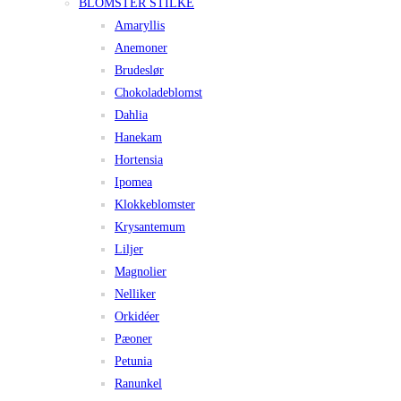
BLOMSTER STILKE
Amaryllis
Anemoner
Brudeslør
Chokoladeblomst
Dahlia
Hanekam
Hortensia
Ipomea
Klokkeblomster
Krysantemum
Liljer
Magnolier
Nelliker
Orkidéer
Pæoner
Petunia
Ranunkel