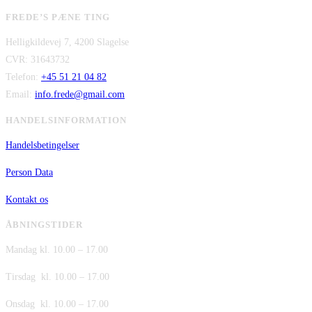
oprindelige
aktuelle
var:
er:
FREDE’S PÆNE TING
pris
pris
kr. 480,00.
kr. 380,00.
Helligkildevej 7, 4200 Slagelse
var:
er:
CVR: 31643732
kr. 149,00.
kr. 75,00.
Telefon:
+45 51 21 04 82
Email:
info.frede@gmail.com
HANDELSINFORMATION
Handelsbetingelser
Person Data
Kontakt os
ÅBNINGSTIDER
Mandag kl. 10.00 – 17.00
Tirsdag kl. 10.00 – 17.00
Onsdag kl. 10.00 – 17.00