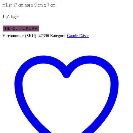
måler 17 cm høj x 9 cm x 7 cm.
1 på lager
Rigtig
TILFØJ TIL KURV
gammel
Varenummer (SKU):
47396
Kategori:
Gamle Dåser
Bensdorp
Cacao
dåse
antal