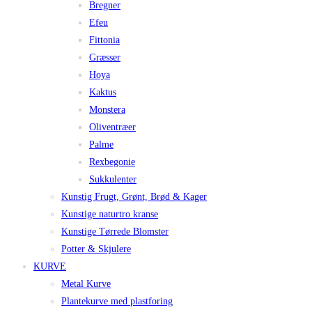
Bregner
Efeu
Fittonia
Græsser
Hoya
Kaktus
Monstera
Oliventræer
Palme
Rexbegonie
Sukkulenter
Kunstig Frugt, Grønt, Brød & Kager
Kunstige naturtro kranse
Kunstige Tørrede Blomster
Potter & Skjulere
KURVE
Metal Kurve
Plantekurve med plastforing