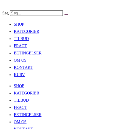
Skip
to
Søg
content
SHOP
KATEGORIER
TILBUD
FRAGT
BETINGELSER
OM OS
KONTAKT
KURV
SHOP
KATEGORIER
TILBUD
FRAGT
BETINGELSER
OM OS