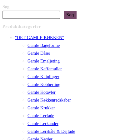
Søg
Søg
Produktkategorier
"DET GAMLE KØKKEN"
Gamle Bageforme
Gamle Dåser
Gamle Emaljeting
Gamle Kaffemøller
Gamle Kniplinger
Gamle Kobberting
Gamle Kotavler
Gamle Køkkenredskaber
Gamle Krukker
Gamle Lerfade
Gamle Lerkander
Gamle Lerskåle & Dejfade
Gamle Nøgler