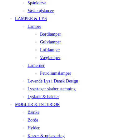
Spånkurve
Vasketøjskurve
LAMPER & LYS
Lamper
Bordlamper
Gulvlamper
Loftlamper
Væglamper
Lanterner
Petroliumslamper
Levende Lys i Dansk Design
Lysestager skaber stemning
Lysfade & bakker
MØBLER & INTERIØR
Bænke
Borde
Hylder
Kasser & opbevaring