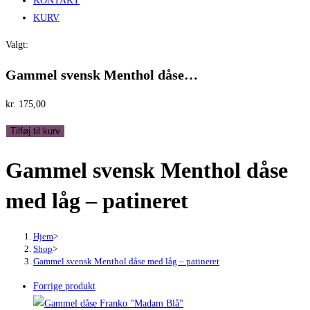
KONTAKT
KURV
Valgt:
Gammel svensk Menthol dåse…
kr.
175,00
Gammel
Tilføj til kurv
svensk
Gammel svensk Menthol dåse
Menthol
dåse
med låg – patineret
med
låg
-
Hjem
>
Shop
>
patineret
Gammel svensk Menthol dåse med låg – patineret
antal
Forrige produkt