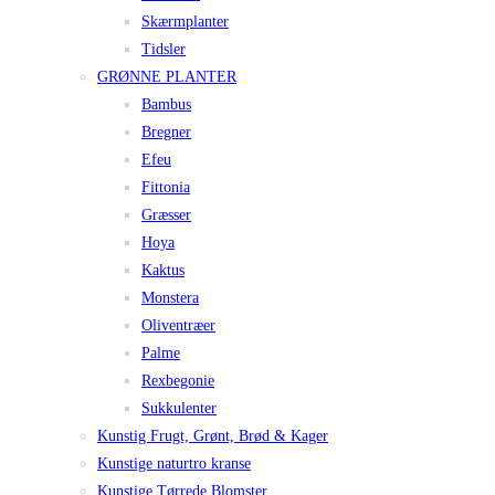
Skærmplanter
Tidsler
GRØNNE PLANTER
Bambus
Bregner
Efeu
Fittonia
Græsser
Hoya
Kaktus
Monstera
Oliventræer
Palme
Rexbegonie
Sukkulenter
Kunstig Frugt, Grønt, Brød & Kager
Kunstige naturtro kranse
Kunstige Tørrede Blomster