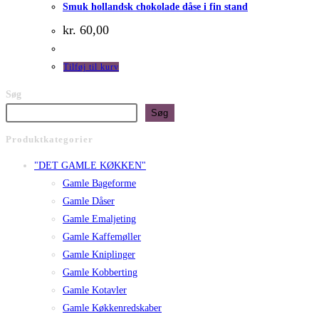
Smuk hollandsk chokolade dåse i fin stand
kr.
60,00
Tilføj til kurv
Søg
Søg
Produktkategorier
"DET GAMLE KØKKEN"
Gamle Bageforme
Gamle Dåser
Gamle Emaljeting
Gamle Kaffemøller
Gamle Kniplinger
Gamle Kobberting
Gamle Kotavler
Gamle Køkkenredskaber