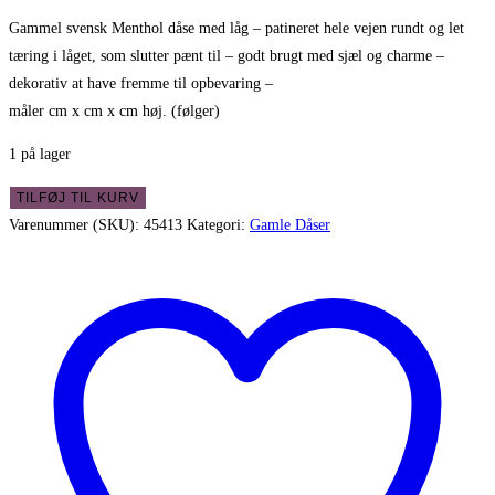
Gammel svensk Menthol dåse med låg – patineret hele vejen rundt og let
tæring i låget, som slutter pænt til – godt brugt med sjæl og charme –
dekorativ at have fremme til opbevaring –
måler cm x cm x cm høj. (følger)
1 på lager
Gammel
TILFØJ TIL KURV
svensk
Varenummer (SKU):
45413
Kategori:
Gamle Dåser
Menthol
dåse
med
låg
-
patineret
antal