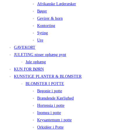
Afrikanske Læderæsker
Bøger
Gevirer & horn
Kontorting
Syting
Ure
GAVEKORT
JULETING nisser ophæng pynt
Jule ophæng
KUN FOR BØRN
KUNSTIGE PLANTER & BLOMSTER
BLOMSTER I POTTE
Begonie i potte
Brændende Kærlighed
Hortensia i potte
Ipomea i potte
Krysantemum i potte
Orkidéer i Potte