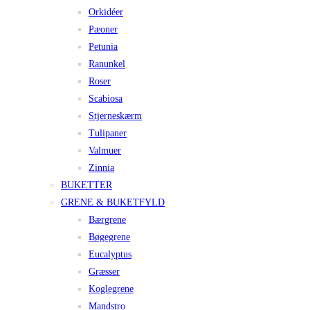
Orkidéer
Pæoner
Petunia
Ranunkel
Roser
Scabiosa
Stjerneskærm
Tulipaner
Valmuer
Zinnia
BUKETTER
GRENE & BUKETFYLD
Bærgrene
Bøgegrene
Eucalyptus
Græsser
Koglegrene
Mandstro