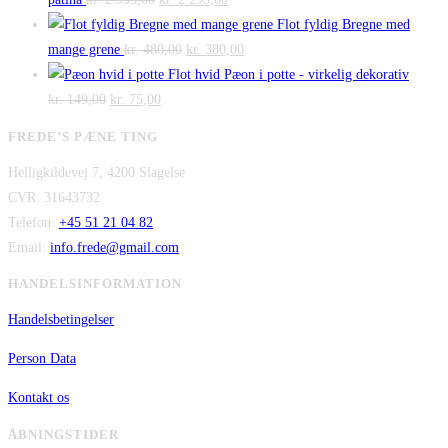
oprindelige
aktuelle
var:
er:
Flot fyldig Bregne med
pris
Den
pris
Den
kr. 475,00.
kr. 300,00.
mange grene
kr.
480,00
kr.
380,00
var:
oprindelige
er:
aktuelle
Flot hvid Pæon i potte - virkelig dekorativ
Den
kr. 2.995,00.
Den
pris
kr. 2.295,00.
pris
kr.
149,00
kr.
75,00
oprindelige
aktuelle
var:
er:
FREDE’S PÆNE TING
pris
pris
kr. 480,00.
kr. 380,00.
Helligkildevej 7, 4200 Slagelse
var:
er:
CVR: 31643732
kr. 149,00.
kr. 75,00.
Telefon:
+45 51 21 04 82
Email:
info.frede@gmail.com
HANDELSINFORMATION
Handelsbetingelser
Person Data
Kontakt os
ÅBNINGSTIDER