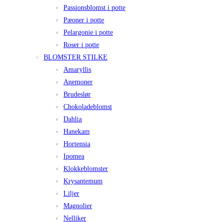
Passionsblomst i potte
Pæoner i potte
Pelargonie i potte
Roser i potte
BLOMSTER STILKE
Amaryllis
Anemoner
Brudeslør
Chokoladeblomst
Dahlia
Hanekam
Hortensia
Ipomea
Klokkeblomster
Krysantemum
Liljer
Magnolier
Nelliker