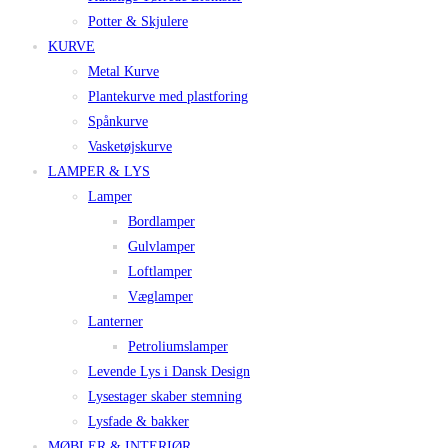
Potter & Skjulere
KURVE
Metal Kurve
Plantekurve med plastforing
Spånkurve
Vasketøjskurve
LAMPER & LYS
Lamper
Bordlamper
Gulvlamper
Loftlamper
Væglamper
Lanterner
Petroliumslamper
Levende Lys i Dansk Design
Lysestager skaber stemning
Lysfade & bakker
MØBLER & INTERIØR