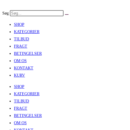
Skip
to
Søg
content
SHOP
KATEGORIER
TILBUD
FRAGT
BETINGELSER
OM OS
KONTAKT
KURV
SHOP
KATEGORIER
TILBUD
FRAGT
BETINGELSER
OM OS