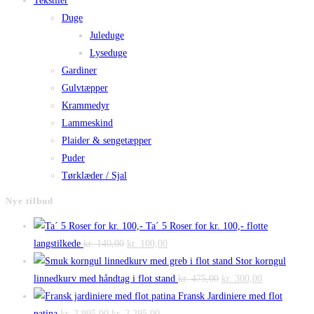
Tekstiler
Duge
Juleduge
Lyseduge
Gardiner
Gulvtæpper
Krammedyr
Lammeskind
Plaider & sengetæpper
Puder
Tørklæder / Sjal
Nye tilbud
Ta´ 5 Roser for kr. 100,- flotte
Den
Den
langstilkede
kr.
140,00
kr.
100,00
oprindelige
aktuelle
Stor korngul
pris
pris
Den
Den
linnedkurv med håndtag i flot stand
kr.
475,00
kr.
300,00
var:
er:
oprindelige
aktuelle
Fransk Jardiniere med flot
Den
kr. 140,00.
Den
kr. 100,00.
pris
pris
patina
kr.
2.995,00
kr.
2.295,00