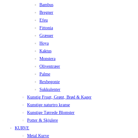
Bambus
Bregner
Efeu
Fittonia
Græsser
Hoya
Kaktus
Monstera
Oliventræer
Palme
Rexbegonie
Sukkulenter
Kunstig Frugt, Grønt, Brød & Kager
Kunstige naturtro kranse
Kunstige Tørrede Blomster
Potter & Skjulere
KURVE
Metal Kurve