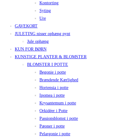
Kontorting
Syting
Ure
GAVEKORT
JULETING nisser ophæng pynt
Jule ophæng
KUN FOR BØRN
KUNSTIGE PLANTER & BLOMSTER
BLOMSTER I POTTE
Begonie i potte
Brændende Kærlighed
Hortensia i potte
Ipomea i potte
Krysantemum i potte
Orkidéer i Potte
Passionsblomst i potte
Pæoner i potte
Pelargonie i potte