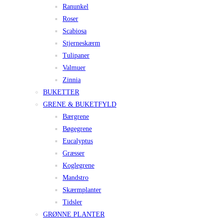
Ranunkel
Roser
Scabiosa
Stjerneskærm
Tulipaner
Valmuer
Zinnia
BUKETTER
GRENE & BUKETFYLD
Bærgrene
Bøgegrene
Eucalyptus
Græsser
Koglegrene
Mandstro
Skærmplanter
Tidsler
GRØNNE PLANTER