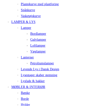
Plantekurve med plastforing
Spånkurve
Vasketøjskurve
LAMPER & LYS
Lamper
Bordlamper
Gulvlamper
Loftlamper
Væglamper
Lanterner
Petroliumslamper
Levende Lys i Dansk Design
Lysestager skaber stemning
Lysfade & bakker
MØBLER & INTERIØR
Bænke
Borde
Hylder