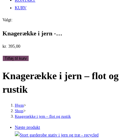
KONTAKT
KURV
Valgt:
Knagerække i jern -…
kr.
395,00
Knagerække
Tilføj til kurv
i
Knagerække i jern – flot og
jern
-
rustik
flot
og
rustik
Hjem
>
Shop
>
antal
Knagerække i jern – flot og rustik
Næste produkt