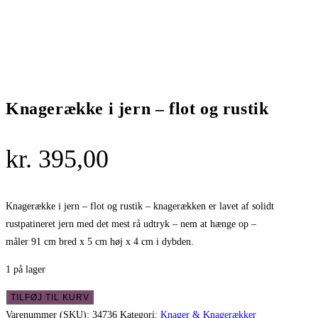
Knagerække i jern – flot og rustik
kr.
395,00
Knagerække i jern – flot og rustik – knagerækken er lavet af solidt
rustpatineret jern med det mest rå udtryk – nem at hænge op –
måler 91 cm bred x 5 cm høj x 4 cm i dybden.
1 på lager
Knagerække
TILFØJ TIL KURV
i
Varenummer (SKU):
34736
Kategori:
Knager & Knagerækker