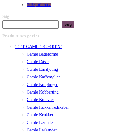
Tilføj til kurv
Søg
Søg
Produktkategorier
"DET GAMLE KØKKEN"
Gamle Bageforme
Gamle Dåser
Gamle Emaljeting
Gamle Kaffemøller
Gamle Kniplinger
Gamle Kobberting
Gamle Kotavler
Gamle Køkkenredskaber
Gamle Krukker
Gamle Lerfade
Gamle Lerkander