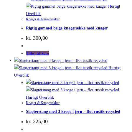
Hurtigt
Overblik
Knager & Knagerækker
Rigtig gammel beige knagerække med knager
kr.
300,00
Tilføj til kurv
Hurtigt
Overblik
Hurtigt Overblik
Knager & Knagerækker
Slagterstang med 3 kroge i jern – flot rustik recycled
kr.
225,00