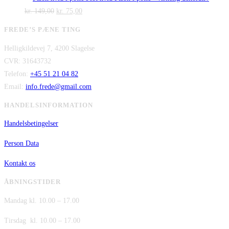
Den
kr. 2.995,00.
Den
pris
kr. 2.295,00.
pris
kr.
149,00
kr.
75,00
oprindelige
aktuelle
var:
er:
FREDE’S PÆNE TING
pris
pris
kr. 480,00.
kr. 380,00.
Helligkildevej 7, 4200 Slagelse
var:
er:
CVR: 31643732
kr. 149,00.
kr. 75,00.
Telefon:
+45 51 21 04 82
Email:
info.frede@gmail.com
HANDELSINFORMATION
Handelsbetingelser
Person Data
Kontakt os
ÅBNINGSTIDER
Mandag kl. 10.00 – 17.00
Tirsdag kl. 10.00 – 17.00