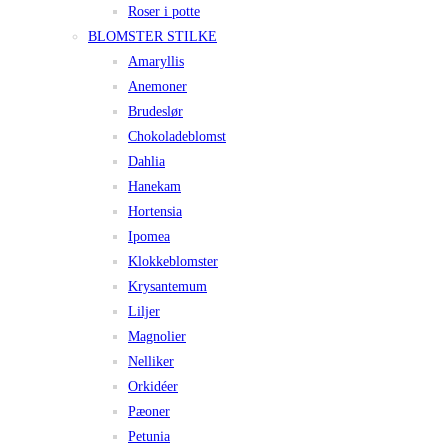
Roser i potte
BLOMSTER STILKE
Amaryllis
Anemoner
Brudeslør
Chokoladeblomst
Dahlia
Hanekam
Hortensia
Ipomea
Klokkeblomster
Krysantemum
Liljer
Magnolier
Nelliker
Orkidéer
Pæoner
Petunia