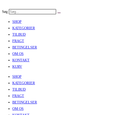
Skip
to
Søg
content
SHOP
KATEGORIER
TILBUD
FRAGT
BETINGELSER
OM OS
KONTAKT
KURV
SHOP
KATEGORIER
TILBUD
FRAGT
BETINGELSER
OM OS