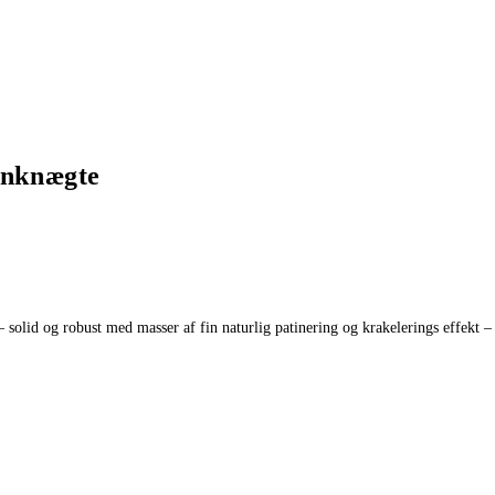
rnknægte
lid og robust med masser af fin naturlig patinering og krakelerings effekt – flot