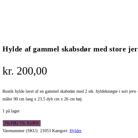
Hylde af gammel skabsdør med store je
kr.
200,00
Rustik hylde lavet af en gammel skabsdør med 2 stk. hyldeknægte i sort jern – so
måler 90 cm lang x 23,5 dyb cm x 26 cm høj.
1 på lager
Hylde
TILFØJ TIL KURV
af
Varenummer (SKU):
21053
Kategori:
Hylder