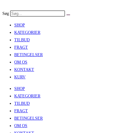
Skip
to
Søg
content
SHOP
KATEGORIER
TILBUD
FRAGT
BETINGELSER
OM OS
KONTAKT
KURV
SHOP
KATEGORIER
TILBUD
FRAGT
BETINGELSER
OM OS