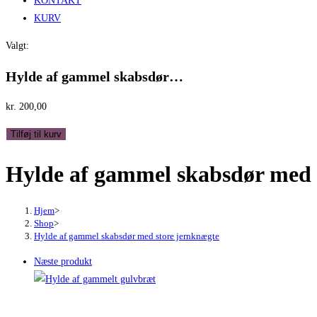
KONTAKT
KURV
Valgt:
Hylde af gammel skabsdør…
kr.
200,00
Hylde
Tilføj til kurv
af
Hylde af gammel skabsdør med 
gammel
skabsdør
med
Hjem
>
store
Shop
>
Hylde af gammel skabsdør med store jernknægte
jernknægte
antal
Næste produkt