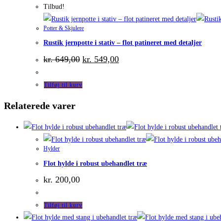
Tilbud!
Potter & Skjulere
Rustik jernpotte i stativ – flot patineret med detaljer
Den
Den
kr.
649,00
kr.
549,00
oprindelige
aktuelle
pris
pris
var:
er:
Tilføj til kurv
kr. 649,00.
kr. 549,00.
Relaterede varer
Hylder
Flot hylde i robust ubehandlet træ
kr.
200,00
Tilføj til kurv