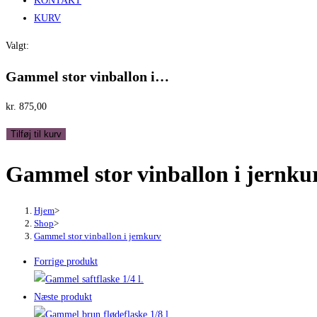
KONTAKT
KURV
Valgt:
Gammel stor vinballon i…
kr.
875,00
Gammel
Tilføj til kurv
stor
Gammel stor vinballon i jernku
vinballon
i
jernkurv
Hjem
>
antal
Shop
>
Gammel stor vinballon i jernkurv
Forrige produkt
Næste produkt