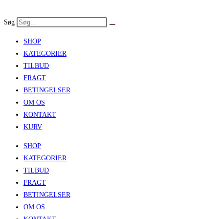
Skip
to
Søg
content
SHOP
KATEGORIER
TILBUD
FRAGT
BETINGELSER
OM OS
KONTAKT
KURV
SHOP
KATEGORIER
TILBUD
FRAGT
BETINGELSER
OM OS