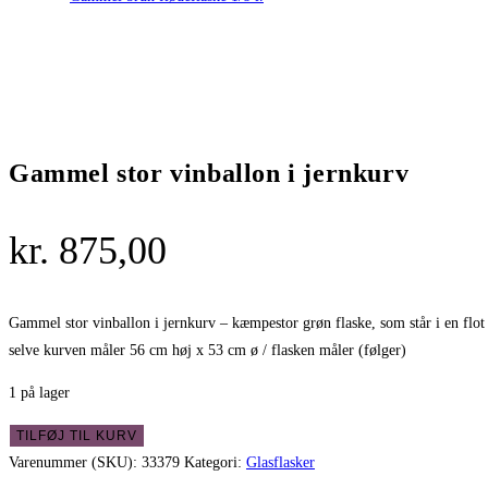
Gammel stor vinballon i jernkurv
kr.
875,00
Gammel stor vinballon i jernkurv – kæmpestor grøn flaske, som står i en flot 
selve kurven måler 56 cm høj x 53 cm ø / flasken måler (følger)
1 på lager
Gammel
TILFØJ TIL KURV
stor
Varenummer (SKU):
33379
Kategori:
Glasflasker