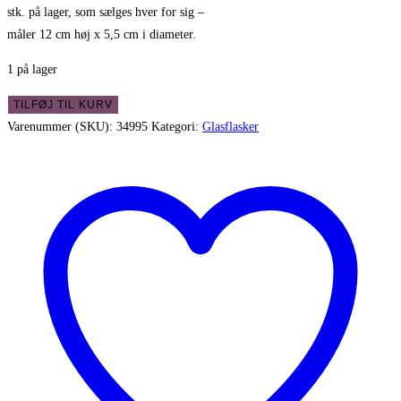
kr. 45,00.
kr. 38,00.
stk. på lager, som sælges hver for sig –
måler 12 cm høj x 5,5 cm i diameter.
1 på lager
Gammel
TILFØJ TIL KURV
brun
Varenummer (SKU):
34995
Kategori:
Glasflasker
flødeflaske
1/8
l.
i
fin
stand
antal