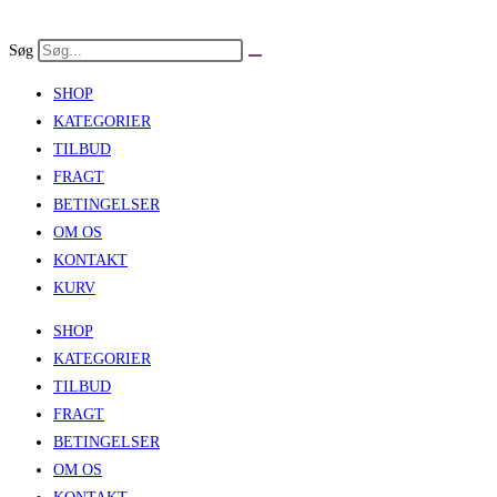
Skip
to
Søg
content
SHOP
KATEGORIER
TILBUD
FRAGT
BETINGELSER
OM OS
KONTAKT
KURV
SHOP
KATEGORIER
TILBUD
FRAGT
BETINGELSER
OM OS