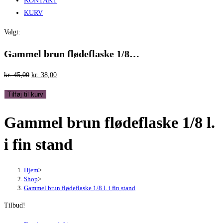
KONTAKT
KURV
Valgt:
Gammel brun flødeflaske 1/8…
Den
Den
kr.
45,00
kr.
38,00
oprindelige
aktuelle
Gammel
Tilføj til kurv
pris
pris
brun
var:
er:
Gammel brun flødeflaske 1/8 l.
flødeflaske
kr. 45,00.
kr. 38,00.
1/8
i fin stand
l.
i
fin
Hjem
>
Shop
>
stand
Gammel brun flødeflaske 1/8 l. i fin stand
antal
Tilbud!