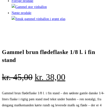
Forrige produkt
Næste produkt
Gammel brun flødeflaske 1/8 l. i fin
stand
Den
Den
kr.
45,00
kr.
38,00
oprindelige
aktuelle
pris
pris
Gammel brun flødeflaske 1/8 l. i fin stand – den sødeste gamle danske 1/4-
liters flaske i rigtig pæn stand med tekst under bunden – ren nostalgi, fra
var:
er:
dengang mælkemanden kørte rundt og leverede mælk og fløde – der er 4