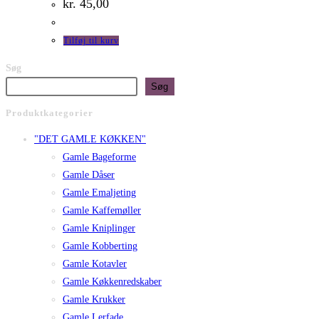
kr.
45,00
Tilføj til kurv
Søg
Søg
Produktkategorier
"DET GAMLE KØKKEN"
Gamle Bageforme
Gamle Dåser
Gamle Emaljeting
Gamle Kaffemøller
Gamle Kniplinger
Gamle Kobberting
Gamle Kotavler
Gamle Køkkenredskaber
Gamle Krukker
Gamle Lerfade