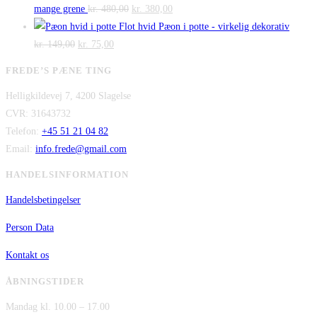
pris
Den
pris
Den
kr. 475,00.
kr. 300,00.
mange grene
kr.
480,00
kr.
380,00
var:
oprindelige
er:
aktuelle
Flot hvid Pæon i potte - virkelig dekorativ
Den
kr. 2.995,00.
Den
pris
kr. 2.295,00.
pris
kr.
149,00
kr.
75,00
oprindelige
aktuelle
var:
er:
FREDE’S PÆNE TING
pris
pris
kr. 480,00.
kr. 380,00.
Helligkildevej 7, 4200 Slagelse
var:
er:
CVR: 31643732
kr. 149,00.
kr. 75,00.
Telefon:
+45 51 21 04 82
Email:
info.frede@gmail.com
HANDELSINFORMATION
Handelsbetingelser
Person Data
Kontakt os
ÅBNINGSTIDER
Mandag kl. 10.00 – 17.00