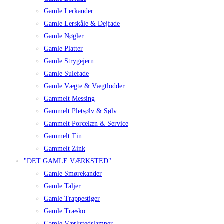
Gamle Lerkander
Gamle Lerskåle & Dejfade
Gamle Nøgler
Gamle Platter
Gamle Strygejern
Gamle Sulefade
Gamle Vægte & Vægtlodder
Gammelt Messing
Gammelt Pletsølv & Sølv
Gammelt Porcelæn & Service
Gammelt Tin
Gammelt Zink
"DET GAMLE VÆRKSTED"
Gamle Smørekander
Gamle Taljer
Gamle Trappestiger
Gamle Træsko
Gamle Værkstedslamper