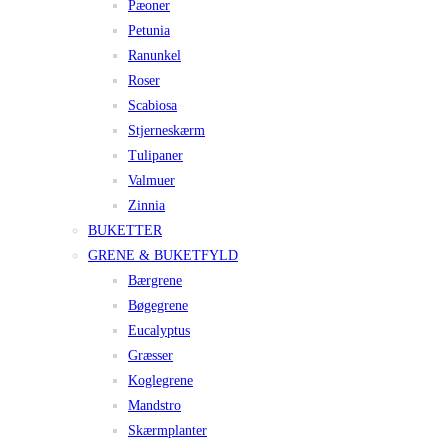
Pæoner
Petunia
Ranunkel
Roser
Scabiosa
Stjerneskærm
Tulipaner
Valmuer
Zinnia
BUKETTER
GRENE & BUKETFYLD
Bærgrene
Bøgegrene
Eucalyptus
Græsser
Koglegrene
Mandstro
Skærmplanter