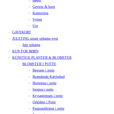
Bøger
Gevirer & horn
Kontorting
Syting
Ure
GAVEKORT
JULETING nisser ophæng pynt
Jule ophæng
KUN FOR BØRN
KUNSTIGE PLANTER & BLOMSTER
BLOMSTER I POTTE
Begonie i potte
Brændende Kærlighed
Hortensia i potte
Ipomea i potte
Krysantemum i potte
Orkidéer i Potte
Passionsblomst i potte