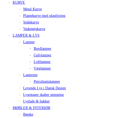
KURVE
Metal Kurve
Plantekurve med plastforing
Spånkurve
Vasketøjskurve
LAMPER & LYS
Lamper
Bordlamper
Gulvlamper
Loftlamper
Væglamper
Lanterner
Petroliumslamper
Levende Lys i Dansk Design
Lysestager skaber stemning
Lysfade & bakker
MØBLER & INTERIØR
Bænke