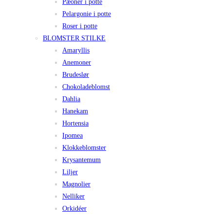
Pæoner i potte
Pelargonie i potte
Roser i potte
BLOMSTER STILKE
Amaryllis
Anemoner
Brudeslør
Chokoladeblomst
Dahlia
Hanekam
Hortensia
Ipomea
Klokkeblomster
Krysantemum
Liljer
Magnolier
Nelliker
Orkidéer