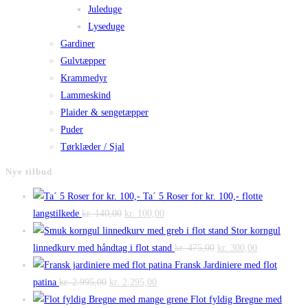
Juleduge
Lyseduge
Gardiner
Gulvtæpper
Krammedyr
Lammeskind
Plaider & sengetæpper
Puder
Tørklæder / Sjal
Nye tilbud
Ta´ 5 Roser for kr. 100,- flotte
Den
Den
langstilkede
kr.
140,00
kr.
100,00
oprindelige
aktuelle
Stor korngul
pris
pris
Den
Den
linnedkurv med håndtag i flot stand
kr.
475,00
kr.
300,00
var:
er:
oprindelige
aktuelle
Fransk Jardiniere med flot
Den
kr. 140,00.
Den
kr. 100,00.
pris
pris
patina
kr.
2.995,00
kr.
2.295,00
oprindelige
aktuelle
var:
er:
Flot fyldig Bregne med