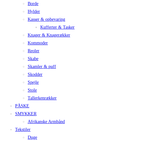
Borde
Hylder
Kasser & opbevaring
Kufferter & Tasker
Knager & Knagerækker
Kommoder
Reoler
Skabe
Skamler & puff
Skodder
Spejle
Stole
Tallerkenrækker
PÅSKE
SMYKKER
Afrikanske Armbånd
Tekstiler
Duge