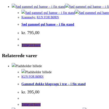
Krammedyr
,
KUN FOR BØRN
Sød gammel gul bamse – i fin stand
kr.
795,00
Tilføj til kurv
Relaterede varer
KUN FOR BØRN
Gammel dukke klapvogn i træ – i fin stand
kr.
395,00
Tilføj til kurv