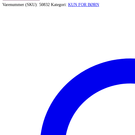
dukke
Varenummer (SKU):
50832
Kategori:
KUN FOR BØRN
vugge
i
træ
-
i
fin
stand
antal