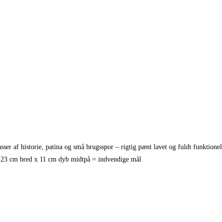
r af historie, patina og små brugsspor – rigtig pænt lavet og fuldt funktionel
x 23 cm bred x 11 cm dyb midtpå = indvendige mål