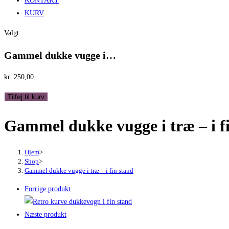
KONTAKT
KURV
Valgt:
Gammel dukke vugge i…
kr.
250,00
Gammel
Tilføj til kurv
dukke
Gammel dukke vugge i træ – i f
vugge
i
træ
Hjem
>
-
Shop
>
Gammel dukke vugge i træ – i fin stand
i
fin
Forrige produkt
stand
antal
Næste produkt