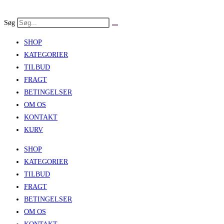
Skip
to
Søg
content
SHOP
KATEGORIER
TILBUD
FRAGT
BETINGELSER
OM OS
KONTAKT
KURV
SHOP
KATEGORIER
TILBUD
FRAGT
BETINGELSER
OM OS