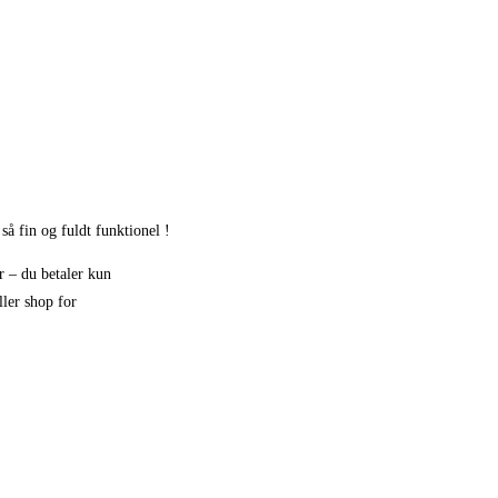
å fin og fuldt funktionel !
r – du betaler kun
ller shop for