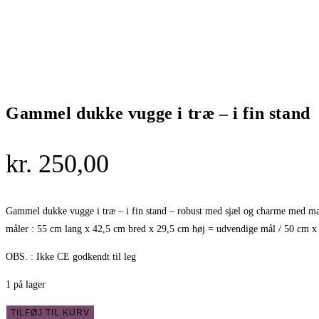
Gammel dukke vugge i træ – i fin stand
kr.
250,00
Gammel dukke vugge i træ – i fin stand – robust med sjæl og charme med masse
måler : 55 cm lang x 42,5 cm bred x 29,5 cm høj = udvendige mål / 50 cm 
OBS. : Ikke CE godkendt til leg
1 på lager
Gammel
TILFØJ TIL KURV