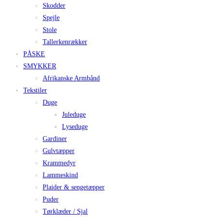
Skodder
Spejle
Stole
Tallerkenrækker
PÅSKE
SMYKKER
Afrikanske Armbånd
Tekstiler
Duge
Juleduge
Lyseduge
Gardiner
Gulvtæpper
Krammedyr
Lammeskind
Plaider & sengetæpper
Puder
Tørklæder / Sjal