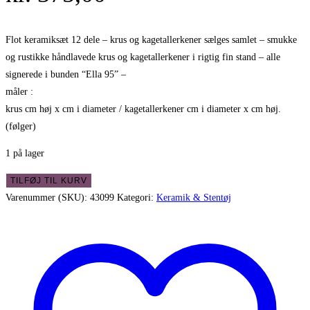
Flot keramiksæt 12 dele – krus og kagetallerkener sælges samlet – smukke
og rustikke håndlavede krus og kagetallerkener i rigtig fin stand – alle
signerede i bunden “Ella 95” –
måler :
krus cm høj x cm i diameter / kagetallerkener cm i diameter x cm høj.
(følger)
1 på lager
Flot
TILFØJ TIL KURV
keramiksæt
Varenummer (SKU):
43099
Kategori:
Keramik & Stentøj
12
dele
-
krus
og
kagetallerkener