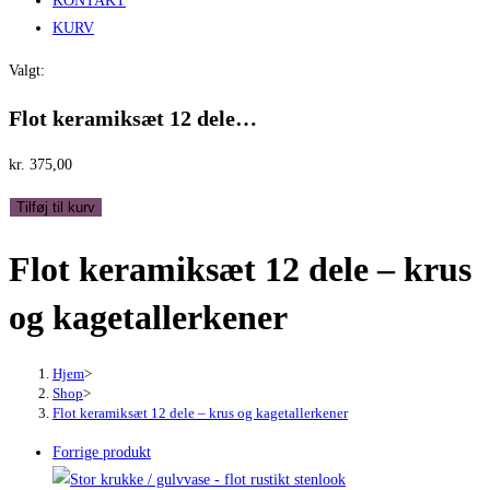
KONTAKT
KURV
Valgt:
Flot keramiksæt 12 dele…
kr.
375,00
Flot
Tilføj til kurv
keramiksæt
Flot keramiksæt 12 dele – krus
12
dele
og kagetallerkener
-
krus
og
Hjem
>
Shop
>
kagetallerkener
Flot keramiksæt 12 dele – krus og kagetallerkener
antal
Forrige produkt