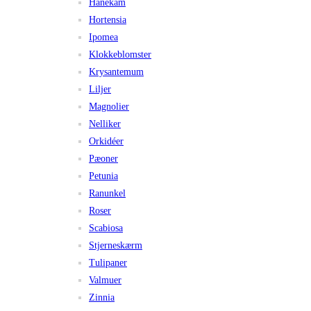
Hanekam
Hortensia
Ipomea
Klokkeblomster
Krysantemum
Liljer
Magnolier
Nelliker
Orkidéer
Pæoner
Petunia
Ranunkel
Roser
Scabiosa
Stjerneskærm
Tulipaner
Valmuer
Zinnia