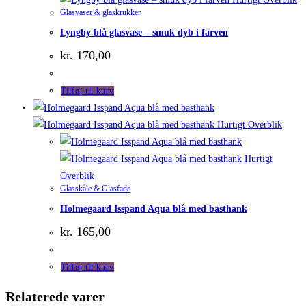
Glasvaser & glaskrukker
Lyngby blå glasvase – smuk dyb i farven
kr.
170,00
Tilføj til kurv
Hurtigt Overblik
Hurtigt
Overblik
Glasskåle & Glasfade
Holmegaard Isspand Aqua blå med basthank
kr.
165,00
Tilføj til kurv
Relaterede varer