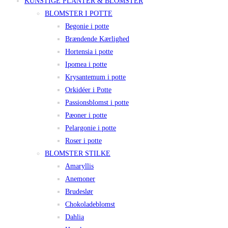
KUNSTIGE PLANTER & BLOMSTER
BLOMSTER I POTTE
Begonie i potte
Brændende Kærlighed
Hortensia i potte
Ipomea i potte
Krysantemum i potte
Orkidéer i Potte
Passionsblomst i potte
Pæoner i potte
Pelargonie i potte
Roser i potte
BLOMSTER STILKE
Amaryllis
Anemoner
Brudeslør
Chokoladeblomst
Dahlia