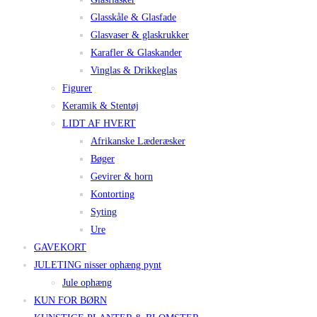
Glasskåle & Glasfade
Glasvaser & glaskrukker
Karafler & Glaskander
Vinglas & Drikkeglas
Figurer
Keramik & Stentøj
LIDT AF HVERT
Afrikanske Læderæsker
Bøger
Gevirer & horn
Kontorting
Syting
Ure
GAVEKORT
JULETING nisser ophæng pynt
Jule ophæng
KUN FOR BØRN