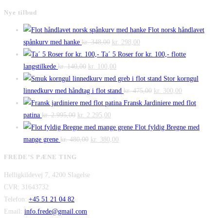
Nye tilbud
Flot norsk håndlavet
Den
Den
spånkurv med hanke
kr.
348,00
kr.
298,00
oprindelige
aktuelle
Ta´ 5 Roser for kr. 100,- flotte
Den
pris
Den
pris
langstilkede
kr.
140,00
kr.
100,00
oprindelige
var:
aktuelle
er:
Stor korngul
pris
kr. 348,00.
pris
kr. 298,00.
Den
Den
linnedkurv med håndtag i flot stand
kr.
475,00
kr.
300,00
var:
er:
oprindelige
aktuelle
Fransk Jardiniere med flot
Den
kr. 140,00.
Den
kr. 100,00.
pris
pris
patina
kr.
2.995,00
kr.
2.295,00
oprindelige
aktuelle
var:
er:
Flot fyldig Bregne med
pris
Den
pris
Den
kr. 475,00.
kr. 300,00.
mange grene
kr.
480,00
kr.
380,00
var:
oprindelige
er:
aktuelle
FREDE’S PÆNE TING
kr. 2.995,00.
pris
kr. 2.295,00.
pris
Helligkildevej 7, 4200 Slagelse
var:
er:
CVR: 31643732
kr. 480,00.
kr. 380,00.
Telefon:
+45 51 21 04 82
Email:
info.frede@gmail.com