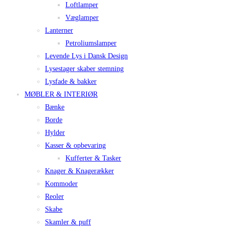
Loftlamper
Væglamper
Lanterner
Petroliumslamper
Levende Lys i Dansk Design
Lysestager skaber stemning
Lysfade & bakker
MØBLER & INTERIØR
Bænke
Borde
Hylder
Kasser & opbevaring
Kufferter & Tasker
Knager & Knagerækker
Kommoder
Reoler
Skabe
Skamler & puff