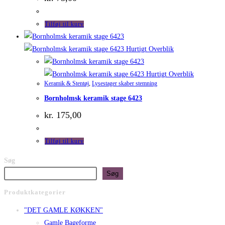
Tilføj til kurv
Hurtigt Overblik
Hurtigt Overblik
Keramik & Stentøj
,
Lysestager skaber stemning
Bornholmsk keramik stage 6423
kr.
175,00
Tilføj til kurv
Søg
Søg
Produktkategorier
"DET GAMLE KØKKEN"
Gamle Bageforme