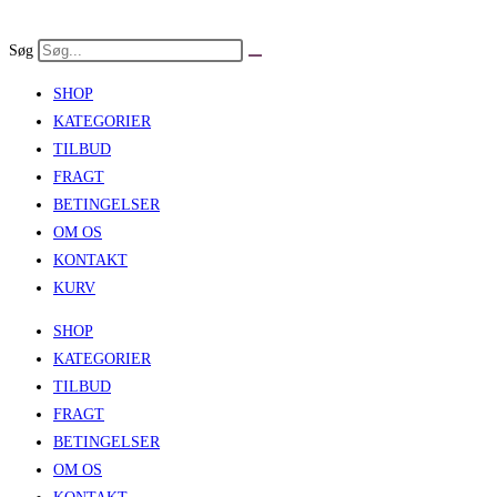
Skip
to
Søg
content
SHOP
KATEGORIER
TILBUD
FRAGT
BETINGELSER
OM OS
KONTAKT
KURV
SHOP
KATEGORIER
TILBUD
FRAGT
BETINGELSER
OM OS