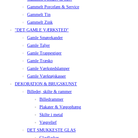
Gammelt Porcelæn & Service
Gammelt Tin
Gammelt Zink
"DET GAMLE VÆRKSTED"
Gamle Smørekander
Gamle Taljer
Gamle Trappestiger
Gamle Træsko
Gamle Værkstedslamper
Gamle Værktøjskasser
DEKORATION & BRUGSKUNST
Billeder, skilte & rammer
Billedrammer
Plakater & Vægophæng
Skilte i metal
Vægrelief
DET SMUKKESTE GLAS
Glasflasker