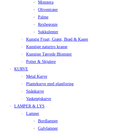
Monstera
Oliventræer
Palme
Rexbegonie
Sukkulenter
Kunstig Frugt, Grønt, Brød & Kager
Kunstige naturtro kranse
Kunstige Tørrede Blomster
Potter & Skjulere
KURVE
Metal Kurve
Plantekurve med plastforing
Spånkurve
Vasketøjskurve
LAMPER & LYS
Lamper
Bordlamper
Gulvlamper