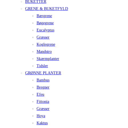
BUKETTER
GRENE & BUKETFYLD
Bærgrene
Bøgegrene
Eucalyptus
Græsser
Koglegrene
Mandstro
Skærmplanter
Tidsler
GRØNNE PLANTER
Bambus
Bregner
Efeu
Fittonia
Græsser
Hoya
Kaktus