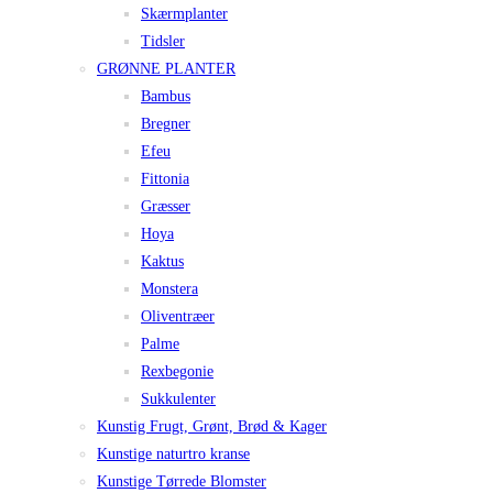
Skærmplanter
Tidsler
GRØNNE PLANTER
Bambus
Bregner
Efeu
Fittonia
Græsser
Hoya
Kaktus
Monstera
Oliventræer
Palme
Rexbegonie
Sukkulenter
Kunstig Frugt, Grønt, Brød & Kager
Kunstige naturtro kranse
Kunstige Tørrede Blomster