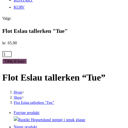
KONTAKT
KURV
Valgt:
Flot Eslau tallerken "Tue"
kr.
65,00
Flot
Eslau
Tilføj til kurv
tallerken
Flot Eslau tallerken “Tue”
"Tue"
antal
Hjem
>
Shop
>
Flot Eslau tallerken “Tue”
Forrige produkt
Næste produkt