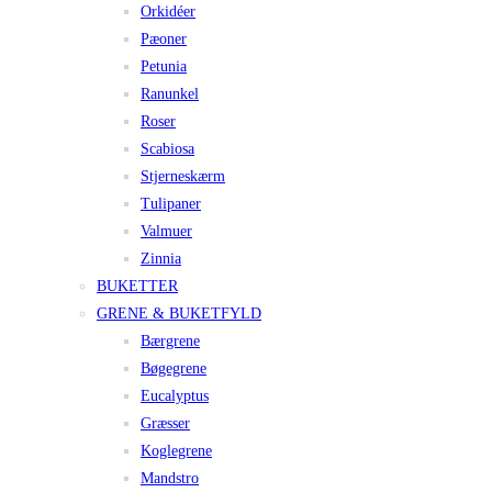
Orkidéer
Pæoner
Petunia
Ranunkel
Roser
Scabiosa
Stjerneskærm
Tulipaner
Valmuer
Zinnia
BUKETTER
GRENE & BUKETFYLD
Bærgrene
Bøgegrene
Eucalyptus
Græsser
Koglegrene
Mandstro