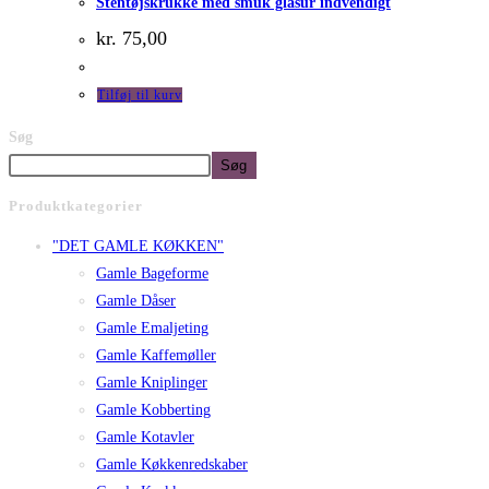
Stentøjskrukke med smuk glasur indvendigt
kr.
75,00
Tilføj til kurv
Søg
Søg
Produktkategorier
"DET GAMLE KØKKEN"
Gamle Bageforme
Gamle Dåser
Gamle Emaljeting
Gamle Kaffemøller
Gamle Kniplinger
Gamle Kobberting
Gamle Kotavler
Gamle Køkkenredskaber