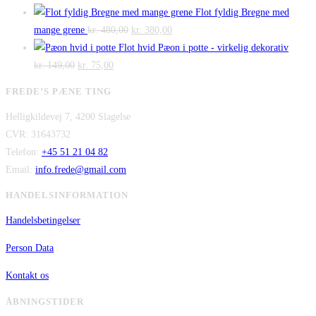
oprindelige
aktuelle
var:
er:
Flot fyldig Bregne med
pris
Den
pris
Den
kr. 475,00.
kr. 300,00.
mange grene
kr.
480,00
kr.
380,00
var:
oprindelige
er:
aktuelle
Flot hvid Pæon i potte - virkelig dekorativ
Den
kr. 2.995,00.
Den
pris
kr. 2.295,00.
pris
kr.
149,00
kr.
75,00
oprindelige
aktuelle
var:
er:
FREDE’S PÆNE TING
pris
pris
kr. 480,00.
kr. 380,00.
Helligkildevej 7, 4200 Slagelse
var:
er:
CVR: 31643732
kr. 149,00.
kr. 75,00.
Telefon:
+45 51 21 04 82
Email:
info.frede@gmail.com
HANDELSINFORMATION
Handelsbetingelser
Person Data
Kontakt os
ÅBNINGSTIDER