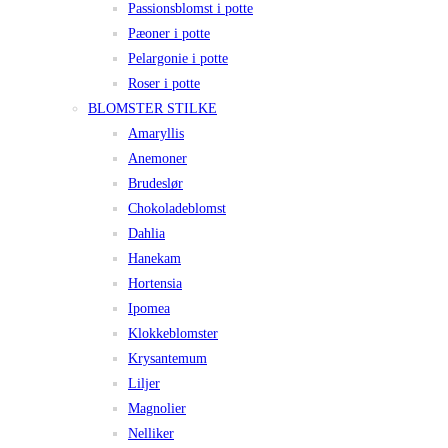
Passionsblomst i potte
Pæoner i potte
Pelargonie i potte
Roser i potte
BLOMSTER STILKE
Amaryllis
Anemoner
Brudeslør
Chokoladeblomst
Dahlia
Hanekam
Hortensia
Ipomea
Klokkeblomster
Krysantemum
Liljer
Magnolier
Nelliker