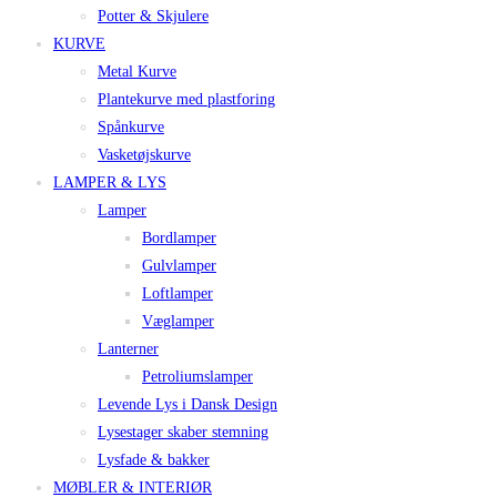
Potter & Skjulere
KURVE
Metal Kurve
Plantekurve med plastforing
Spånkurve
Vasketøjskurve
LAMPER & LYS
Lamper
Bordlamper
Gulvlamper
Loftlamper
Væglamper
Lanterner
Petroliumslamper
Levende Lys i Dansk Design
Lysestager skaber stemning
Lysfade & bakker
MØBLER & INTERIØR