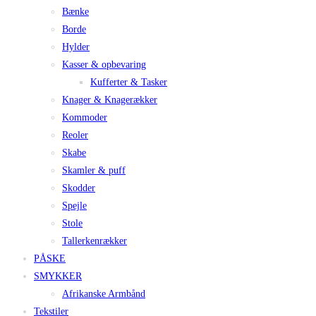
Bænke
Borde
Hylder
Kasser & opbevaring
Kufferter & Tasker
Knager & Knagerækker
Kommoder
Reoler
Skabe
Skamler & puff
Skodder
Spejle
Stole
Tallerkenrækker
PÅSKE
SMYKKER
Afrikanske Armbånd
Tekstiler