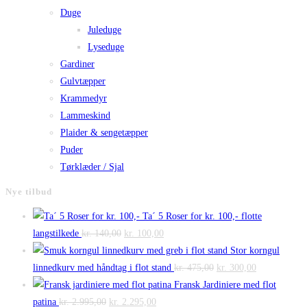
Duge
Juleduge
Lyseduge
Gardiner
Gulvtæpper
Krammedyr
Lammeskind
Plaider & sengetæpper
Puder
Tørklæder / Sjal
Nye tilbud
Ta´ 5 Roser for kr. 100,- flotte
Den
Den
langstilkede
kr.
140,00
kr.
100,00
oprindelige
aktuelle
Stor korngul
pris
pris
Den
Den
linnedkurv med håndtag i flot stand
kr.
475,00
kr.
300,00
var:
er:
oprindelige
aktuelle
Fransk Jardiniere med flot
Den
kr. 140,00.
Den
kr. 100,00.
pris
pris
patina
kr.
2.995,00
kr.
2.295,00