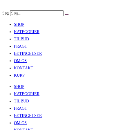
Skip
to
Søg
content
SHOP
KATEGORIER
TILBUD
FRAGT
BETINGELSER
OM OS
KONTAKT
KURV
SHOP
KATEGORIER
TILBUD
FRAGT
BETINGELSER
OM OS