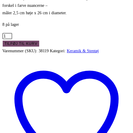
forskel i farve nuancerne –
måler 2,5 cm høje x 26 cm i diameter.
8 på lager
Flot
Eslau
TILFØJ TIL KURV
tallerken
Varenummer (SKU):
38119
Kategori:
Keramik & Stentøj
"Tue"
antal