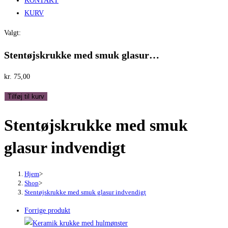
KONTAKT
KURV
Valgt:
Stentøjskrukke med smuk glasur…
kr.
75,00
Stentøjskrukke
Tilføj til kurv
med
Stentøjskrukke med smuk
smuk
glasur
glasur indvendigt
indvendigt
antal
Hjem
>
Shop
>
Stentøjskrukke med smuk glasur indvendigt
Forrige produkt