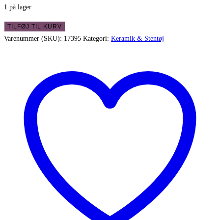
1 på lager
Stentøjskrukke
TILFØJ TIL KURV
med
Varenummer (SKU):
17395
Kategori:
Keramik & Stentøj
smuk
glasur
indvendigt
antal