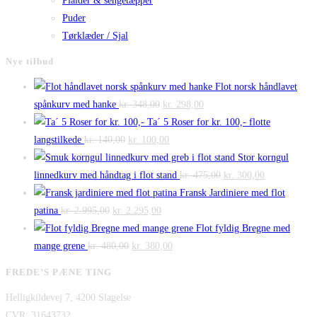
Plaider & sengetæpper
Puder
Tørklæder / Sjal
Nye tilbud
Flot norsk håndlavet
Den
Den
spånkurv med hanke
kr.
348,00
kr.
298,00
oprindelige
aktuelle
Ta´ 5 Roser for kr. 100,- flotte
Den
pris
Den
pris
langstilkede
kr.
140,00
kr.
100,00
oprindelige
var:
aktuelle
er:
Stor korngul
pris
kr. 348,00.
pris
kr. 298,00.
Den
Den
linnedkurv med håndtag i flot stand
kr.
475,00
kr.
300,00
var:
er:
oprindelige
aktuelle
Fransk Jardiniere med flot
Den
kr. 140,00.
Den
kr. 100,00.
pris
pris
patina
kr.
2.995,00
kr.
2.295,00
oprindelige
aktuelle
var:
er:
Flot fyldig Bregne med
pris
Den
pris
Den
kr. 475,00.
kr. 300,00.
mange grene
kr.
480,00
kr.
380,00
var:
oprindelige
er:
aktuelle
FREDE’S PÆNE TING
kr. 2.995,00.
pris
kr. 2.295,00.
pris
Helligkildevej 7, 4200 Slagelse
var:
er:
CVR: 31643732
kr. 480,00.
kr. 380,00.