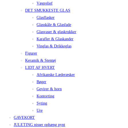
Vægrelief
DET SMUKKESTE GLAS
Glasflasker
Glasskåle & Glasfade
Glasvaser & glaskrukker
Karafler & Glaskander
Vinglas & Drikkeglas
Figurer
Keramik & Stentøj
LIDT AF HVERT
Afrikanske Læderæsker
Bøger
Gevirer & horn
Kontorting
Syting
Ure
GAVEKORT
JULETING nisser ophæng pynt