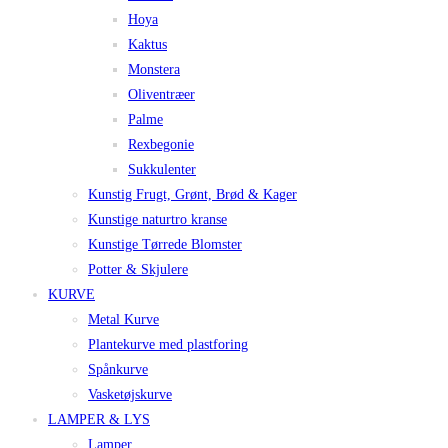
Hoya
Kaktus
Monstera
Oliventræer
Palme
Rexbegonie
Sukkulenter
Kunstig Frugt, Grønt, Brød & Kager
Kunstige naturtro kranse
Kunstige Tørrede Blomster
Potter & Skjulere
KURVE
Metal Kurve
Plantekurve med plastforing
Spånkurve
Vasketøjskurve
LAMPER & LYS
Lamper