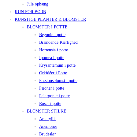
Jule ophæng
KUN FOR BØRN
KUNSTIGE PLANTER & BLOMSTER
BLOMSTER I POTTE
Begonie i potte
Brændende Kærlighed
Hortensia i potte
Ipomea i potte
Krysantemum i potte
Orkidéer i Potte
Passionsblomst i potte
Pæoner i potte
Pelargonie i potte
Roser i potte
BLOMSTER STILKE
Amaryllis
Anemoner
Brudeslør