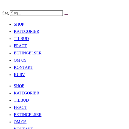
Skip
to
Søg
content
SHOP
KATEGORIER
TILBUD
FRAGT
BETINGELSER
OM OS
KONTAKT
KURV
SHOP
KATEGORIER
TILBUD
FRAGT
BETINGELSER
OM OS