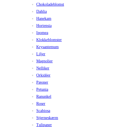
Chokoladeblomst
Dahlia
Hanekam
Hortensia
Ipomea
Klokkeblomster
Krysantemum
Liljer
Magnolier
Nelliker
Orkidéer
Pæoner
Petunia
Ranunkel
Roser
Scabiosa
Stjerneskærm
Tulipaner