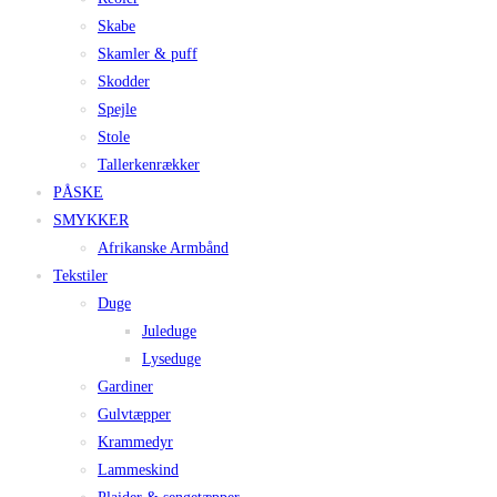
Skabe
Skamler & puff
Skodder
Spejle
Stole
Tallerkenrækker
PÅSKE
SMYKKER
Afrikanske Armbånd
Tekstiler
Duge
Juleduge
Lyseduge
Gardiner
Gulvtæpper
Krammedyr
Lammeskind