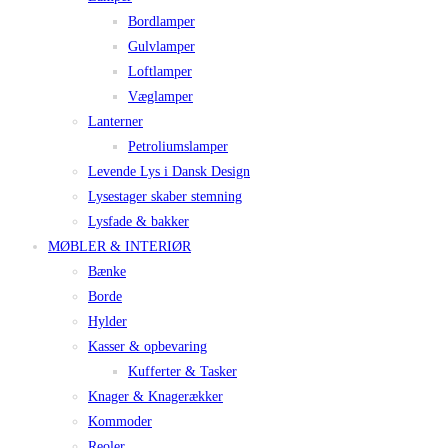
Bordlamper
Gulvlamper
Loftlamper
Væglamper
Lanterner
Petroliumslamper
Levende Lys i Dansk Design
Lysestager skaber stemning
Lysfade & bakker
MØBLER & INTERIØR
Bænke
Borde
Hylder
Kasser & opbevaring
Kufferter & Tasker
Knager & Knagerækker
Kommoder
Reoler