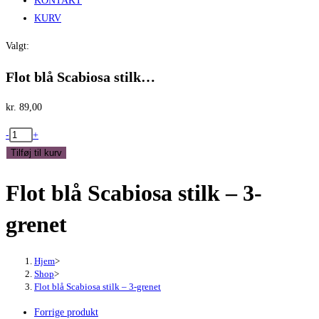
KONTAKT
KURV
Valgt:
Flot blå Scabiosa stilk…
kr.
89,00
Flot
-
+
blå
Tilføj til kurv
Scabiosa
Flot blå Scabiosa stilk – 3-
stilk
-
grenet
3-
grenet
antal
Hjem
>
Shop
>
Flot blå Scabiosa stilk – 3-grenet
Forrige produkt