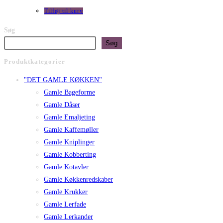
Tilføj til kurv
Søg
Søg
Produktkategorier
"DET GAMLE KØKKEN"
Gamle Bageforme
Gamle Dåser
Gamle Emaljeting
Gamle Kaffemøller
Gamle Kniplinger
Gamle Kobberting
Gamle Kotavler
Gamle Køkkenredskaber
Gamle Krukker
Gamle Lerfade
Gamle Lerkander