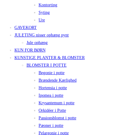
Kontorting
Syting
Ure
GAVEKORT
JULETING nisser ophæng pynt
Jule ophæng
KUN FOR BØRN
KUNSTIGE PLANTER & BLOMSTER
BLOMSTER I POTTE
Begonie i potte
Brændende Kærlighed
Hortensia i potte
Ipomea i potte
Krysantemum i potte
Orkidéer i Potte
Passionsblomst i potte
Pæoner i potte
Pelargonie i potte