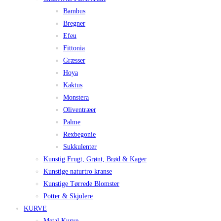
Bambus
Bregner
Efeu
Fittonia
Græsser
Hoya
Kaktus
Monstera
Oliventræer
Palme
Rexbegonie
Sukkulenter
Kunstig Frugt, Grønt, Brød & Kager
Kunstige naturtro kranse
Kunstige Tørrede Blomster
Potter & Skjulere
KURVE
Metal Kurve