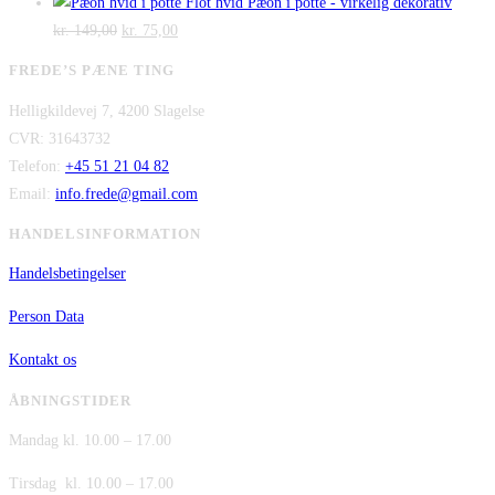
var:
oprindelige
er:
aktuelle
Flot hvid Pæon i potte - virkelig dekorativ
Den
kr. 2.995,00.
Den
pris
kr. 2.295,00.
pris
kr.
149,00
kr.
75,00
oprindelige
aktuelle
var:
er:
FREDE’S PÆNE TING
pris
pris
kr. 480,00.
kr. 380,00.
Helligkildevej 7, 4200 Slagelse
var:
er:
CVR: 31643732
kr. 149,00.
kr. 75,00.
Telefon:
+45 51 21 04 82
Email:
info.frede@gmail.com
HANDELSINFORMATION
Handelsbetingelser
Person Data
Kontakt os
ÅBNINGSTIDER
Mandag kl. 10.00 – 17.00
Tirsdag kl. 10.00 – 17.00