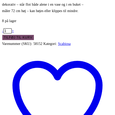
dekorativ – står flot både alene i en vase og i en buket –
måler 72 cm høj – kan bøjes eller klippes til mindre.
8 på lager
Flot
-
+
blå
TILFØJ TIL KURV
Scabiosa
Varenummer (SKU):
58152
Kategori:
Scabiosa
stilk
-
3-
grenet
antal