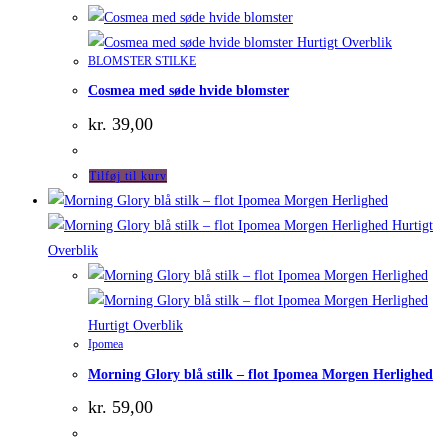
Hurtigt Overblik
BLOMSTER STILKE
Cosmea med søde hvide blomster
kr.
39,00
Tilføj til kurv
Hurtigt
Overblik
Hurtigt Overblik
Ipomea
Morning Glory blå stilk – flot Ipomea Morgen Herlighed
kr.
59,00