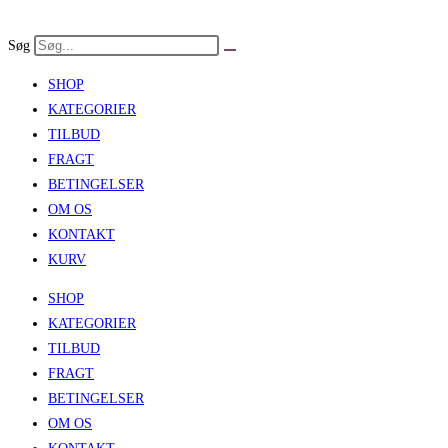
Skip
to
Søg
content
SHOP
KATEGORIER
TILBUD
FRAGT
BETINGELSER
OM OS
KONTAKT
KURV
SHOP
KATEGORIER
TILBUD
FRAGT
BETINGELSER
OM OS