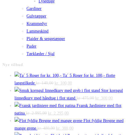
Lyseduge
Gardiner
Gulvtæpper
Krammedyr
Lammeskind
Plaider & sengetæpper
Puder
Tørklæder / Sjal
Nye tilbud
Ta´ 5 Roser for kr. 100,- flotte
Den
Den
langstilkede
kr.
140,00
kr.
100,00
oprindelige
aktuelle
Stor korngul
pris
pris
Den
Den
linnedkurv med håndtag i flot stand
kr.
475,00
kr.
300,00
var:
er:
oprindelige
aktuelle
Fransk Jardiniere med flot
Den
kr. 140,00.
Den
kr. 100,00.
pris
pris
patina
kr.
2.995,00
kr.
2.295,00
oprindelige
aktuelle
var:
er:
Flot fyldig Bregne med
pris
Den
pris
Den
kr. 475,00.
kr. 300,00.
mange grene
kr.
480,00
kr.
380,00