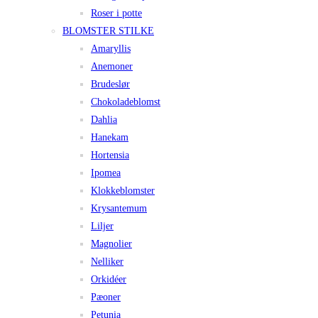
Roser i potte
BLOMSTER STILKE
Amaryllis
Anemoner
Brudeslør
Chokoladeblomst
Dahlia
Hanekam
Hortensia
Ipomea
Klokkeblomster
Krysantemum
Liljer
Magnolier
Nelliker
Orkidéer
Pæoner
Petunia