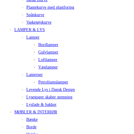
Plantekurve med plastforing
Spånkurve
Vasketøjskurve
LAMPER & LYS
Lamper
Bordlamper
Gulvlamper
Loftlamper
Væglamper
Lanterner
Petroliumslamper
Levende Lys i Dansk Design
Lysestager skaber stemning
Lysfade & bakker
MØBLER & INTERIØR
Bænke
Borde