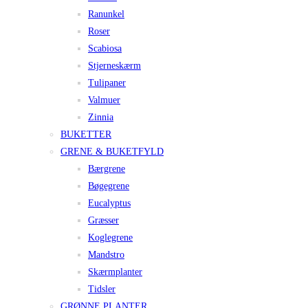
Ranunkel
Roser
Scabiosa
Stjerneskærm
Tulipaner
Valmuer
Zinnia
BUKETTER
GRENE & BUKETFYLD
Bærgrene
Bøgegrene
Eucalyptus
Græsser
Koglegrene
Mandstro
Skærmplanter
Tidsler
GRØNNE PLANTER