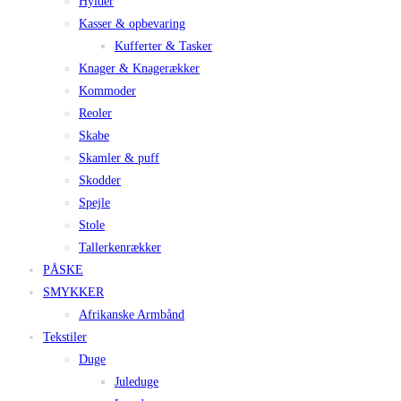
Hylder
Kasser & opbevaring
Kufferter & Tasker
Knager & Knagerækker
Kommoder
Reoler
Skabe
Skamler & puff
Skodder
Spejle
Stole
Tallerkenrækker
PÅSKE
SMYKKER
Afrikanske Armbånd
Tekstiler
Duge
Juleduge