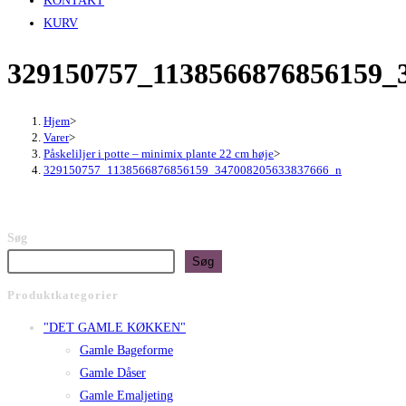
KONTAKT
KURV
329150757_1138566876856159_
Hjem
>
Varer
>
Påskeliljer i potte – minimix plante 22 cm høje
>
329150757_1138566876856159_347008205633837666_n
Søg
Søg
Produktkategorier
"DET GAMLE KØKKEN"
Gamle Bageforme
Gamle Dåser
Gamle Emaljeting