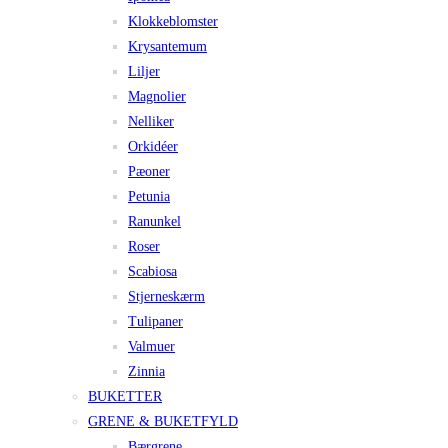
Klokkeblomster
Krysantemum
Liljer
Magnolier
Nelliker
Orkidéer
Pæoner
Petunia
Ranunkel
Roser
Scabiosa
Stjerneskærm
Tulipaner
Valmuer
Zinnia
BUKETTER
GRENE & BUKETFYLD
Bærgrene