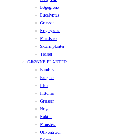
Bøgegrene
Eucalyptus
Græsser
Koglegrene
Mandstro
Skærmplanter
Tidsler
GRØNNE PLANTER
Bambus
Bregner
Efeu
Fittonia
Græsser
Hoya
Kaktus
Monstera
Oliventræer