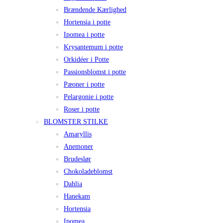
Brændende Kærlighed
Hortensia i potte
Ipomea i potte
Krysantemum i potte
Orkidéer i Potte
Passionsblomst i potte
Pæoner i potte
Pelargonie i potte
Roser i potte
BLOMSTER STILKE
Amaryllis
Anemoner
Brudeslør
Chokoladeblomst
Dahlia
Hanekam
Hortensia
Ipomea