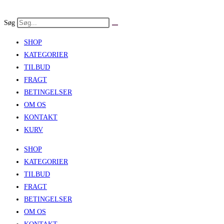
Skip
to
Søg
content
SHOP
KATEGORIER
TILBUD
FRAGT
BETINGELSER
OM OS
KONTAKT
KURV
SHOP
KATEGORIER
TILBUD
FRAGT
BETINGELSER
OM OS