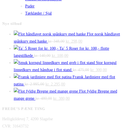
Puder
Tørklæder / Sjal
Nye tilbud
Flot norsk håndlavet
Den
Den
spånkurv med hanke
kr.
348,00
kr.
298,00
oprindelige
aktuelle
Ta´ 5 Roser for kr. 100,- flotte
Den
pris
Den
pris
langstilkede
kr.
140,00
kr.
100,00
oprindelige
var:
aktuelle
er:
Stor korngul
pris
kr. 348,00.
pris
kr. 298,00.
Den
Den
linnedkurv med håndtag i flot stand
kr.
475,00
kr.
300,00
var:
er:
oprindelige
aktuelle
Fransk Jardiniere med flot
Den
kr. 140,00.
Den
kr. 100,00.
pris
pris
patina
kr.
2.995,00
kr.
2.295,00
oprindelige
aktuelle
var:
er:
Flot fyldig Bregne med
pris
Den
pris
Den
kr. 475,00.
kr. 300,00.
mange grene
kr.
480,00
kr.
380,00
var:
oprindelige
er:
aktuelle
FREDE’S PÆNE TING
kr. 2.995,00.
pris
kr. 2.295,00.
pris
Helligkildevej 7, 4200 Slagelse
var:
er:
CVR: 31643732
kr. 480,00.
kr. 380,00.