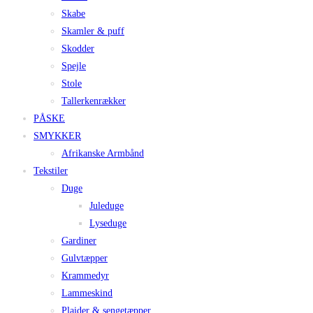
Skabe
Skamler & puff
Skodder
Spejle
Stole
Tallerkenrækker
PÅSKE
SMYKKER
Afrikanske Armbånd
Tekstiler
Duge
Juleduge
Lyseduge
Gardiner
Gulvtæpper
Krammedyr
Lammeskind
Plaider & sengetæpper