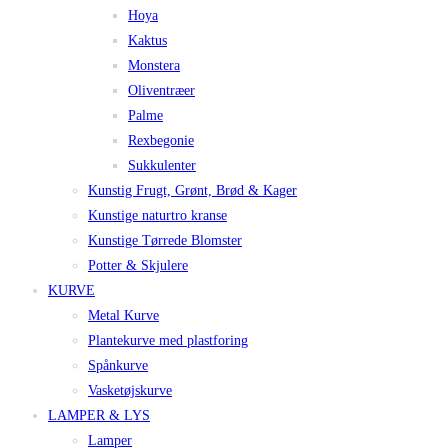
Hoya
Kaktus
Monstera
Oliventræer
Palme
Rexbegonie
Sukkulenter
Kunstig Frugt, Grønt, Brød & Kager
Kunstige naturtro kranse
Kunstige Tørrede Blomster
Potter & Skjulere
KURVE
Metal Kurve
Plantekurve med plastforing
Spånkurve
Vasketøjskurve
LAMPER & LYS
Lamper