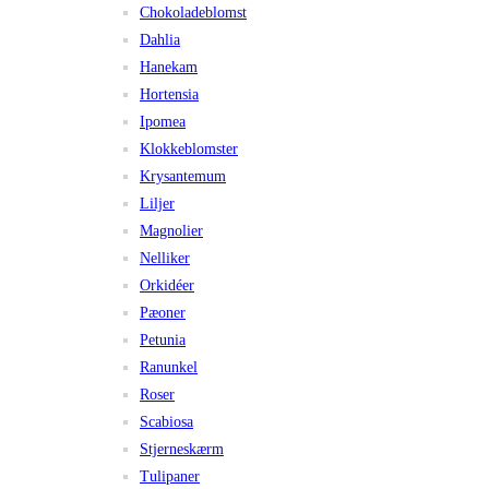
Chokoladeblomst
Dahlia
Hanekam
Hortensia
Ipomea
Klokkeblomster
Krysantemum
Liljer
Magnolier
Nelliker
Orkidéer
Pæoner
Petunia
Ranunkel
Roser
Scabiosa
Stjerneskærm
Tulipaner