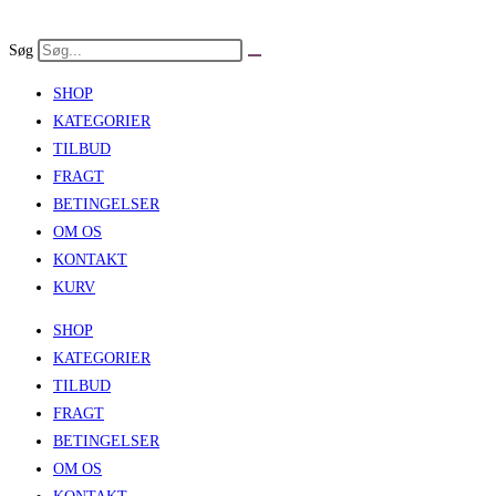
Skip
to
Søg
content
SHOP
KATEGORIER
TILBUD
FRAGT
BETINGELSER
OM OS
KONTAKT
KURV
SHOP
KATEGORIER
TILBUD
FRAGT
BETINGELSER
OM OS