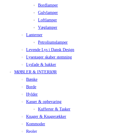
Bordlamper
Gulvlamper
Loftlamper
Væglamper
Lanterner
Petroliumslamper
Levende Lys i Dansk Design
Lysestager skaber stemning
Lysfade & bakker
MØBLER & INTERIØR
Bænke
Borde
Hylder
Kasser & opbevaring
Kufferter & Tasker
Knager & Knagerækker
Kommoder
Reoler