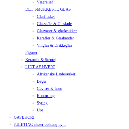
Vægrelief
DET SMUKKESTE GLAS
Glasflasker
Glasskåle & Glasfade
Glasvaser & glaskrukker
Karafler & Glaskander
Vinglas & Drikkeglas
Figurer
Keramik & Stentøj
LIDT AF HVERT
Afrikanske Læderæsker
Bøger
Gevirer & horn
Kontorting
Syting
Ure
GAVEKORT
JULETING nisser ophæng pynt