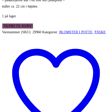
– påskeliljerne står i en lille sort plastpotte –
måler ca. 22 cm i højden.
1 på lager
Påskeliljer
TILFØJ TIL KURV
i
Varenummer (SKU):
29960
Kategorier:
BLOMSTER I POTTE
,
PÅSKE
potte
-
minimix
plante
22
cm
høje
antal