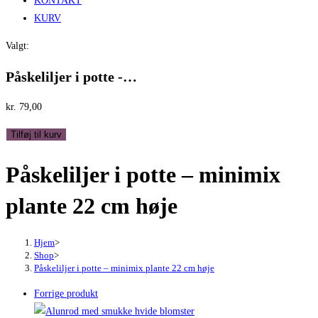
KONTAKT
KURV
Valgt:
Påskeliljer i potte -…
kr.
79,00
Påskeliljer
Tilføj til kurv
i
Påskeliljer i potte – minimix
potte
-
plante 22 cm høje
minimix
plante
22
Hjem
>
Shop
>
cm
Påskeliljer i potte – minimix plante 22 cm høje
høje
Forrige produkt
antal