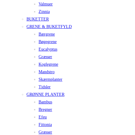
Valmuer
Zinnia
BUKETTER
GRENE & BUKETFYLD
Bærgrene
Bøgegrene
Eucalyptus
Græsser
Koglegrene
Mandstro
Skærmplanter
Tidsler
GRØNNE PLANTER
Bambus
Bregner
Efeu
Fittonia
Græsser