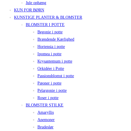
Jule ophæng
KUN FOR BØRN
KUNSTIGE PLANTER & BLOMSTER
BLOMSTER I POTTE
Begonie i potte
Brændende Kærlighed
Hortensia i potte
Ipomea i potte
Krysantemum i potte
Orkidéer i Potte
Passionsblomst i potte
Pæoner i potte
Pelargonie i potte
Roser i potte
BLOMSTER STILKE
Amaryllis
Anemoner
Brudeslør