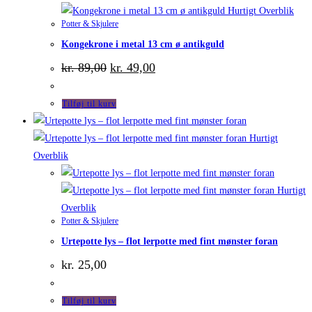
Hurtigt Overblik
Potter & Skjulere
Kongekrone i metal 13 cm ø antikguld
Den
Den
kr.
89,00
kr.
49,00
oprindelige
aktuelle
pris
pris
var:
er:
Tilføj til kurv
kr. 89,00.
kr. 49,00.
Hurtigt
Overblik
Hurtigt
Overblik
Potter & Skjulere
Urtepotte lys – flot lerpotte med fint mønster foran
kr.
25,00
Tilføj til kurv