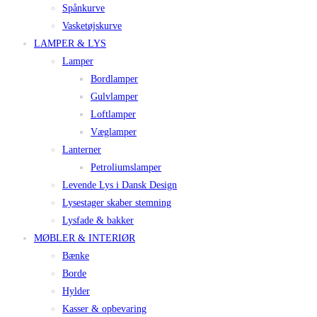
Spånkurve
Vasketøjskurve
LAMPER & LYS
Lamper
Bordlamper
Gulvlamper
Loftlamper
Væglamper
Lanterner
Petroliumslamper
Levende Lys i Dansk Design
Lysestager skaber stemning
Lysfade & bakker
MØBLER & INTERIØR
Bænke
Borde
Hylder
Kasser & opbevaring