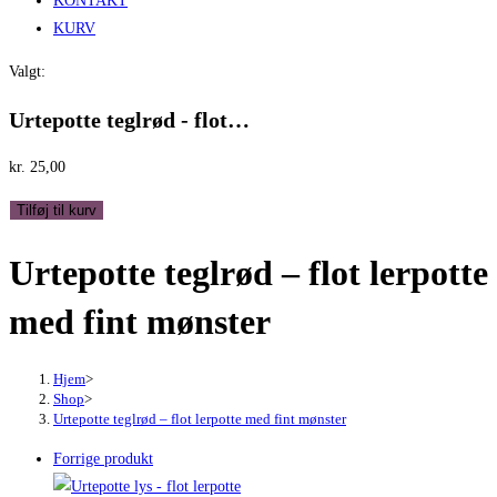
KONTAKT
KURV
Valgt:
Urtepotte teglrød - flot…
kr.
25,00
Urtepotte
Tilføj til kurv
teglrød
Urtepotte teglrød – flot lerpotte
-
flot
med fint mønster
lerpotte
med
fint
Hjem
>
Shop
>
mønster
Urtepotte teglrød – flot lerpotte med fint mønster
antal
Forrige produkt