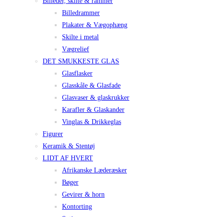
Billeder, skilte & rammer
Billedrammer
Plakater & Vægophæng
Skilte i metal
Vægrelief
DET SMUKKESTE GLAS
Glasflasker
Glasskåle & Glasfade
Glasvaser & glaskrukker
Karafler & Glaskander
Vinglas & Drikkeglas
Figurer
Keramik & Stentøj
LIDT AF HVERT
Afrikanske Læderæsker
Bøger
Gevirer & horn
Kontorting