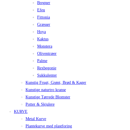
Bregner
Efeu
Fittonia
Græsser
Hoya
Kaktus
Monstera
Oliventræer
Palme
Rexbegonie
Sukkulenter
Kunstig Frugt, Grønt, Brød & Kager
Kunstige naturtro kranse
Kunstige Tørrede Blomster
Potter & Skjulere
KURVE
Metal Kurve
Plantekurve med plastforing