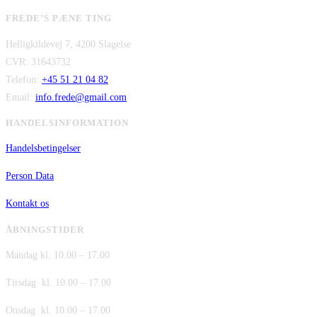
oprindelige
aktuelle
var:
er:
FREDE’S PÆNE TING
pris
pris
kr. 480,00.
kr. 380,00.
Helligkildevej 7, 4200 Slagelse
var:
er:
CVR: 31643732
kr. 149,00.
kr. 75,00.
Telefon:
+45 51 21 04 82
Email:
info.frede@gmail.com
HANDELSINFORMATION
Handelsbetingelser
Person Data
Kontakt os
ÅBNINGSTIDER
Mandag kl. 10.00 – 17.00
Tirsdag kl. 10.00 – 17.00
Onsdag kl. 10.00 – 17.00