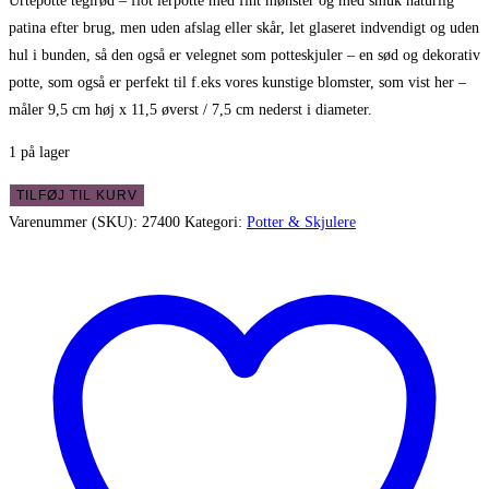
Urtepotte teglrød – flot lerpotte med fint mønster og med smuk naturlig
patina efter brug, men uden afslag eller skår, let glaseret indvendigt og uden
hul i bunden, så den også er velegnet som potteskjuler – en sød og dekorativ
potte, som også er perfekt til f.eks vores kunstige blomster, som vist her –
måler 9,5 cm høj x 11,5 øverst / 7,5 cm nederst i diameter.
1 på lager
Urtepotte
TILFØJ TIL KURV
teglrød
Varenummer (SKU):
27400
Kategori:
Potter & Skjulere
-
flot
lerpotte
med
fint
mønster
antal