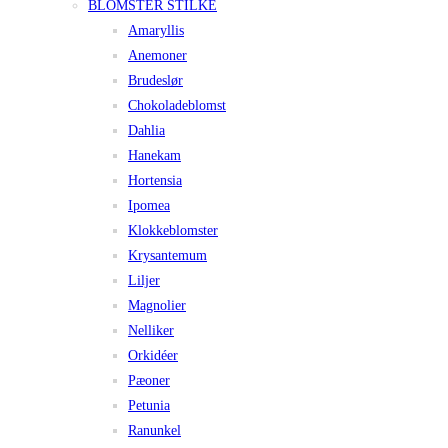
BLOMSTER STILKE
Amaryllis
Anemoner
Brudeslør
Chokoladeblomst
Dahlia
Hanekam
Hortensia
Ipomea
Klokkeblomster
Krysantemum
Liljer
Magnolier
Nelliker
Orkidéer
Pæoner
Petunia
Ranunkel