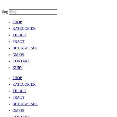
Skip
to
Søg
content
SHOP
KATEGORIER
TILBUD
FRAGT
BETINGELSER
OM OS
KONTAKT
KURV
SHOP
KATEGORIER
TILBUD
FRAGT
BETINGELSER
OM OS