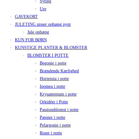
Syting
Ure
GAVEKORT
JULETING nisser ophæng pynt
Jule ophæng
KUN FOR BØRN
KUNSTIGE PLANTER & BLOMSTER
BLOMSTER I POTTE
Begonie i potte
Brændende Kærlighed
Hortensia i potte
Ipomea i potte
Krysantemum i potte
Orkidéer i Potte
Passionsblomst i potte
Pæoner i potte
Pelargonie i potte
Roser i potte