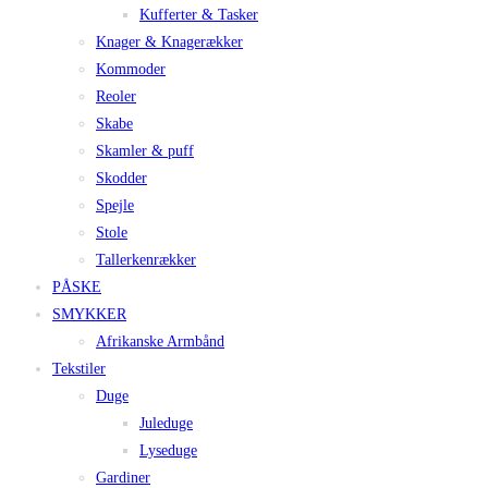
Kufferter & Tasker
Knager & Knagerækker
Kommoder
Reoler
Skabe
Skamler & puff
Skodder
Spejle
Stole
Tallerkenrækker
PÅSKE
SMYKKER
Afrikanske Armbånd
Tekstiler
Duge
Juleduge
Lyseduge
Gardiner