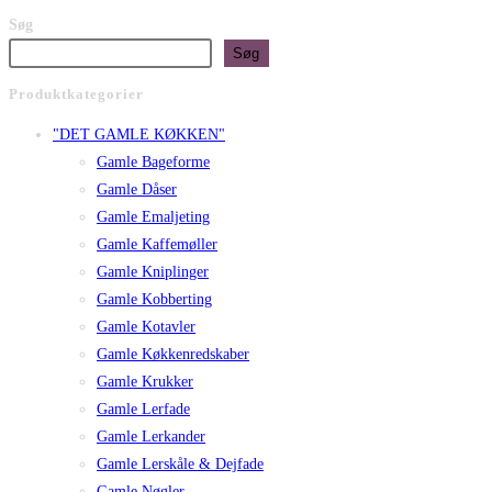
Søg
Søg
Produktkategorier
"DET GAMLE KØKKEN"
Gamle Bageforme
Gamle Dåser
Gamle Emaljeting
Gamle Kaffemøller
Gamle Kniplinger
Gamle Kobberting
Gamle Kotavler
Gamle Køkkenredskaber
Gamle Krukker
Gamle Lerfade
Gamle Lerkander
Gamle Lerskåle & Dejfade
Gamle Nøgler