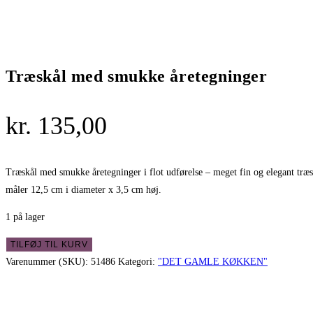
Træskål med smukke åretegninger
kr.
135,00
Træskål med smukke åretegninger i flot udførelse – meget fin og elegant træ
måler 12,5 cm i diameter x 3,5 cm høj.
1 på lager
Træskål
TILFØJ TIL KURV
med
Varenummer (SKU):
51486
Kategori:
"DET GAMLE KØKKEN"
smukke
åretegninger