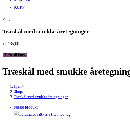
KONTAKT
KURV
Valgt:
Træskål med smukke åretegninger
kr.
135,00
Træskål
Tilføj til kurv
med
Træskål med smukke åretegnin
smukke
åretegninger
antal
Hjem
>
Shop
>
Træskål med smukke åretegninger
Næste produkt