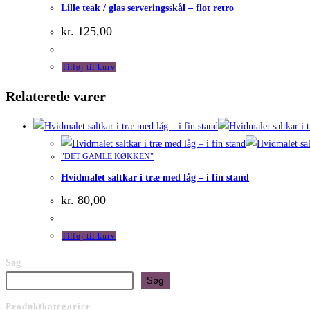
Lille teak / glas serveringsskål – flot retro
kr.
125,00
Tilføj til kurv
Relaterede varer
"DET GAMLE KØKKEN"
Hvidmalet saltkar i træ med låg – i fin stand
kr.
80,00
Tilføj til kurv
Søg
Søg
Produktkategorier