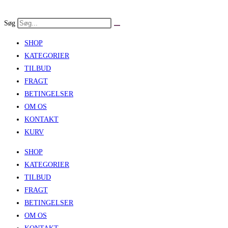
Skip
to
Søg
content
SHOP
KATEGORIER
TILBUD
FRAGT
BETINGELSER
OM OS
KONTAKT
KURV
SHOP
KATEGORIER
TILBUD
FRAGT
BETINGELSER
OM OS