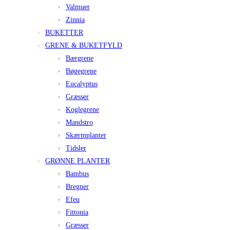
Valmuer
Zinnia
BUKETTER
GRENE & BUKETFYLD
Bærgrene
Bøgegrene
Eucalyptus
Græsser
Koglegrene
Mandstro
Skærmplanter
Tidsler
GRØNNE PLANTER
Bambus
Bregner
Efeu
Fittonia
Græsser