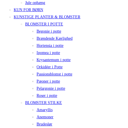
Jule ophæng
KUN FOR BØRN
KUNSTIGE PLANTER & BLOMSTER
BLOMSTER I POTTE
Begonie i potte
Brændende Kærlighed
Hortensia i potte
Ipomea i potte
Krysantemum i potte
Orkidéer i Potte
Passionsblomst i potte
Pæoner i potte
Pelargonie i potte
Roser i potte
BLOMSTER STILKE
Amaryllis
Anemoner
Brudeslør