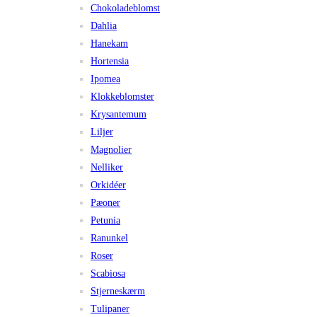
Chokoladeblomst
Dahlia
Hanekam
Hortensia
Ipomea
Klokkeblomster
Krysantemum
Liljer
Magnolier
Nelliker
Orkidéer
Pæoner
Petunia
Ranunkel
Roser
Scabiosa
Stjerneskærm
Tulipaner