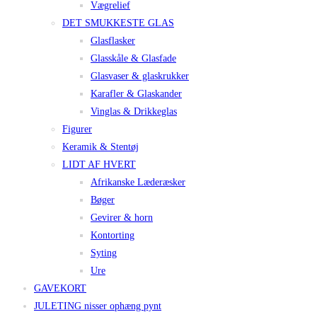
Vægrelief
DET SMUKKESTE GLAS
Glasflasker
Glasskåle & Glasfade
Glasvaser & glaskrukker
Karafler & Glaskander
Vinglas & Drikkeglas
Figurer
Keramik & Stentøj
LIDT AF HVERT
Afrikanske Læderæsker
Bøger
Gevirer & horn
Kontorting
Syting
Ure
GAVEKORT
JULETING nisser ophæng pynt