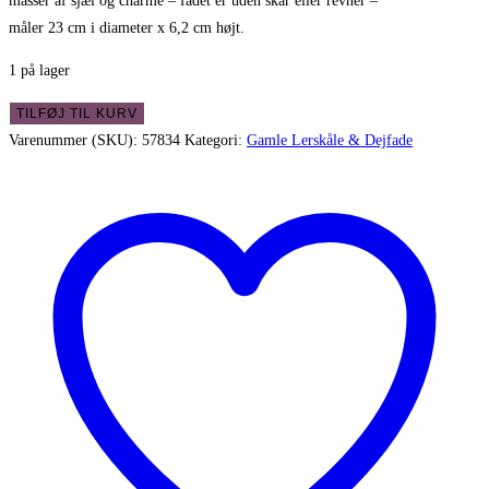
masser af sjæl og charme – fadet er uden skår eller revner –
måler 23 cm i diameter x 6,2 cm højt.
1 på lager
Svensk
TILFØJ TIL KURV
gammel
Varenummer (SKU):
57834
Kategori:
Gamle Lerskåle & Dejfade
lerskål
-
smukt
patineret
antal