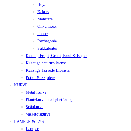
Hoya
Kaktus
Monstera
Oliventræer
Palme
Rexbegonie
Sukkulenter
Kunstig Frugt, Grønt, Brød & Kager
Kunstige naturtro kranse
Kunstige Tørrede Blomster
Potter & Skjulere
KURVE
Metal Kurve
Plantekurve med plastforing
Spånkurve
Vasketøjskurve
LAMPER & LYS
Lamper