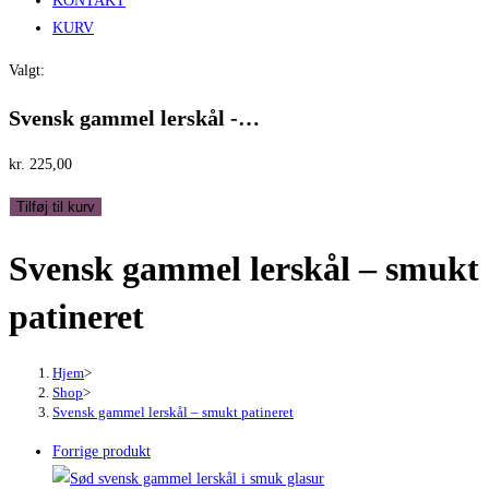
KONTAKT
KURV
Valgt:
Svensk gammel lerskål -…
kr.
225,00
Svensk
Tilføj til kurv
gammel
Svensk gammel lerskål – smukt
lerskål
-
patineret
smukt
patineret
antal
Hjem
>
Shop
>
Svensk gammel lerskål – smukt patineret
Forrige produkt