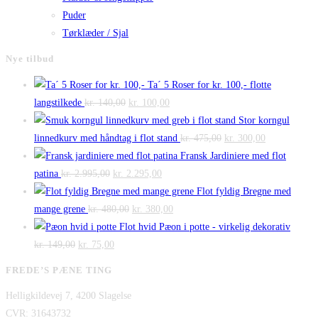
Puder
Tørklæder / Sjal
Nye tilbud
Ta´ 5 Roser for kr. 100,- flotte
Den
Den
langstilkede
kr.
140,00
kr.
100,00
oprindelige
aktuelle
Stor korngul
pris
pris
Den
Den
linnedkurv med håndtag i flot stand
kr.
475,00
kr.
300,00
var:
er:
oprindelige
aktuelle
Fransk Jardiniere med flot
Den
kr. 140,00.
Den
kr. 100,00.
pris
pris
patina
kr.
2.995,00
kr.
2.295,00
oprindelige
aktuelle
var:
er:
Flot fyldig Bregne med
pris
Den
pris
Den
kr. 475,00.
kr. 300,00.
mange grene
kr.
480,00
kr.
380,00
var:
oprindelige
er:
aktuelle
Flot hvid Pæon i potte - virkelig dekorativ
Den
kr. 2.995,00.
Den
pris
kr. 2.295,00.
pris
kr.
149,00
kr.
75,00
oprindelige
aktuelle
var:
er:
FREDE’S PÆNE TING
pris
pris
kr. 480,00.
kr. 380,00.
Helligkildevej 7, 4200 Slagelse
var:
er:
CVR: 31643732
kr. 149,00.
kr. 75,00.