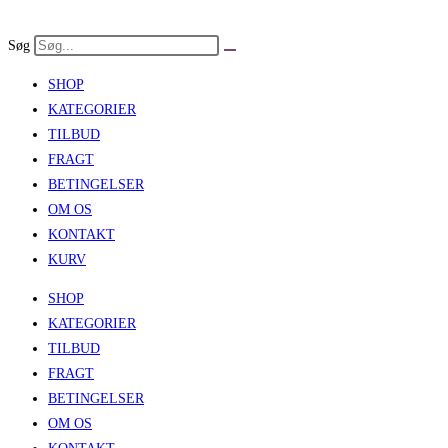
Skip
to
Søg
content
SHOP
KATEGORIER
TILBUD
FRAGT
BETINGELSER
OM OS
KONTAKT
KURV
SHOP
KATEGORIER
TILBUD
FRAGT
BETINGELSER
OM OS