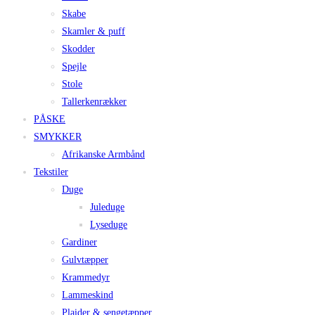
Skabe
Skamler & puff
Skodder
Spejle
Stole
Tallerkenrækker
PÅSKE
SMYKKER
Afrikanske Armbånd
Tekstiler
Duge
Juleduge
Lyseduge
Gardiner
Gulvtæpper
Krammedyr
Lammeskind
Plaider & sengetæpper