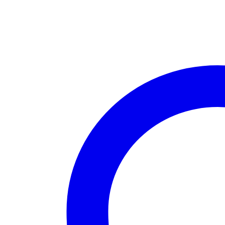
med
flot
patina
antal