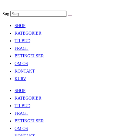
Skip
to
Søg
content
SHOP
KATEGORIER
TILBUD
FRAGT
BETINGELSER
OM OS
KONTAKT
KURV
SHOP
KATEGORIER
TILBUD
FRAGT
BETINGELSER
OM OS