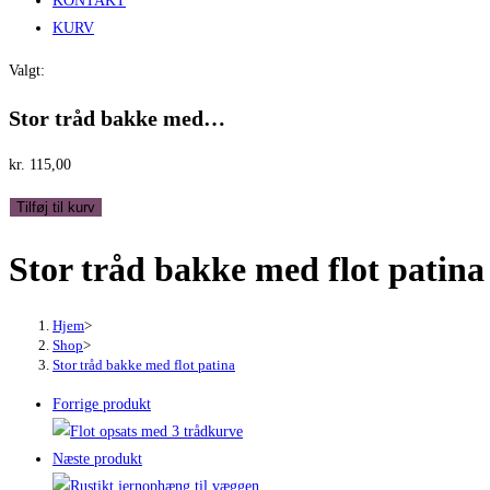
KONTAKT
KURV
Valgt:
Stor tråd bakke med…
kr.
115,00
Stor
Tilføj til kurv
tråd
Stor tråd bakke med flot patina
bakke
med
flot
Hjem
>
patina
Shop
>
Stor tråd bakke med flot patina
antal
Forrige produkt
Næste produkt