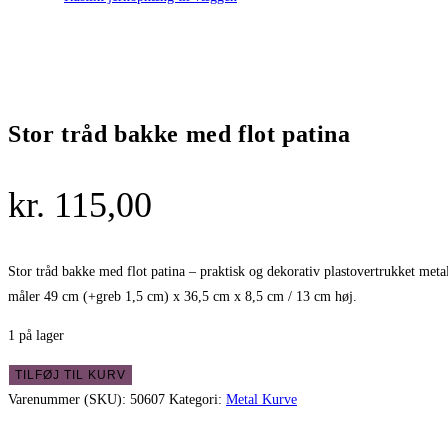
Stor tråd bakke med flot patina
kr.
115,00
Stor tråd bakke med flot patina – praktisk og dekorativ plastovertrukket meta
måler 49 cm (+greb 1,5 cm) x 36,5 cm x 8,5 cm / 13 cm høj.
1 på lager
Stor
TILFØJ TIL KURV
tråd
Varenummer (SKU):
50607
Kategori:
Metal Kurve
bakke