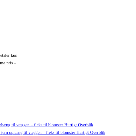
etaler kun
mme pris –
Hurtigt Overblik
Hurtigt Overblik