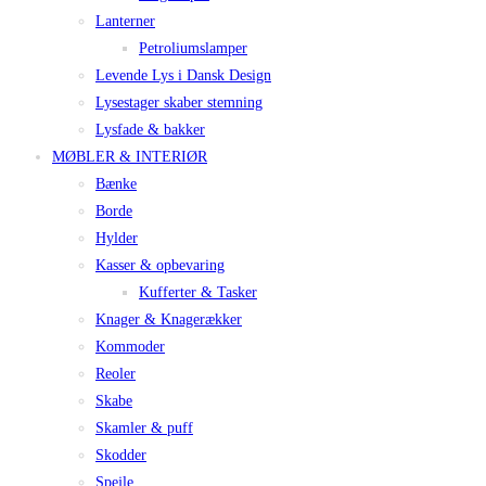
Lanterner
Petroliumslamper
Levende Lys i Dansk Design
Lysestager skaber stemning
Lysfade & bakker
MØBLER & INTERIØR
Bænke
Borde
Hylder
Kasser & opbevaring
Kufferter & Tasker
Knager & Knagerækker
Kommoder
Reoler
Skabe
Skamler & puff
Skodder
Spejle