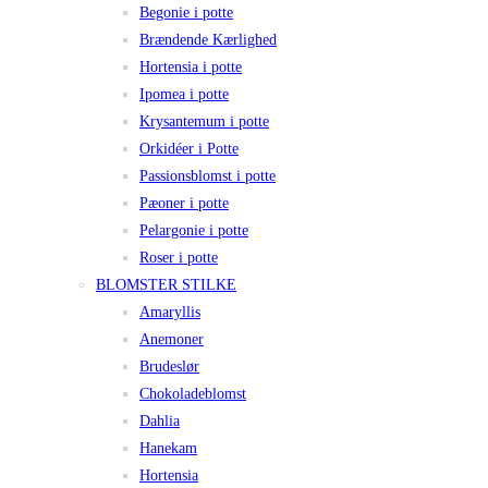
Begonie i potte
Brændende Kærlighed
Hortensia i potte
Ipomea i potte
Krysantemum i potte
Orkidéer i Potte
Passionsblomst i potte
Pæoner i potte
Pelargonie i potte
Roser i potte
BLOMSTER STILKE
Amaryllis
Anemoner
Brudeslør
Chokoladeblomst
Dahlia
Hanekam
Hortensia