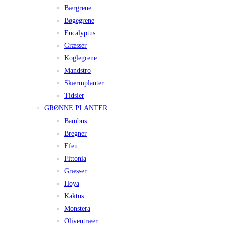
Bærgrene
Bøgegrene
Eucalyptus
Græsser
Koglegrene
Mandstro
Skærmplanter
Tidsler
GRØNNE PLANTER
Bambus
Bregner
Efeu
Fittonia
Græsser
Hoya
Kaktus
Monstera
Oliventræer