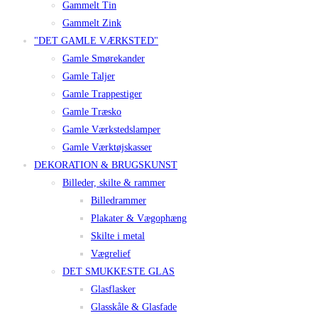
Gammelt Tin
Gammelt Zink
"DET GAMLE VÆRKSTED"
Gamle Smørekander
Gamle Taljer
Gamle Trappestiger
Gamle Træsko
Gamle Værkstedslamper
Gamle Værktøjskasser
DEKORATION & BRUGSKUNST
Billeder, skilte & rammer
Billedrammer
Plakater & Vægophæng
Skilte i metal
Vægrelief
DET SMUKKESTE GLAS
Glasflasker
Glasskåle & Glasfade