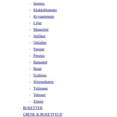
Ipomea
Klokkeblomster
Krysantemum
Liljer
Magnolier
Nelliker
Orkidéer
Pæoner
Petunia
Ranunkel
Roser
Scabiosa
Stjerneskærm
Tulipaner
Valmuer
Zinnia
BUKETTER
GRENE & BUKETFYLD