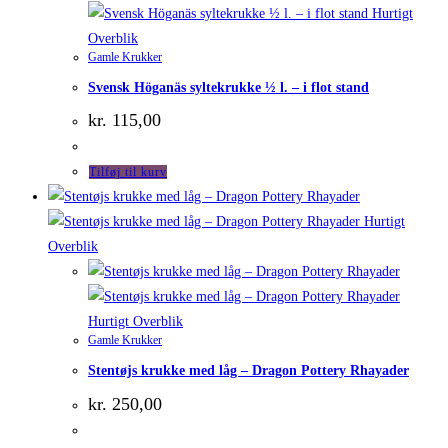
Hurtigt
Overblik
Gamle Krukker
Svensk Höganäs syltekrukke ½ l. – i flot stand
kr.
115,00
Tilføj til kurv
Hurtigt
Overblik
Hurtigt Overblik
Gamle Krukker
Stentøjs krukke med låg – Dragon Pottery Rhayader
kr.
250,00