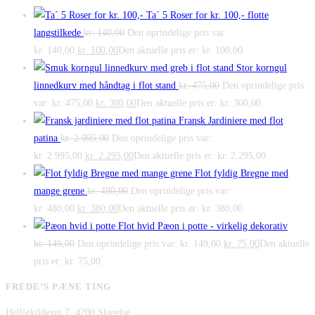
Ta´ 5 Roser for kr. 100,- flotte
langstilkede
kr.
140,00
Den oprindelige pris var:
kr. 140,00.
kr.
100,00
Den aktuelle pris er: kr. 100,00.
Stor korngul
linnedkurv med håndtag i flot stand
kr.
475,00
Den oprindelige pris
var: kr. 475,00.
kr.
300,00
Den aktuelle pris er: kr. 300,00.
Fransk Jardiniere med flot
patina
kr.
2.995,00
Den oprindelige pris var:
kr. 2.995,00.
kr.
2.295,00
Den aktuelle pris er: kr. 2.295,00.
Flot fyldig Bregne med
mange grene
kr.
480,00
Den oprindelige pris var:
kr. 480,00.
kr.
380,00
Den aktuelle pris er: kr. 380,00.
Flot hvid Pæon i potte - virkelig dekorativ
kr.
149,00
Den oprindelige pris var: kr. 149,00.
kr.
75,00
Den aktuelle
pris er: kr. 75,00.
FREDE’S PÆNE TING
Helligkildevej 7, 4200 Slagelse