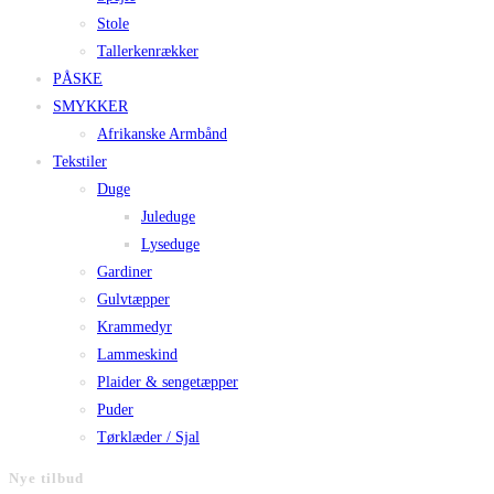
Stole
Tallerkenrækker
PÅSKE
SMYKKER
Afrikanske Armbånd
Tekstiler
Duge
Juleduge
Lyseduge
Gardiner
Gulvtæpper
Krammedyr
Lammeskind
Plaider & sengetæpper
Puder
Tørklæder / Sjal
Nye tilbud