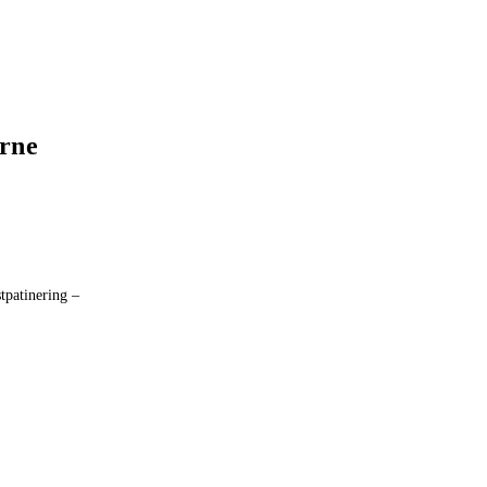
erne
tpatinering –