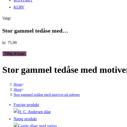
KONTAKT
KURV
Valgt:
Stor gammel tedåse med…
kr.
75,00
Stor
Tilføj til kurv
gammel
Stor gammel tedåse med motiver
tedåse
med
motiver
Hjem
>
på
Shop
>
Stor gammel tedåse med motiver på siderne
siderne
antal
Forrige produkt
Næste produkt