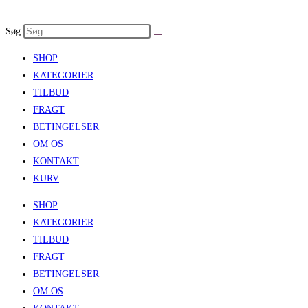
Skip
to
Søg
content
SHOP
KATEGORIER
TILBUD
FRAGT
BETINGELSER
OM OS
KONTAKT
KURV
SHOP
KATEGORIER
TILBUD
FRAGT
BETINGELSER
OM OS