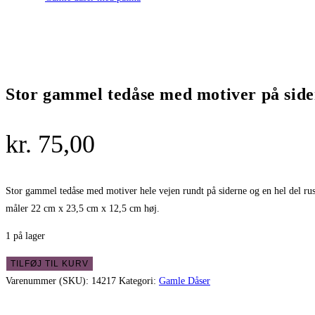
Stor gammel tedåse med motiver på sid
kr.
75,00
Stor gammel tedåse med motiver hele vejen rundt på siderne og en hel del rus
måler 22 cm x 23,5 cm x 12,5 cm høj.
1 på lager
Stor
TILFØJ TIL KURV
gammel
Varenummer (SKU):
14217
Kategori:
Gamle Dåser
tedåse