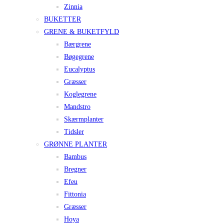
Zinnia
BUKETTER
GRENE & BUKETFYLD
Bærgrene
Bøgegrene
Eucalyptus
Græsser
Koglegrene
Mandstro
Skærmplanter
Tidsler
GRØNNE PLANTER
Bambus
Bregner
Efeu
Fittonia
Græsser
Hoya