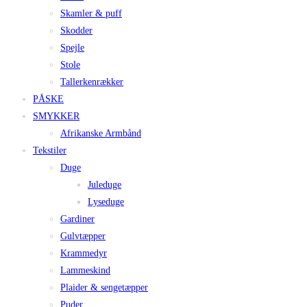
Skamler & puff
Skodder
Spejle
Stole
Tallerkenrækker
PÅSKE
SMYKKER
Afrikanske Armbånd
Tekstiler
Duge
Juleduge
Lyseduge
Gardiner
Gulvtæpper
Krammedyr
Lammeskind
Plaider & sengetæpper
Puder