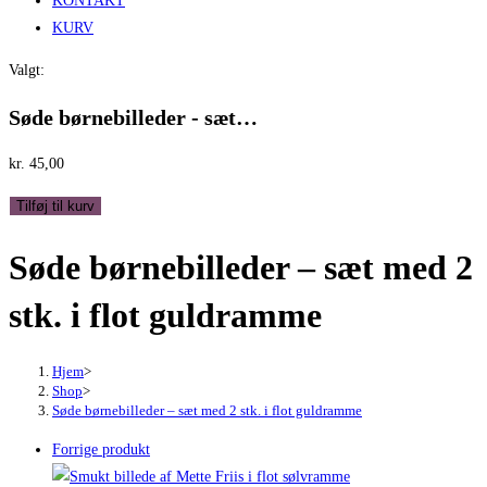
KONTAKT
KURV
Valgt:
Søde børnebilleder - sæt…
kr.
45,00
Søde
Tilføj til kurv
børnebilleder
Søde børnebilleder – sæt med 2
-
sæt
stk. i flot guldramme
med
2
stk.
Hjem
>
Shop
>
i
Søde børnebilleder – sæt med 2 stk. i flot guldramme
flot
Forrige produkt
guldramme
antal