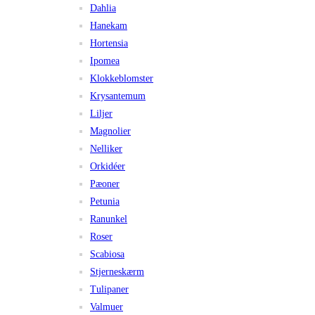
Dahlia
Hanekam
Hortensia
Ipomea
Klokkeblomster
Krysantemum
Liljer
Magnolier
Nelliker
Orkidéer
Pæoner
Petunia
Ranunkel
Roser
Scabiosa
Stjerneskærm
Tulipaner
Valmuer