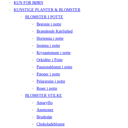
KUN FOR BØRN
KUNSTIGE PLANTER & BLOMSTER
BLOMSTER I POTTE
Begonie i potte
Brændende Kærlighed
Hortensia i potte
Ipomea i potte
Krysantemum i potte
Orkidéer i Potte
Passionsblomst i potte
Pæoner i potte
Pelargonie i potte
Roser i potte
BLOMSTER STILKE
Amaryllis
Anemoner
Brudeslør
Chokoladeblomst