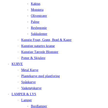
Kaktus
Monstera
Oliventræer
Palme
Rexbegonie
Sukkulenter
Kunstig Frugt, Grønt, Brød & Kager
Kunstige naturtro kranse
Kunstige Tørrede Blomster
Potter & Skjulere
KURVE
Metal Kurve
Plantekurve med plastforing
Spånkurve
Vasketøjskurve
LAMPER & LYS
Lamper
Bordlamper