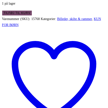
1 på lager
Søde
TILFØJ TIL KURV
børnebilleder
Varenummer (SKU):
15768
Kategorier:
Billeder, skilte & rammer
,
KUN
-
FOR BØRN
sæt
med
2
stk.
i
flot
guldramme
antal