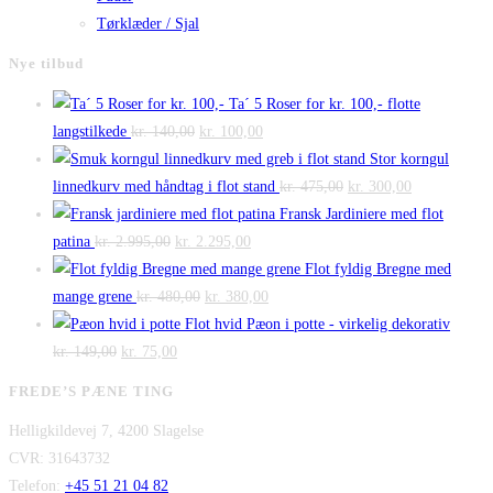
Tørklæder / Sjal
Nye tilbud
Ta´ 5 Roser for kr. 100,- flotte
Den
Den
langstilkede
kr.
140,00
kr.
100,00
oprindelige
aktuelle
Stor korngul
pris
pris
Den
Den
linnedkurv med håndtag i flot stand
kr.
475,00
kr.
300,00
var:
er:
oprindelige
aktuelle
Fransk Jardiniere med flot
Den
kr. 140,00.
Den
kr. 100,00.
pris
pris
patina
kr.
2.995,00
kr.
2.295,00
oprindelige
aktuelle
var:
er:
Flot fyldig Bregne med
pris
Den
pris
Den
kr. 475,00.
kr. 300,00.
mange grene
kr.
480,00
kr.
380,00
var:
oprindelige
er:
aktuelle
Flot hvid Pæon i potte - virkelig dekorativ
Den
kr. 2.995,00.
Den
pris
kr. 2.295,00.
pris
kr.
149,00
kr.
75,00
oprindelige
aktuelle
var:
er:
FREDE’S PÆNE TING
pris
pris
kr. 480,00.
kr. 380,00.
Helligkildevej 7, 4200 Slagelse
var:
er:
CVR: 31643732
kr. 149,00.
kr. 75,00.
Telefon:
+45 51 21 04 82