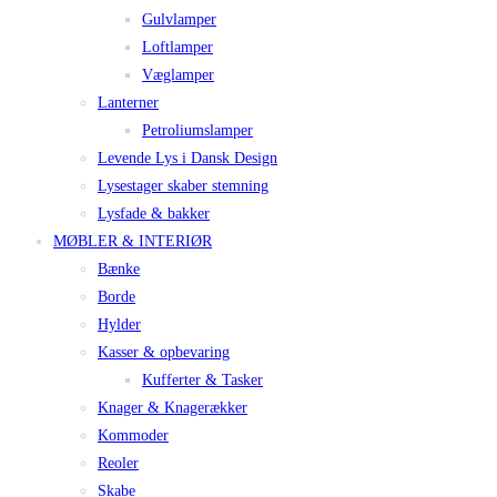
Gulvlamper
Loftlamper
Væglamper
Lanterner
Petroliumslamper
Levende Lys i Dansk Design
Lysestager skaber stemning
Lysfade & bakker
MØBLER & INTERIØR
Bænke
Borde
Hylder
Kasser & opbevaring
Kufferter & Tasker
Knager & Knagerækker
Kommoder
Reoler
Skabe