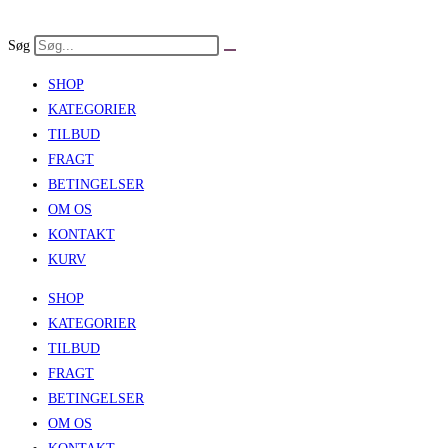
Skip
to
Søg
content
SHOP
KATEGORIER
TILBUD
FRAGT
BETINGELSER
OM OS
KONTAKT
KURV
SHOP
KATEGORIER
TILBUD
FRAGT
BETINGELSER
OM OS